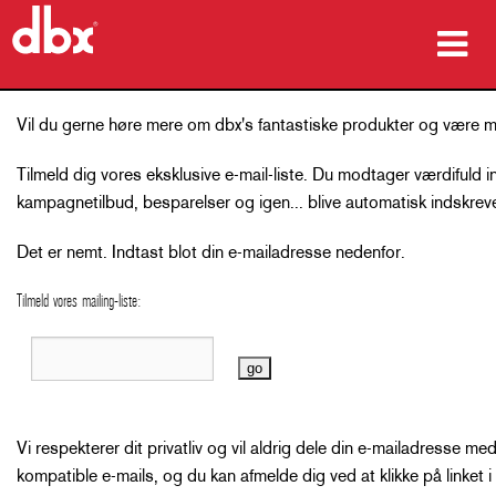
produkter
Vil du gerne høre mere om dbx's fantastiske produkter og være 
Case studies
Tilmeld dig vores eksklusive e-mail-liste.
Du modtager værdifuld i
kampagnetilbud, besparelser og igen... blive automatisk indskreve
hvor man kan købe
Det er nemt. Indtast blot din e-mailadresse nedenfor.
træning
Tilmeld vores mailing-liste:
support
Sprog/Region
Vi respekterer dit privatliv og vil aldrig dele din e-mailadress
kompatible e-mails, og du kan afmelde dig ved at klikke på linket i