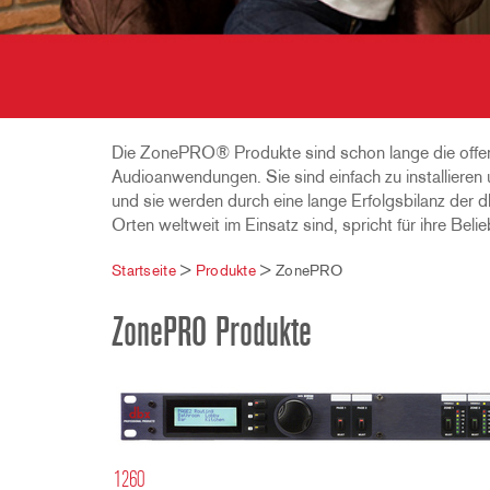
2231
RTA-M
iEQ15
PS6
iEQ31
Di1
530
DJDI
CT-2
Die ZonePRO® Produkte sind schon lange die offens
CT-3
Audioanwendungen. Sie sind einfach zu installieren
und sie werden durch eine lange Erfolgsbilanz der d
DI4
Orten weltweit im Einsatz sind, spricht für ihre Beli
Startseite
>
Produkte
>
ZonePRO
ZonePRO Produkte
1260