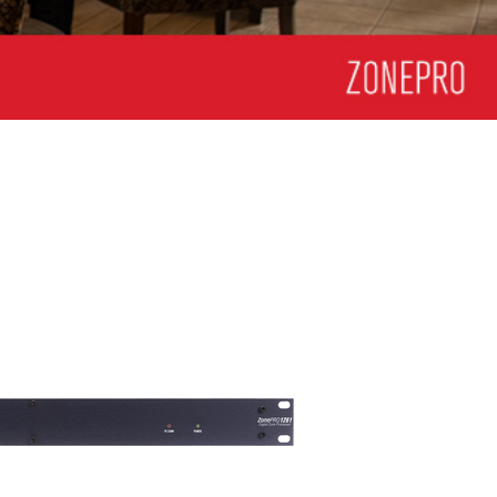
ខ្មែរ
한국어
Nederlan
Polski
Portuguê
Português
Svenska
ภาษาไทย
Türkçe
Tiếng Việ
中文