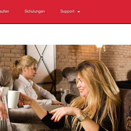
aufen
Schulungen
Support
Kontaktieren Sie uns
Hilfecenter rund um die Uhr
Software
Downloads
Garantie
Produktregistrierung
Service