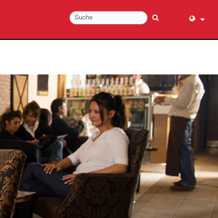
English (
عربي
Dansk
Deutsch
Ελληνι
Español
Français
עברית
हिन्दी
Bahasa I
Italiano
日本語