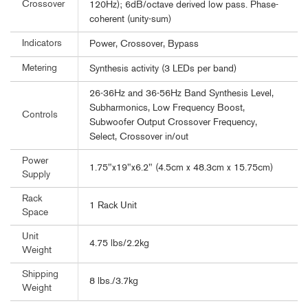
Crossover
120Hz); 6dB/octave derived low pass. Phase-
coherent (unity-sum)
Indicators
Power, Crossover, Bypass
Metering
Synthesis activity (3 LEDs per band)
26-36Hz and 36-56Hz Band Synthesis Level,
Subharmonics, Low Frequency Boost,
Controls
Subwoofer Output Crossover Frequency,
Select, Crossover in/out
Power
1.75"x19"x6.2" (4.5cm x 48.3cm x 15.75cm)
Supply
Rack
1 Rack Unit
Space
Unit
4.75 lbs/2.2kg
Weight
Shipping
8 lbs./3.7kg
Weight