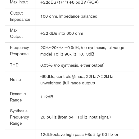
Max Input
+22dBu (1/4") +8.5dBV (RCA)
Output
100 ohm, Impedance balanced
Impedance
Max
+22 dBu into 600 ohm
Output
20Hz-20kHz ±0.5dB, (no synthesis, full-range
Frequency
Response
mode) 15Hz-90kHz +0, -3dB
THD
0.05% (no synthesis, either output)
-88dBu, controls@max., 22Hz > 22kHz
Noise
unweighted (full range output)
Dynamic
112dB
Range
Synthesis
26-56Hz (from 54-110Hz input signal)
Frequency
Range
12dB/octave high pass (-3dB @ 80 Hz or