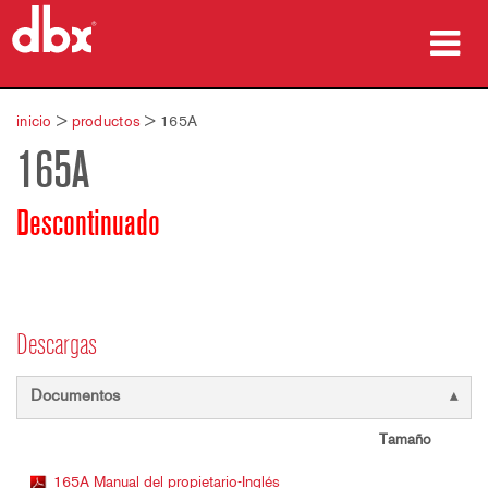
productos
inicio
>
productos
>
165A
165A
Casos de estudio
dónde comprar
Descontinuado
capacitación
soporte
Descargas
Documentos
Idioma/Región
Tamaño
165A Manual del propietario-Inglés