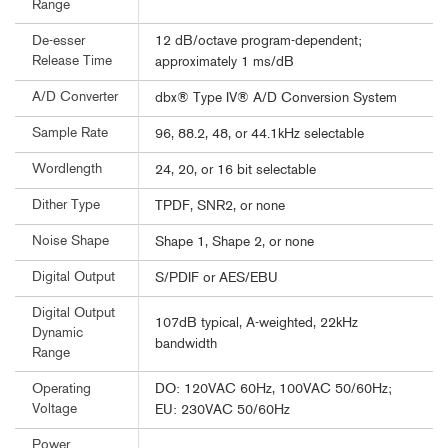
Range
12 dB/octave program-dependent;
De-esser
Release Time
approximately 1 ms/dB
A/D Converter
dbx® Type IV® A/D Conversion System
Sample Rate
96, 88.2, 48, or 44.1kHz selectable
Wordlength
24, 20, or 16 bit selectable
Dither Type
TPDF, SNR2, or none
Noise Shape
Shape 1, Shape 2, or none
Digital Output
S/PDIF or AES/EBU
Digital Output
107dB typical, A-weighted, 22kHz
Dynamic
bandwidth
Range
DO: 120VAC 60Hz, 100VAC 50/60Hz;
Operating
Voltage
EU: 230VAC 50/60Hz
Power