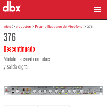
productos
inicio
>
productos
>
Preamplificadores de Micrófono
>
376
376
Casos de estudio
dónde comprar
Descontinuado
capacitación
Módulo de canal con tubos
y salida digital
soporte
Idioma/Región