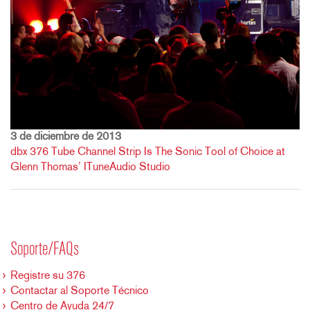
3 de diciembre de 2013
dbx 376 Tube Channel Strip Is The Sonic Tool of Choice at
Glenn Thomas’ ITuneAudio Studio
Soporte/FAQs
Registre su 376
Contactar al Soporte Técnico
Centro de Ayuda 24/7