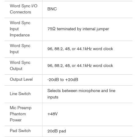
Word Sync I/O
BNC
Connectors
Word Sync
75Ω terminated by internal jumper
Input
Impedance
Word Sync
96, 88.2, 48, or 44.1kHz word clock
Input
Word Sync
96, 88.2, 48, or 44.1kHz word clock
Output
Output Level
-20dB to +20dB
Selects between microphone and line
Line Switch
inputs
Mic Preamp
+48V
Phantom
Power
Pad Switch
20dB pad