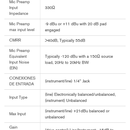
Mic Preamp
330Ω
Input
Impedance
-9 dBu or +11 dBu with 20 dB pad
Mic Preamp
max input level
engaged
CMRR
>40dB, Typically 55dB
Mic Preamp
Typically -120 dBu with a 150Ω source
Equivalent
Input Noise
load, 20Hz to 20kHz BW
(EIN)
CONEXIONES
(instrument/line) 1/4" Jack
DE ENTRADA
(line) Electronically balanced/unbalanced;
Input Type
(instrument) Unbalanced
(instrument/line) +21dBu balanced or
Max Input
unbalanced
Gain