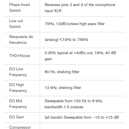
Reverses pins 2 and 3 of the microphone
Phase Invert
Switch
input XLR
Low cut
75Hz, 12dB/octave high pass filter
Switch
Respuesta de
(analog) <10Hz to 75kHz
frecuencia
0.35% typical at +4dBu out, 1kHz, 40 dB
THD+Noise
gain
EQ Low
80 Hz, shelving filter
Frequency
EQ High
12 kHz, shelving filter
Frequency
Sweepable from 100 Hz to 8 kHz,
EQ Mid
Frequency
bandwidth 1.5 octaves
EQ Gain
(all bands) Sweepable from –15 to +15 dB
Compressor