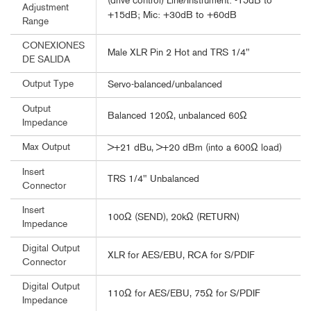
(drive control) Line/Instrument: -15dB to
Adjustment
+15dB; Mic: +30dB to +60dB
Range
CONEXIONES
Male XLR Pin 2 Hot and TRS 1/4"
DE SALIDA
Output Type
Servo-balanced/unbalanced
Output
Balanced 120Ω, unbalanced 60Ω
Impedance
Max Output
>+21 dBu, >+20 dBm (into a 600Ω load)
Insert
TRS 1/4" Unbalanced
Connector
Insert
100Ω (SEND), 20kΩ (RETURN)
Impedance
Digital Output
XLR for AES/EBU, RCA for S/PDIF
Connector
Digital Output
110Ω for AES/EBU, 75Ω for S/PDIF
Impedance