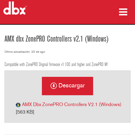
productos
AMX dbx ZonePRO Controllers v2.1 (Windows)
Casos de estudio
Última actualización: 23 de ago
dónde comprar
Compatible with ZonePRO Original firmware v1.100 and higher and ZonePRO M!
capacitación
Descargar
soporte
AMX Dbx ZonePRO Controllers V2.1 (Windows)
[563 KB]
Idioma/Región