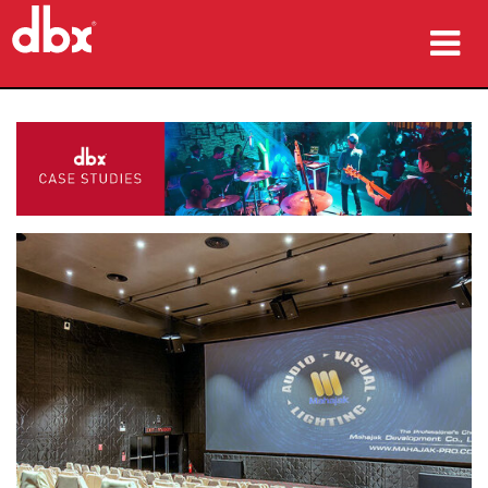
Produits
Études de cas
Où acheter
Formation
Support
Langue/Région