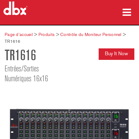
Produits
Page d’accueil
>
Produits
>
Contrôle du Moniteur Personnel
>
TR1616
Études de cas
TR1616
Buy It Now
Où acheter
Entrées/Sorties
Formation
Numériques 16x16
Support
Langue/Région