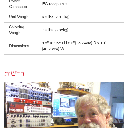
Power
IEC receptacle
Connector
Unit Weight
6.2 lbs.(2.81 kg)
Shipping
7.9 lbs.(3.58kg)
Weight
3.5" (8.9cm) H x 6"(15.24cm) D x 19"
Dimensions
(48.26cm) W
חדשות