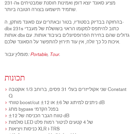
ה-231s מציע סאונד יוצא דופן ואמינות חוסנת שמבטיחים
שתמיד תישמעו בצורה הטובה ביותר.
בהחזקה בבדיוק בסטודיו, בטור ובאתרים עם סאונד מותקן, ה-
dbx 231s כתוב להיתפס למקומו הראוי בשושלת של מעבדי
אותות dbx גדולים שהם בחירת הפרופסיונלים בעיבוד אותות. עם
איכות כל כך זולה, אין עוד תירוץ להתפשר על הסאונד שלכם.
.
Tour
,
Portable
מומלץ עבור:
תכונות
שני אקולייזרים בעלי 31 פסים, ברוחב 1/3 אוקטבה Constant
Q
טווחי boost/cut ניתנים למיתוג של ±6 או ±12 dB
מתג bypass בפנל הקדמי
טווח הגבר הכניסה של ±12 dB
סולמות LED של 4 קטעים לניטור רמות פלט
כניסות ויציאות XLR ו-TRS