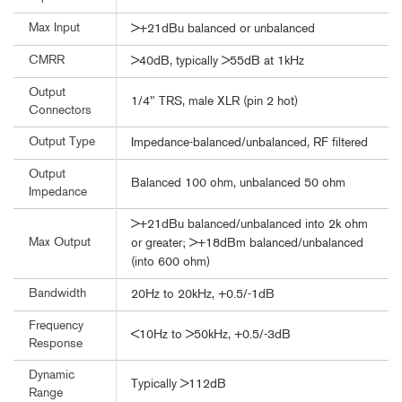
Max Input
>+21dBu balanced or unbalanced
CMRR
>40dB, typically >55dB at 1kHz
Output
1/4" TRS, male XLR (pin 2 hot)
Connectors
Output Type
Impedance-balanced/unbalanced, RF filtered
Output
Balanced 100 ohm, unbalanced 50 ohm
Impedance
>+21dBu balanced/unbalanced into 2k ohm
Max Output
or greater; >+18dBm balanced/unbalanced
(into 600 ohm)
Bandwidth
20Hz to 20kHz, +0.5/-1dB
Frequency
<10Hz to >50kHz, +0.5/-3dB
Response
Dynamic
Typically >112dB
Range