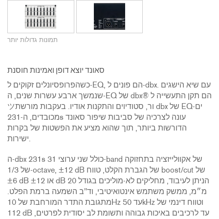
תמונות גדולות יותר
סאונד יוצא דופן ואמינות חוסנת
כשהפרופסיונלים זקוקים ל-EQ, הם פונים ל-dbx. עם שיא הישגים
שנמשך ארבע עשרות שנים, ה-EQ של dbx® הם תקן התעשייה ל
ツור, סטודיוים והתקנות אודיו. בעקבות מורשת dbx של EQ-ים
מכוּבדים, ה-231s עונה לצרכיה של סביבות שיפור סאונד
הדורשות ביותר, תוך שהוא מציע את הפשטות של בקרות
ישירות.
ה-dbx 231s כולל שני ערוצי 31-band של אקוולייזציה בתחזוקה
של 1/3-octave, ±12 dB של הגברת הקלט, טווח boost/cut של
±6 dB או ±12 dB הניתן לעיבוד, מחליקים לא-מוליכים בגודל 20
מ״מ, ממשק משתמש אינטואיטיבי, וד"ב השמעה ברמת הפלט.
מתגובת התדר המורחבת של 10Hz עד 50kHz וטווח דינמי של
112 dB עד לרכיבים באיכות גבוהה ותשומת לב יסודית לפרטים,