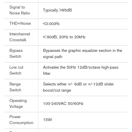
Signal to
Typically >95dB
Noise Ratio
THD+Noise
<0.003%
Interchannel
<-90dB, 20Hz to 20kHz
Crosstalk
Bypasses the graphic equalizer section in the
Bypass
Switch
signal path
Activates the 50Hz 12dB/octave high-pass
Low cut
Switch
filter
Selects either +/- 6dB or +/-12dB slider
Range
Switch
boost/cut range
Operating
100-240VAC 50/60Hz
Voltage
Power
15W
Consumption