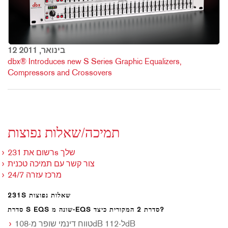
12 בינואר, 2011
dbx® Introduces new S Series Graphic Equalizers,
Compressors and Crossovers
תמיכה/שאלות נפוצות
רשום את 231s שלך
צור קשר עם תמיכה טכנית
מרכז עזרה 24/7
231S שאלות נפוצות
סדרת S EQS שונה מ-EQS סדרת 2 המקורית כיצד?
טווח דינמי שופר מ-108dB ל-112dB