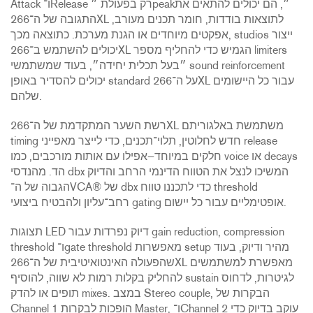
Attack ו־Release רק בפעולת ״peak״, הם יכולים להתאים את
התגובה של ה־266XL לתוצאות בודדות, חומר תכנים מעורב,
אפקטים מיוחדים או הגנת מערכת. כתוצאה מכך, studios ייצור
יכולים להשתמש ב־266XL הגמיש כדי להחליף מספר limiters
״בעל תכלית יחידה״, בעוד שמשתמשי sound reinforcement
יכולים להסדיר באופן standard על ה־266XL עבור כל היישומים
שלהם.
רשת השער המתקדמת של ה־266XL משתמשת באלגוריתם
timing חדש לחלוטין, תלוי־תכנים, כדי לייצר מאפייני release
חלקים במיוחד—אפילו עם אותות מורכבים, כמו voice או decays
הד. מהנדסי dbx המשיכו לנצל את הטווח הדינמי הרחב והדיוק
הגבוה של ה־VCA® של dbx כדי לתכננו טווח threshold
רחב־עליון ולהבטיח ביצועי gating אופטימליים עבור כל יישום.
תצוגות LED דיוק נפרדות עבור gain reduction, compression
threshold ו־gate threshold מאפשרות setup מהיר ודיוק, בעוד
שהפעולה האינטואיטיבית של ה־266XL מאפשרת למשתמשים
להחליק בקלות רמות לא שווה, להוסיף sustain לגיטרות, לדחוס
תופים או להדק mixes. במצב Stereo couple, הבקרות של
Channel 1 הופכות לבקרות Master, ו־Channel 2 עוקב בדיוק כדי