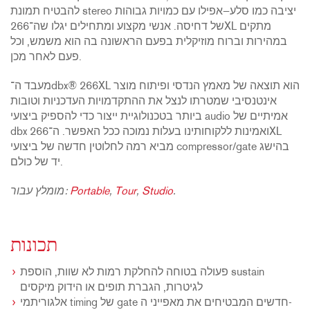
להבטיח תמונת stereo יציבה כמו סלע—אפילו עם כמויות גבוהות
של דחיסה. אנשי מקצוע ומתחילים יגלו שה־266XL מתקים
במהירות וברוח מוזיקלית בפעם הראשונה בה הוא משמש, וכל
פעם לאחר מכן.
מעבד ה־dbx® 266XL הוא תוצאה של מאמץ הנדסי ופיתוח מוצר
אינטנסיבי שמטרתו לנצל את ההתקדמויות העדכניות וטובות
ביותר בטכנולוגיית ייצור כדי להספיק ביצועי audio אמיתיים של
dbx ואמינות ללקוחותינו בעלות נמוכה ככל האפשר. ה־266XL
מביא רמה לחלוטין חדשה של ביצועי compressor/gate בהישג
יד של כולם.
.
Studio
,
Tour
,
Portable
מומלץ עבור:
תכונות
פעולה בטוחה להחלקת רמות לא שוות, הוספת sustain
לגיטרות, הגברת תופים או הידוק מיקסים
אלגוריתמי timing של gate חדשים המבטיחים את מאפייני ה-