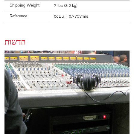
Shipping Weight
7 lbs (3.2 kg)
Reference
0dBu = 0.775Vrms
חדשות