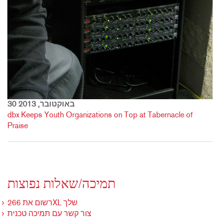
30 באוקטובר, 2013
dbx Keeps Youth Organizations on Top at Tabernacle of
Praise
תמיכה/שאלות נפוצות
רשום את 266XL שלך
צור קשר עם תמיכה טכנית