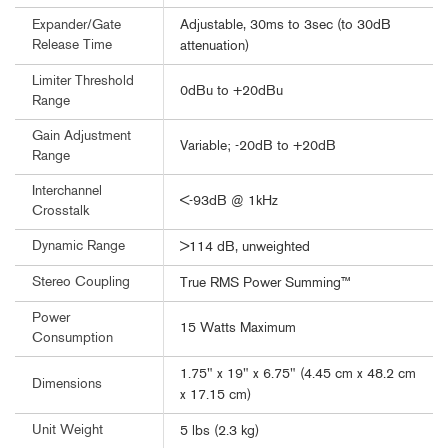
Adjustable, 30ms to 3sec (to 30dB
Expander/Gate
Release Time
attenuation)
Limiter Threshold
0dBu to +20dBu
Range
Gain Adjustment
Variable; -20dB to +20dB
Range
Interchannel
<-93dB @ 1kHz
Crosstalk
Dynamic Range
>114 dB, unweighted
Stereo Coupling
True RMS Power Summing™
Power
15 Watts Maximum
Consumption
1.75" x 19" x 6.75" (4.45 cm x 48.2 cm
Dimensions
x 17.15 cm)
Unit Weight
5 lbs (2.3 kg)