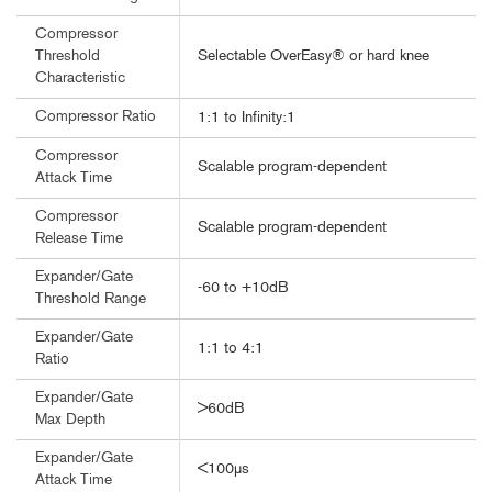
Compressor
Selectable OverEasy® or hard knee
Threshold
Characteristic
Compressor Ratio
1:1 to Infinity:1
Compressor
Scalable program-dependent
Attack Time
Compressor
Scalable program-dependent
Release Time
Expander/Gate
-60 to +10dB
Threshold Range
Expander/Gate
1:1 to 4:1
Ratio
Expander/Gate
>60dB
Max Depth
Expander/Gate
<100µs
Attack Time