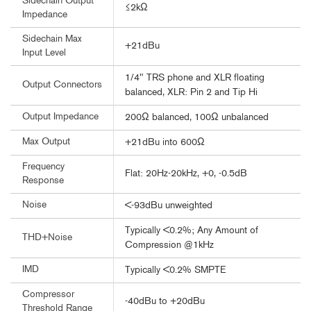
Sidechain Output
≤2kΩ
Impedance
Sidechain Max
+21dBu
Input Level
1/4" TRS phone and XLR floating
Output Connectors
balanced, XLR: Pin 2 and Tip Hi
Output Impedance
200Ω balanced, 100Ω unbalanced
Max Output
+21dBu into 600Ω
Frequency
Flat: 20Hz-20kHz, +0, -0.5dB
Response
Noise
<-93dBu unweighted
Typically <0.2%; Any Amount of
THD+Noise
Compression @1kHz
IMD
Typically <0.2% SMPTE
Compressor
-40dBu to +20dBu
Threshold Range