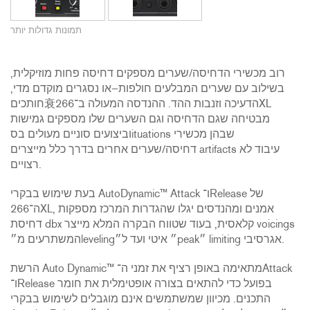
תמונות גדולות יותר
רוב מכשירי הדחיסה/שערים מספקים דחיסה פחות מוזיקלית,
בשילוב עם שערים המבלעים חולפות—או נסגרים מוקדם מדי,
חותכים衰הדעיכה וזנבות ההד. ההנדסה המעולה ב־266XL
מבטיחה שגם הדחיסה וגם השערים שלו מספקים גמישות
וביצועים סוניים מעולים בסituations שבהן מכשירי
דחיסה/שערים אחרים בדרך כלל מייצרים artifacts עיבוד לא
רצויים.
בעת שימוש בבקרי AutoDynamic™ Attack ו־Release של
ה־266XL, אמנים ומהנדסים יגלו שהגדרות המרכז מספקות
דחיסת dbx קלאסית, בעוד שטווח הבקרה המלא מייצר voicings
המשתרעים מ״leveling״ איטי ועד ל״peak״ limiting אגרסיבי.
הרשת Auto Dynamic™ מתאימה באופן רציף את זמני ה־Attack
ו־Release בפועל כדי להתאים בצורה אופטימלית את חומר
התכנים. מכיוון שמשתמשים אינם מוגבלים לשימוש בבקרי