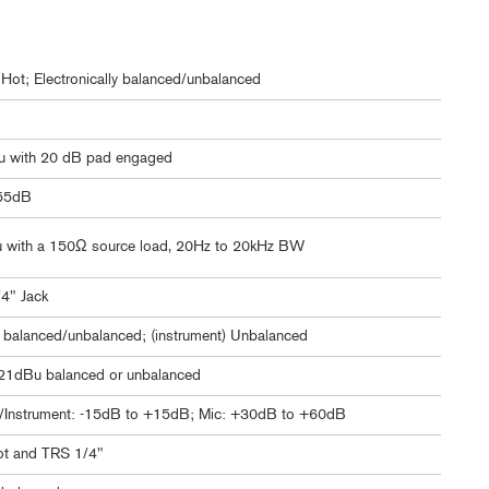
Hot; Electronically balanced/unbalanced
u with 20 dB pad engaged
 55dB
Bu with a 150Ω source load, 20Hz to 20kHz BW
/4" Jack
lly balanced/unbalanced; (instrument) Unbalanced
 +21dBu balanced or unbalanced
ine/Instrument: -15dB to +15dB; Mic: +30dB to +60dB
ot and TRS 1/4"