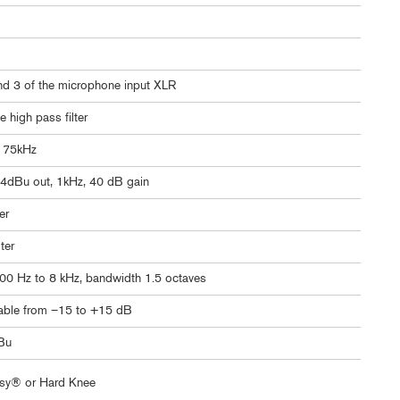
nd 3 of the microphone input XLR
 high pass filter
o 75kHz
+4dBu out, 1kHz, 40 dB gain
er
ter
0 Hz to 8 kHz, bandwidth 1.5 octaves
able from –15 to +15 dB
Bu
asy® or Hard Knee