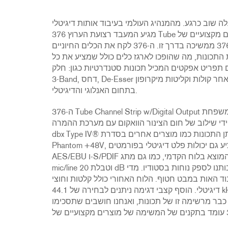
2231
RTA-M
iEQ15
PS6
לה שוב כרגע. מהמנהיג העולמי בעיבוד אותות דיגיטלי
iEQ31
Di1
מגיע המעבד רצועת הערוץ 376 Tube החדש עם יכולות פלט דיגיטלי. מוצרים מקצועיים של dbx® עלו בדרך להשגת
מצוינות אודיו במשך יותר מ-25 שנים, והיצירה של ה-376 ממשיכה בדרך זו. ה-376 לקח את הכלים החיוניים
530
DJDI
תכונות, מה שהופכו לארגז כלים כולל שמציע את כל
CT-2
ים המכיל תכונות סטנדרטיות כגון: חלק preamp עם צינור, סעיף EQ פרמטרי
CT-3
3-Band, דחס, De-Esser ופלט דיגיטלי, ה-376 הוא בן לוויה מושלם לרישום ומעקוב אחר קולות וקליטות מיקרופון
בתחום האנלוגי והדיגיטלי.
DI4
ה-376 Tube Channel Strip w/Digital Output הוא התוספת העדכנית ביותר למשפחת Silver Series. ה-376 משלב
י שילוב של חום הצינור הוואקום עם מערכת ההמרה
dbx Type IV® הקנייה. ל-376 יש הרבה מאותן התכונות כמו מוצרים אחרים בסדרת Silver Series, כגון מתח
Phantom +48V, מתג היפוך פאז וסינון חיתוך נמוך. בנוסף, ה-376 מציע גם יכולות פלט דיגיטלי בפורמטים
AES/EBU ו-S/PDIF כתכונות סטנדרטיות. קלט מכשיר בעכבה גבוהה בגודל 1/4" המוצא בלוח הקדמי, כמו גם מתג
mic/line וטבלת 20 dB מדגימים את התחייבותנו לספק נוחות בסטודיו. מדי LED מספקים צפייה ברורה ותמציתית של
האות במבט חטוף. הלוח האחורי כולל קלטות וחוצי mic וקו, קלט ופלט סנכרון שעון מילים, שקע הכנסה וחוצי
דיגיטלי. הוסף קצבי דגימה ניתנים לבחירה של 44.1 kHz, 48 kHz, 88.2 kHz או 96 kHz; dithering ו-noise shaping
 כבר מרשימה זו של תכונות, ואנחנו חושבים שתסכימו