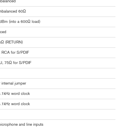
nbalanced
unbalanced 60Ω
Bm (into a 600Ω load)
nced
kΩ (RETURN)
 RCA for S/PDIF
, 75Ω for S/PDIF
internal jumper
44.1kHz word clock
44.1kHz word clock
icrophone and line inputs