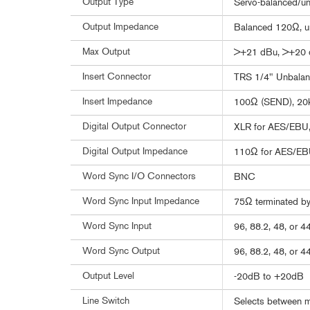
Output Type
Servo-balanced/u
Output Impedance
Balanced 120Ω, 
Max Output
>+21 dBu, >+20 d
Insert Connector
TRS 1/4" Unbala
Insert Impedance
100Ω (SEND), 20
Digital Output Connector
XLR for AES/EBU,
Digital Output Impedance
110Ω for AES/EBU
Word Sync I/O Connectors
BNC
Word Sync Input Impedance
75Ω terminated by 
Word Sync Input
96, 88.2, 48, or 
Word Sync Output
96, 88.2, 48, or 
Output Level
-20dB to +20dB
Line Switch
Selects between m