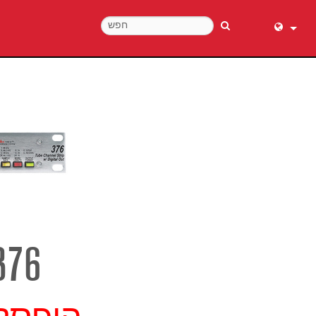
English (
عربي
Dansk
Deutsch
Ελληνι
Español
Français
עברית
हिन्दी
376
Bahasa I
Italiano
日本語