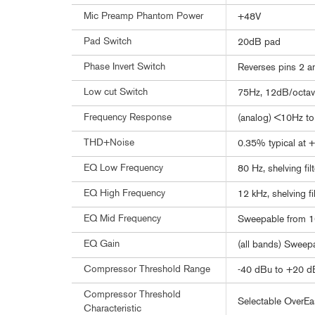
Mic Preamp Phantom Power
+48V
Pad Switch
20dB pad
Phase Invert Switch
Reverses pins 2 a
Low cut Switch
75Hz, 12dB/octave
Frequency Response
(analog) <10Hz t
THD+Noise
0.35% typical at 
EQ Low Frequency
80 Hz, shelving filt
EQ High Frequency
12 kHz, shelving fil
EQ Mid Frequency
Sweepable from 10
EQ Gain
(all bands) Sweep
Compressor Threshold Range
-40 dBu to +20 d
Compressor Threshold
Selectable OverE
Characteristic