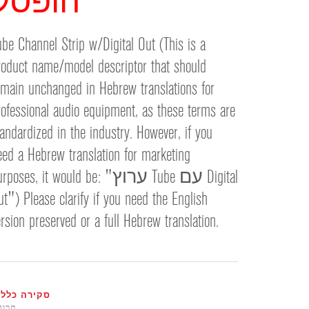
הופסק
ខ្មែរ
한국어
ube Channel Strip w/Digital Out (This is a
Nederlan
roduct name/model descriptor that should
Polski
emain unchanged in Hebrew translations for
Portuguê
rofessional audio equipment, as these terms are
Português
Svenska
tandardized in the industry. However, if you
ภาษาไทย
eed a Hebrew translation for marketing
Türkçe
purposes, it would be: "ערוץ Tube עם ital
Tiếng Việ
ut") Please clarify if you need the English
中文
ersion preserved or a full Hebrew translation.
סקירה כללי
תכונ