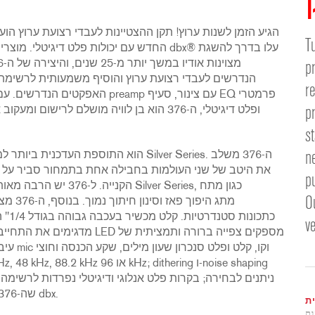
הגיע הזמן לשנות ערוץ! תקן ההצטיינות לעבדי רצועת ערוץ הוע
T
p
הנדרשים לעבדי רצועת ערוץ והוסיף משמעותית לרשימת ה
r
האפקטים הנדרשים. עם תפריט אפקט
p
s
n
את היטב של שני העולמות בחבילה אחת בתמחור סביר על יד
Dig
O
v
עיבוד 
ניתנים לבחירה; בקרות פלט אנלוגי ודיגיטלי נפרדות לרשימה
שה-376 עומד בתקנים של המשימה של מוצרים מקצועיים של dbx.
ת
ות