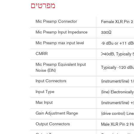
מפרטים
Mic Preamp Connector
Female XLR Pin 2 
Mic Preamp Input Impedance
330Ω
Mic Preamp max input level
-9 dBu or +11 dB
CMRR
>40dB, Typically
Mic Preamp Equivalent Input
Typically -120 d
Noise (EIN)
Input Connectors
(instrument/line) 1
Input Type
(line) Electronica
Max Input
(instrument/line)
Gain Adjustment Range
(drive control) L
Output Connectors
Male XLR Pin 2 H