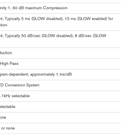
Infinity:1; 60 dB maximum Compression
t; Typically 5 ms (SLOW disabled), 15 ms (SLOW enabled) for
tion
t; Typically 50 dB/sec (SLOW disabled), 8 dB/sec (SLOW
duction
 High Pass
gram-dependent; approximately 1 ms/dB
/D Conversion System
4.1kHz selectable
electable
one
 or none