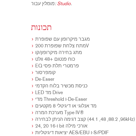
.
Studio
מומלץ עבור:
תכונות
מגבר מיקרופון עם שפופרת
מתח צלחת שפופרת 200V
מתג בחירה מיקרופון/קו
כוח פנטום +48 וולט
EQ פרמטרי תלת-פסי
קומפרסור
De-Esser
כניסת מכשיר בלוח הקדמי
LED מד Drive
מדי Threshold ו-De-Esser
מד אנלוגי או דיגיטלי 8 מקטעים
מערכת המרה Type IV®
קצב דגימה הניתן לבחירה (96, 88.2, 48, 44.1kHz)
24, 20 ו-16 bit אורכי מילה
יציאות דיגיטליות AES/EBU ו-S/PDIF