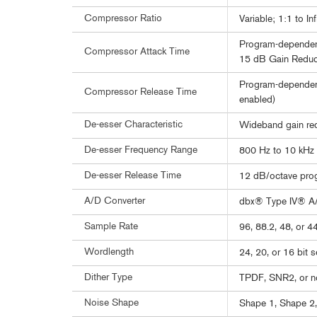
Compressor Ratio
Variable; 1:1 to 
Program-dependen
Compressor Attack Time
15 dB Gain Reduc
Program-dependen
Compressor Release Time
enabled)
De-esser Characteristic
Wideband gain re
De-esser Frequency Range
800 Hz to 10 kHz
De-esser Release Time
12 dB/octave pro
A/D Converter
dbx® Type IV® A
Sample Rate
96, 88.2, 48, or 4
Wordlength
24, 20, or 16 bit s
Dither Type
TPDF, SNR2, or n
Noise Shape
Shape 1, Shape 2,