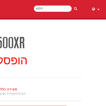
English (
عربي
Dansk
500XR
Deutsch
Ελληνι
הופסק
Español
Français
עברית
हिन्दी
Bahasa I
סקירה כללי
Italiano
תמיכה/שאלות נפוצ
日本語