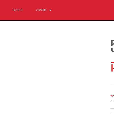
תמיכה
הדרכה
צור קשר
מרכז עזרה 24/7
תוכנה
הורדות
אחריות
רישום מוצר
שירות
ת
ות