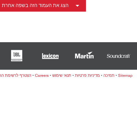
ខ្មែរ
הצג את העמוד הזה בשפה אחרת
한국어
Nederlan
Polski
Portuguê
Português
Svenska
ภาษาไทย
Türkçe
Sitemap
•
תמיכה
•
מדיניות פרטיות
•
תנאי שימוש
•
Careers
•
הצטרף לרשימת התפ
Tiếng Việ
中文