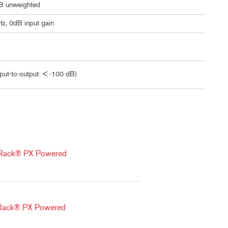
B unweighted
z, 0dB input gain
put-to-output: < -100 dB)
veRack® PX Powered
veRack® PX Powered