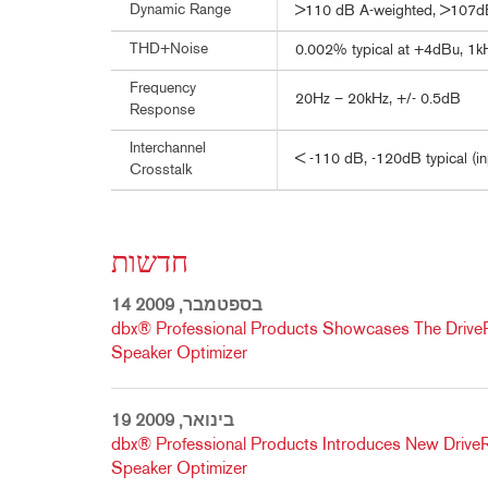
Dynamic Range
>110 dB A-weighted, >107d
THD+Noise
0.002% typical at +4dBu, 1kH
Frequency
20Hz – 20kHz, +/- 0.5dB
Response
Interchannel
< -110 dB, -120dB typical (in
Crosstalk
חדשות
14 בספטמבר, 2009
dbx® Professional Products Showcases The Dri
Speaker Optimizer
19 בינואר, 2009
dbx® Professional Products Introduces New Dri
Speaker Optimizer