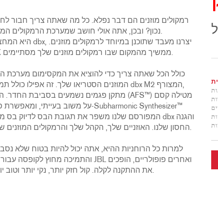
רמקולים מוזנים הם דבר נפלא. כל מה שאתה צריך חבור לחב
ל
נכון? ובכן, אתה אולי חושב שמערכת הרמקולים ה
בשימוש בטכנולוגיית DriveRack המהוללת שלנו, ה-PX ממשיך מהמקום שבו רמקולים מוזנים שלך מסתיימים.
ת
המוזנים הסטריאו שלך. זה אפילו כולל תמיכה בתת
ות
ות
על משוב בעייתי, ומאפשרת פעולה חסרת
ם
המפורסם שלנו משפר את תגובת הבס לדיוק בס משופר. 
ת
ות
המוצעת על ידי ה-PeakPlus™ limiting החסון שלנו. האוזניים שלך, הקהל שלך והרמקולים המוזנים שלך תמיד יודו לך.
למרות כל הרוחניות ההיא, אתה יכול להיות בטוח שלא נ
את ההתקנה לקלה. קול חזק יותר, נקי יותר וטוב יותר ממה שחשבת שאפשרי מהרמקולים המוזנים שלך.