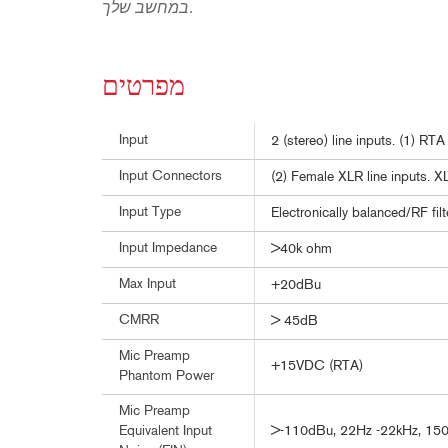
במחשב שלך.
מפרטים
Input
2 (stereo) line inputs. (1) RTA
Input Connectors
(2) Female XLR line inputs. 
Input Type
Electronically balanced/RF fil
Input Impedance
>40k ohm
Max Input
+20dBu
CMRR
> 45dB
Mic Preamp
+15VDC (RTA)
Phantom Power
Mic Preamp
>-110dBu, 22Hz -22kHz, 15
Equivalent Input