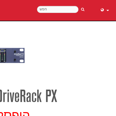
English (
عربي
Dansk
Deutsch
Ελληνι
Español
Français
עברית
हिन्दी
DriveRack PX
Bahasa I
Italiano
日本語