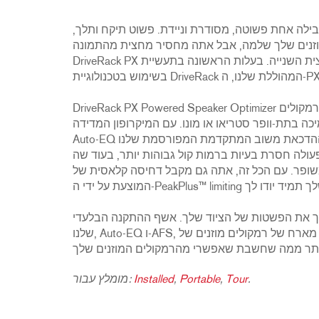
2231
RTA-M
iEQ15
PS6
ילה אחת פשוטה, מסודרת וניידת. פשוט תיקח ותלך,
מוזנים שלך שלמה, אבל אתה מחסיר מחצית מהתמונה.
iEQ31
Di1
DriveRack PX היא המחצית השנייה. בעלות הראשונה בתעשיית dbx, יצרנו מעבד שתוכנן במיוחד לרמקולים מוזנים.
530
DJDI
CT-2
DriveRack PX Powered Speaker Optimizer כולל הכל שאתה צריך כדי להוציא את המקסימום מערכת הרמקולים
CT-3
-וופר סטריאו או מונו. עם המיקרופון המדידה dbx M2 המצורף,
DI4
Auto-EQ מתקן פגמים נשמעים בסביבת החדר. ההדכאת משוב המתקדמת המפורסמת שלנו (AFS™) מטילה קסם
 בעיות ברמות קול גבוהות יותר, בעוד שה-Subharmonic Synthesizer™
עם הכל זה, אתה גם מקבל דחיסה קלאסית של dbx והגנה
סבך את הפשטות של הציוד שלך. אשף ההתקנה הבלעדי
שלנו, Auto-EQ ו-AFS, והתמיכה מחוץ לקופסה עבור מארח של רמקולים מוזנים של JBL ואחרים פופולריים, הופכים
.
Tour
,
Portable
,
Installed
מומלץ עבור: