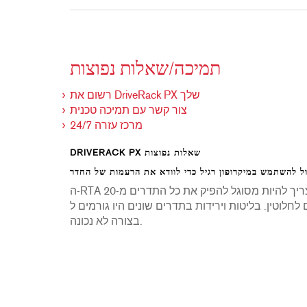
תמיכה/שאלות נפוצות
רשום את DriveRack PX שלך
צור קשר עם תמיכה טכנית
מרכז עזרה 24/7
DRIVERACK PX שאלות נפוצות
ה-RTA צריך להיות מסוגל להפיק את כל התדרים מ-20Hz עד 20kHz בצורה אחידה. למיקרופונים "רגילים" יש
בליטות וירידות בתדרים שונים היו גורמים ל-RTA "לשמוע" רעש ורוד
בצורה לא נכונה.