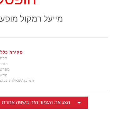
הופסק
ខ្មែរ
한국어
מייעל רמקול מופע
Nederlan
Polski
Portuguê
Português
סקירה כללי
Svenska
תכונ
הורד
ภาษาไทย
מפרטי
חדשו
Türkçe
תמיכה/שאלות נפוצ
Tiếng Việ
中文
הצג את העמוד הזה בשפה אחרת