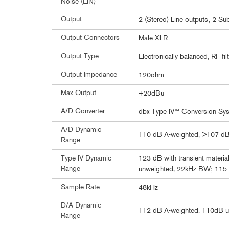
Noise (EIN)
Output
2 (Stereo) Line outputs; 2 Su
Output Connectors
Male XLR
Output Type
Electronically balanced, RF fil
Output Impedance
120ohm
Max Output
+20dBu
A/D Converter
dbx Type IV™ Conversion Sy
A/D Dynamic
110 dB A-weighted, >107 dB
Range
123 dB with transient materia
Type IV Dynamic
Range
unweighted, 22kHz BW; 115 d
Sample Rate
48kHz
D/A Dynamic
112 dB A-weighted, 110dB u
Range