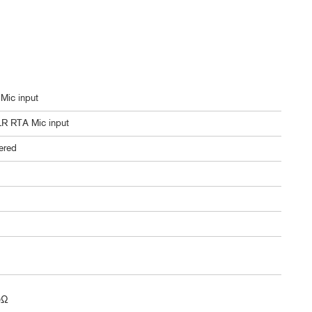
 Mic input
XLR RTA Mic input
tered
0Ω