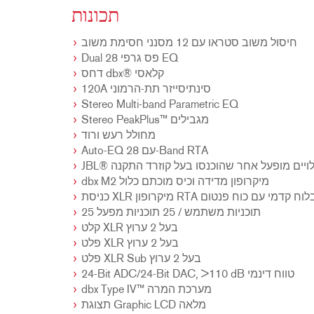
תכונות
חיסול משוב סטראו עם 12 מסנני חסימת משוב
Dual 28 פס גרפי EQ
דחס dbx® קלאסי
120A סינתיסייזר תת-הרמוני
Stereo Multi-band Parametric EQ
Stereo PeakPlus™ מגבילים
מחולל רעש ורוד
Auto-EQ עם 28-Band RTA
J® וגלויים מופעל אחר שהוכנסו בעל קוזרד התקנה
dbx M2 מיקרופון מדידה וכיס מוכתם כלול
יסת XLR מיקרופון RTA בלוח קדמי עם כוח פנטום
25 תוכניות משתמש / 25 תוכניות מפעל
קלט XLR בעל 2 ערוץ
פלט XLR בעל 2 ערוץ
פלט XLR Sub בעל 2 ערוץ
24-Bit ADC/24-Bit DAC, >110 dB טווח דינמי
dbx Type IV™ מערכת המרה
תצוגת Graphic LCD מלאה