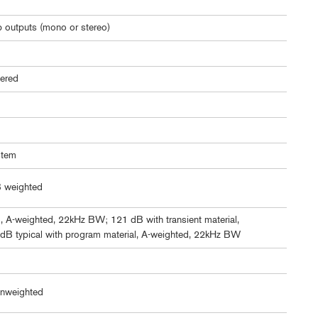
b outputs (mono or stereo)
tered
stem
 weighted
l, A-weighted, 22kHz BW; 121 dB with transient material,
B typical with program material, A-weighted, 22kHz BW
nweighted