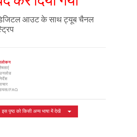
बंद कर दिया गया
ខ្មែរ
한국어
िजिटल आउट के साथ ट्यूब चैनल
Nederlan
्ट्रिप
Polski
Portuguê
Português
Svenska
वलोकन
ภาษาไทย
शेषताएं
ाउनलोड
Türkçe
िर्देश
Tiếng Việ
ाचार
हायता/FAQ
中文
इस पृष्ठ को किसी अन्य भाषा में देखें