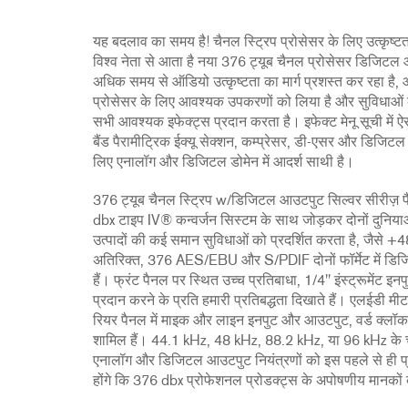
2231
RTA-M
iEQ15
PS6
यह बदलाव का समय है! चैनल स्ट्रिप प्रोसेसर के लिए उत्कृष्ट
iEQ31
Di1
विश्व नेता से आता है नया 376 ट्यूब चैनल प्रोसेसर डिजिट
अधिक समय से ऑडियो उत्कृष्टता का मार्ग प्रशस्त कर रहा है, 
530
DJDI
प्रोसेसर के लिए आवश्यक उपकरणों को लिया है और सुविधाओं की स
CT-2
सभी आवश्यक इफेक्ट्स प्रदान करता है। इफेक्ट मेनू सूची में ऐ
बैंड पैरामीट्रिक ईक्यू सेक्शन, कम्प्रेसर, डी-एसर और डिजिट
CT-3
लिए एनालॉग और डिजिटल डोमेन में आदर्श साथी है।
DI4
376 ट्यूब चैनल स्ट्रिप w/डिजिटल आउटपुट सिल्वर सीरीज़ फैम
dbx टाइप IV® कन्वर्जन सिस्टम के साथ जोड़कर दोनों दुनिया
उत्पादों की कई समान सुविधाओं को प्रदर्शित करता है, जैसे +
अतिरिक्त, 376 AES/EBU और S/PDIF दोनों फॉर्मेट में डिजिट
हैं। फ्रंट पैनल पर स्थित उच्च प्रतिबाधा, 1/4" इंस्ट्रूमेंट इ
प्रदान करने के प्रति हमारी प्रतिबद्धता दिखाते हैं। एलईडी मीटर
रियर पैनल में माइक और लाइन इनपुट और आउटपुट, वर्ड क्लॉ
शामिल हैं। 44.1 kHz, 48 kHz, 88.2 kHz, या 96 kHz के 
एनालॉग और डिजिटल आउटपुट नियंत्रणों को इस पहले से ही प्रभ
होंगे कि 376 dbx प्रोफेशनल प्रोडक्ट्स के अपोषणीय मानको