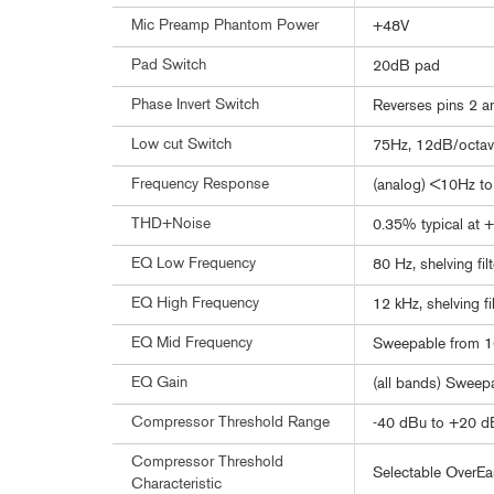
Mic Preamp Phantom Power
+48V
Pad Switch
20dB pad
Phase Invert Switch
Reverses pins 2 a
Low cut Switch
75Hz, 12dB/octave
Frequency Response
(analog) <10Hz t
THD+Noise
0.35% typical at 
EQ Low Frequency
80 Hz, shelving filt
EQ High Frequency
12 kHz, shelving fil
EQ Mid Frequency
Sweepable from 10
EQ Gain
(all bands) Sweep
Compressor Threshold Range
-40 dBu to +20 d
Compressor Threshold
Selectable OverE
Characteristic