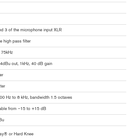
nd 3 of the microphone input XLR
 high pass filter
o 75kHz
+4dBu out, 1kHz, 40 dB gain
er
ter
0 Hz to 8 kHz, bandwidth 1.5 octaves
able from –15 to +15 dB
Bu
asy® or Hard Knee