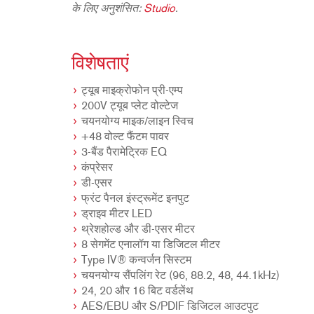
के लिए अनुशंसित:
Studio
.
विशेषताएं
ट्यूब माइक्रोफोन प्री-एम्प
200V ट्यूब प्लेट वोल्टेज
चयनयोग्य माइक/लाइन स्विच
+48 वोल्ट फैंटम पावर
3-बैंड पैरामेट्रिक EQ
कंप्रेसर
डी-एसर
फ्रंट पैनल इंस्ट्रूमेंट इनपुट
ड्राइव मीटर LED
थ्रेशहोल्ड और डी-एसर मीटर
8 सेगमेंट एनालॉग या डिजिटल मीटर
Type IV® कन्वर्जन सिस्टम
चयनयोग्य सैंपलिंग रेट (96, 88.2, 48, 44.1kHz)
24, 20 और 16 बिट वर्डलेंथ
AES/EBU और S/PDIF डिजिटल आउटपुट