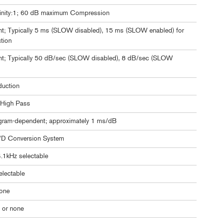
Infinity:1; 60 dB maximum Compression
t; Typically 5 ms (SLOW disabled), 15 ms (SLOW enabled) for
tion
t; Typically 50 dB/sec (SLOW disabled), 8 dB/sec (SLOW
duction
 High Pass
gram-dependent; approximately 1 ms/dB
/D Conversion System
4.1kHz selectable
electable
one
 or none