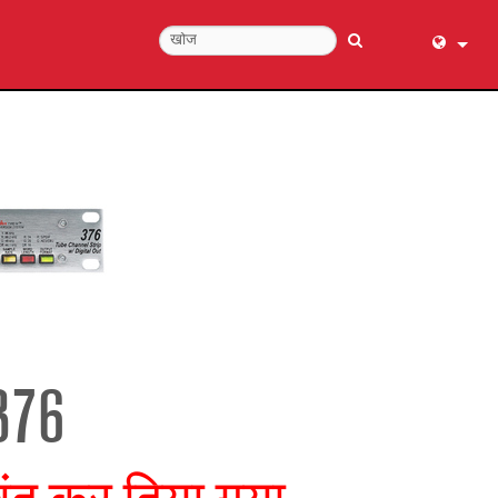
English (
عربي
Dansk
Deutsch
Ελληνι
Español
Français
עברית
हिन्दी
376
Bahasa I
Italiano
日本語