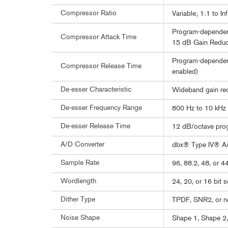
Compressor Ratio
Variable; 1:1 to 
Program-dependen
Compressor Attack Time
15 dB Gain Reduc
Program-dependen
Compressor Release Time
enabled)
De-esser Characteristic
Wideband gain re
De-esser Frequency Range
800 Hz to 10 kHz
De-esser Release Time
12 dB/octave pro
A/D Converter
dbx® Type IV® A
Sample Rate
96, 88.2, 48, or 4
Wordlength
24, 20, or 16 bit s
Dither Type
TPDF, SNR2, or n
Noise Shape
Shape 1, Shape 2,