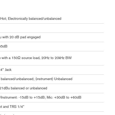
Hot; Electronically balanced/unbalanced
u with 20 dB pad engaged
 55dB
Bu with a 150Ω source load, 20Hz to 20kHz BW
/4" Jack
lly balanced/unbalanced; (instrument) Unbalanced
 +21dBu balanced or unbalanced
ine/Instrument: -15dB to +15dB; Mic: +30dB to +60dB
ot and TRS 1/4"