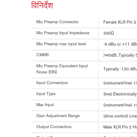
विनिर्देश
Mic Preamp Connector
Female XLR Pin 2 
Mic Preamp Input Impedance
330Ω
Mic Preamp max input level
-9 dBu or +11 dB
CMRR
>40dB, Typically
Mic Preamp Equivalent Input
Typically -120 d
Noise (EIN)
Input Connectors
(instrument/line) 1
Input Type
(line) Electronica
Max Input
(instrument/line)
Gain Adjustment Range
(drive control) L
Output Connectors
Male XLR Pin 2 H