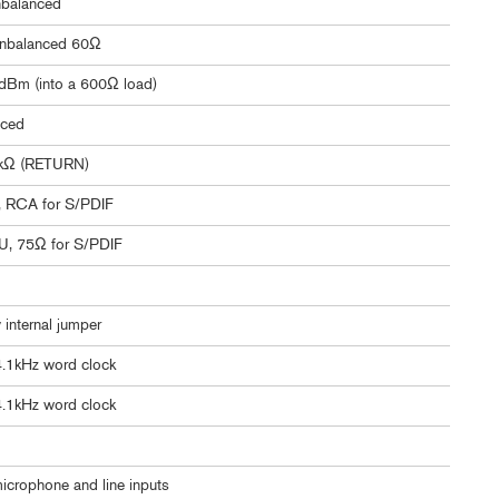
nbalanced
unbalanced 60Ω
Bm (into a 600Ω load)
nced
kΩ (RETURN)
 RCA for S/PDIF
, 75Ω for S/PDIF
internal jumper
44.1kHz word clock
44.1kHz word clock
icrophone and line inputs