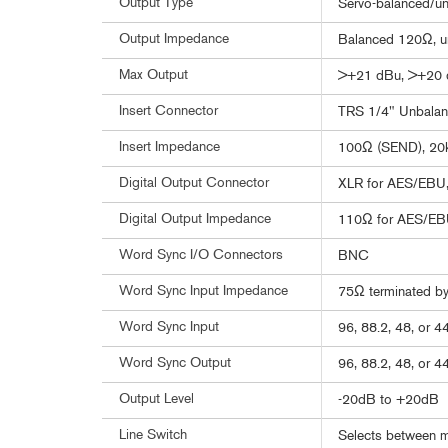
Output Type
Servo-balanced/u
Output Impedance
Balanced 120Ω, 
Max Output
>+21 dBu, >+20 d
Insert Connector
TRS 1/4" Unbala
Insert Impedance
100Ω (SEND), 20
Digital Output Connector
XLR for AES/EBU,
Digital Output Impedance
110Ω for AES/EBU
Word Sync I/O Connectors
BNC
Word Sync Input Impedance
75Ω terminated by 
Word Sync Input
96, 88.2, 48, or 
Word Sync Output
96, 88.2, 48, or 
Output Level
-20dB to +20dB
Line Switch
Selects between m