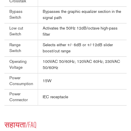
Crosstalk
Bypasses the graphic equalizer section in the
Bypass
Switch
signal path
Activates the 50Hz 12dB/octave high-pass
Low cut
Switch
filter
Selects either +/- 6dB or +/-12dB slider
Range
Switch
boost/cut range
100VAC 50/60Hz; 120VAC 60Hz; 230VAC
Operating
Voltage
50/60Hz
Power
15W
Consumption
Power
IEC receptacle
Connector
सहायता/FAQ