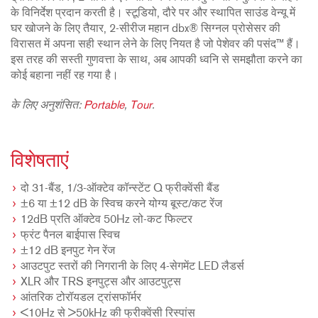
के विनिर्देश प्रदान करती है। स्टूडियो, दौरे पर और स्थापित साउंड वेन्यू में
घर खोजने के लिए तैयार, 2-सीरीज महान dbx® सिग्नल प्रोसेसर की
विरासत में अपना सही स्थान लेने के लिए नियत है जो पेशेवर की पसंद™ हैं।
इस तरह की सस्ती गुणवत्ता के साथ, अब आपकी ध्वनि से समझौता करने का
कोई बहाना नहीं रह गया है।
के लिए अनुशंसित:
Portable
,
Tour
.
विशेषताएं
दो 31-बैंड, 1/3-ऑक्टेव कॉन्स्टेंट Q फ्रीक्वेंसी बैंड
±6 या ±12 dB के स्विच करने योग्य बूस्ट/कट रेंज
12dB प्रति ऑक्टेव 50Hz लो-कट फिल्टर
फ्रंट पैनल बाईपास स्विच
±12 dB इनपुट गेन रेंज
आउटपुट स्तरों की निगरानी के लिए 4-सेगमेंट LED लैडर्स
XLR और TRS इनपुट्स और आउटपुट्स
आंतरिक टोरॉयडल ट्रांसफॉर्मर
<10Hz से >50kHz की फ्रीक्वेंसी रिस्पांस