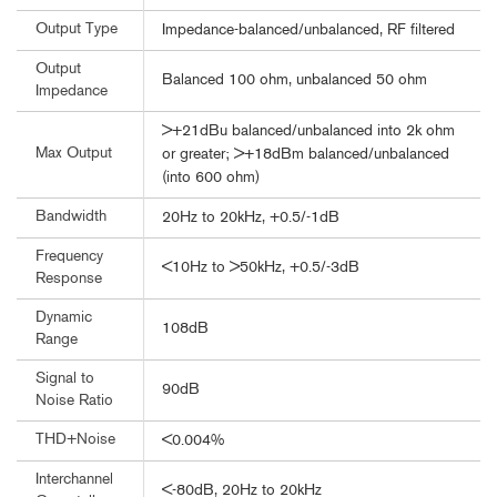
Output Type
Impedance-balanced/unbalanced, RF filtered
Output
Balanced 100 ohm, unbalanced 50 ohm
Impedance
>+21dBu balanced/unbalanced into 2k ohm
Max Output
or greater; >+18dBm balanced/unbalanced
(into 600 ohm)
Bandwidth
20Hz to 20kHz, +0.5/-1dB
Frequency
<10Hz to >50kHz, +0.5/-3dB
Response
Dynamic
108dB
Range
Signal to
90dB
Noise Ratio
THD+Noise
<0.004%
Interchannel
<-80dB, 20Hz to 20kHz