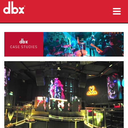
produk
Studi Kasus
tempat membeli
pelatihan
dukungan
Bahasa/Wilayah