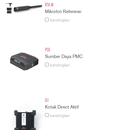
RTA-M
Mikrofon Referensi
bandingkan
PS6
Sumber Daya PMC
bandingkan
Di1
Kotak Direct Aktif
bandingkan