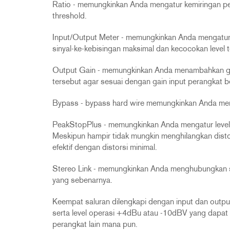
Ratio - memungkinkan Anda mengatur kemiringan pen
threshold.
Input/Output Meter - memungkinkan Anda mengatur m
sinyal-ke-kebisingan maksimal dan kecocokan level t
Output Gain - memungkinkan Anda menambahkan gai
tersebut agar sesuai dengan gain input perangkat be
Bypass - bypass hard wire memungkinkan Anda me
PeakStopPlus - memungkinkan Anda mengatur level si
Meskipun hampir tidak mungkin menghilangkan disto
efektif dengan distorsi minimal.
Stereo Link - memungkinkan Anda menghubungkan s
yang sebenarnya.
Keempat saluran dilengkapi dengan input dan outp
serta level operasi +4dBu atau -10dBV yang dapat d
perangkat lain mana pun.