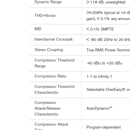
Dynamic Range
> 118 dB, unweighted
>0.008% typical at +4 dB
THD+Noise
gain), < 0.1% any amoun
IMD
< 0.1% SMPTE
Interchannel Crosstalk
< -80 dB 20Hz to 20 kH
Stereo Coupling
True RMS Power Summi
Compressor Threshold
-40 dBu to +20 dBu
Range
Compressor Ratio
1:1 to infinity:1
Compressor Threshold
Selectable OverEasy® or
Characteristic
Compressor
AutoDynamic™
Attack/Release
Characteristic
Compressor Attack
Program-dependent