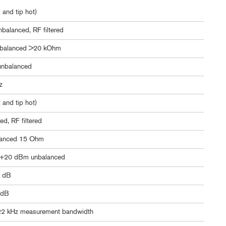
and tip hot)
nbalanced, RF filtered
nbalanced >20 kOhm
unbalanced
z
and tip hot)
d, RF filtered
lanced 15 Ohm
 +20 dBm unbalanced
5 dB
 dB
 22 kHz measurement bandwidth