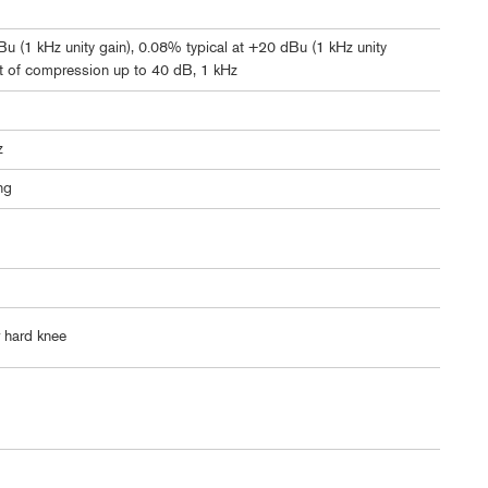
u (1 kHz unity gain), 0.08% typical at +20 dBu (1 kHz unity
t of compression up to 40 dB, 1 kHz
z
ng
 hard knee