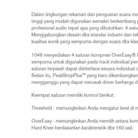
2231
RTA-M
iEQ15
PS6
Dalam lingkungan rekaman dan penguatan suara mode
iEQ31
Di1
tinggi yang mudah digunakan semakin berkembang 
profesional audio tepat apa yang dibutuhkan: 4 salur
530
DJDI
Menggabungkan desain dbx standar industri dan tek
CT-2
kualitas sonik yang sempurna dengan suara dbx klas
CT-3
1046 menyediakan 4 saluran kompresi OverEasy® k
DI4
sempurna untuk digunakan pada track individual per
saluran terpisah dapat diinterface secara individua
Selain itu, PeakStopPlus™ yang baru dikembangkan 
mengganggu yang dapat merusak driver berharga di 
Keempat saluran memiliki kontrol berikut:
Threshold - memungkinkan Anda mengatur level di
OverEasy - memungkinkan Anda memilih antara kompr
Hard Knee berdasarkan karakteristik dbx 160 asli.