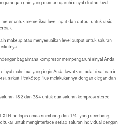
gurangan gain yang mempengaruhi sinyal di atas level
eter untuk memeriksa level input dan output untuk rasio
erbaik.
n makeup atau menyesuaikan level output untuk saluran
rikutnya.
ndengar bagaimana kompresor mempengaruhi sinyal Anda.
nyal maksimal yang ingin Anda lewatkan melalui saluran ini.
rsi, sirkuit PeakStopPlus melakukannya dengan elegan dan
aluran 1&2 dan 3&4 untuk dua saluran kompresi stereo
ut XLR berlapis emas seimbang dan 1/4" yang seimbang,
itukar untuk menginterface setiap saluran individual dengan