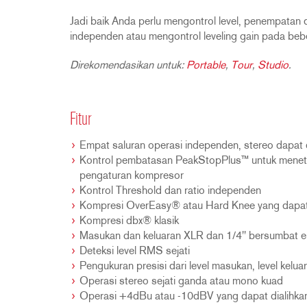
Jadi baik Anda perlu mengontrol level, penempatan da
independen atau mengontrol leveling gain pada beb
Direkomendasikan untuk:
Portable
,
Tour
,
Studio
.
Fitur
Empat saluran operasi independen, stereo dapat
Kontrol pembatasan PeakStopPlus™ untuk menetap
pengaturan kompresor
Kontrol Threshold dan ratio independen
Kompresi OverEasy® atau Hard Knee yang dapat 
Kompresi dbx® klasik
Masukan dan keluaran XLR dan 1/4" bersumbat em
Deteksi level RMS sejati
Pengukuran presisi dari level masukan, level kel
Operasi stereo sejati ganda atau mono kuad
Operasi +4dBu atau -10dBV yang dapat dialihkan