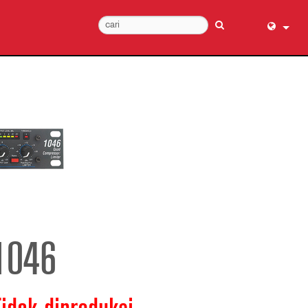
English (
عربي
Dansk
Deutsch
Ελληνι
Español
Français
עברית
हिन्दी
1046
Bahasa I
Italiano
日本語