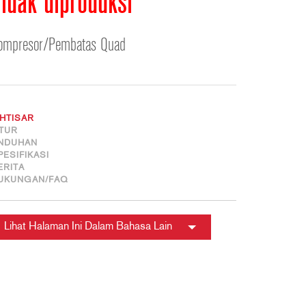
idak diproduksi
ខ្មែរ
한국어
ompresor/Pembatas Quad
Nederlan
Polski
Portuguê
Português
KHTISAR
Svenska
ITUR
NDUHAN
ภาษาไทย
PESIFIKASI
ERITA
Türkçe
UKUNGAN/FAQ
Tiếng Việ
中文
Lihat Halaman Ini Dalam Bahasa Lain