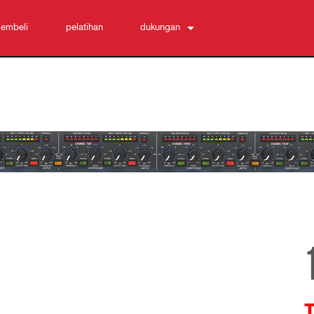
embeli
pelatihan
dukungan
Hubungi Kami
Pusat Bantuan 24/7
perangkat lunak
Unduhan
Garansi
registrasi produk
Layanan