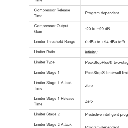
Time
Compressor Release
Program-dependent
Time
Compressor Output
-20 to +20 dB
Gain
Limiter Threshold Range
0 dBu to +24 dBu (off)
Limiter Ratio
infinity:1
Limiter Type
PeakStopPlus® two-stage
Limiter Stage 1
PeakStop® brickwall limi
Limiter Stage 1 Attack
Zero
Time
Limiter Stage 1 Release
Zero
Time
Limiter Stage 2
Predictive intelligent prog
Limiter Stage 2 Attack
Program-dependent