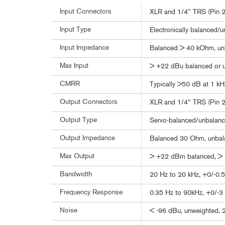
Input Connectors
XLR and 1/4" TRS (Pin 2 
Input Type
Electronically balanced/u
Input Impedance
Balanced > 40 kOhm, u
Max Input
> +22 dBu balanced or 
CMRR
Typically >50 dB at 1 kH
Output Connectors
XLR and 1/4" TRS (Pin 2 
Output Type
Servo-balanced/unbalance
Output Impedance
Balanced 30 Ohm, unba
Max Output
> +22 dBm balanced, >
Bandwidth
20 Hz to 20 kHz, +0/-0.
Frequency Response
0.35 Hz to 90kHz, +0/-3
Noise
< -96 dBu, unweighted,