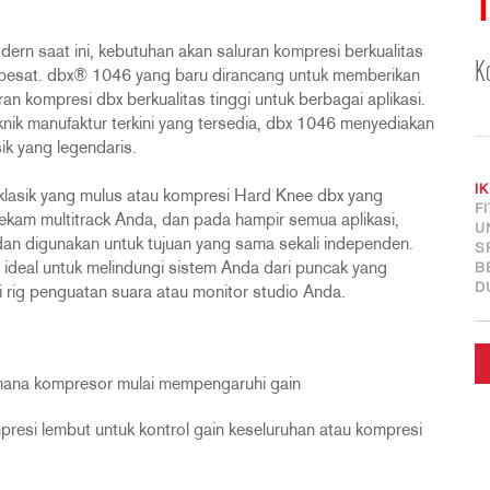
T
rn saat ini, kebutuhan akan saluran kompresi berkualitas
K
pesat. dbx® 1046 yang baru dirancang untuk memberikan
an kompresi dbx berkualitas tinggi untuk berbagai aplikasi.
nik manufaktur terkini yang tersedia, dbx 1046 menyediakan
ik yang legendaris.
I
lasik yang mulus atau kompresi Hard Knee dbx yang
F
ekam multitrack Anda, dan pada hampir semua aplikasi,
U
l dan digunakan untuk tujuan yang sama sekali independen.
S
ideal untuk melindungi sistem Anda dari puncak yang
B
D
rig penguatan suara atau monitor studio Anda.
 mana kompresor mulai mempengaruhi gain
esi lembut untuk kontrol gain keseluruhan atau kompresi