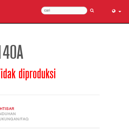
English (
عربي
Dansk
140A
Deutsch
Ελληνι
idak diproduksi
Español
Français
עברית
हिन्दी
Bahasa I
KHTISAR
Italiano
NDUHAN
UKUNGAN/FAQ
日本語