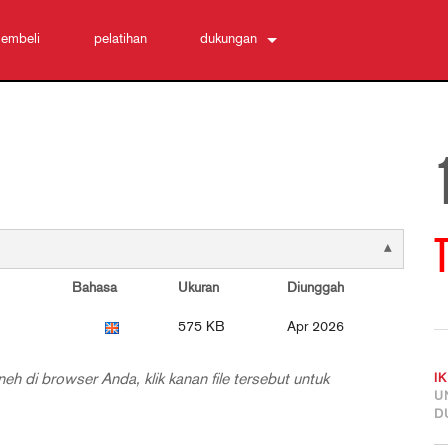
embeli
pelatihan
dukungan
Hubungi Kami
Pusat Bantuan 24/7
perangkat lunak
Unduhan
Garansi
T
registrasi produk
Layanan
Bahasa
Ukuran
Diunggah
575 KB
Apr 2026
eh di browser Anda, klik kanan file tersebut untuk
I
U
D