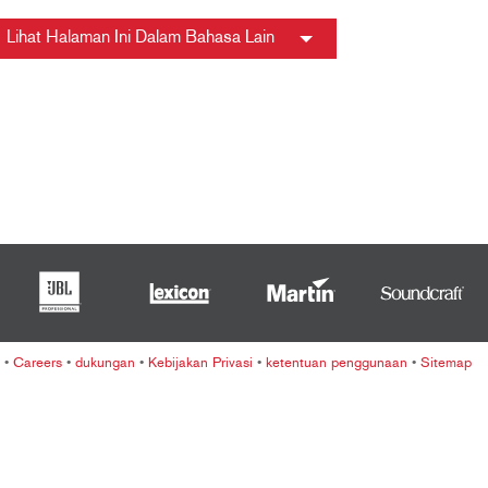
ខ្មែរ
Lihat Halaman Ini Dalam Bahasa Lain
한국어
Nederlan
Polski
Portuguê
Português
Svenska
ภาษาไทย
Türkçe
Tiếng Việ
中文
•
Careers
•
dukungan
•
Kebijakan Privasi
•
ketentuan penggunaan
•
Sitemap