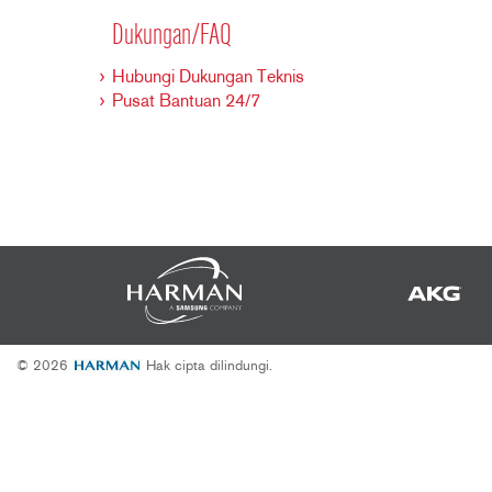
2231
RTA-M
Dukungan/FAQ
iEQ15
PS6
iEQ31
Di1
Hubungi Dukungan Teknis
Pusat Bantuan 24/7
530
DJDI
CT-2
CT-3
DI4
© 2026
Hak cipta dilindungi.