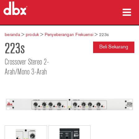
produk
beranda
>
produk
>
Penyeberangan Frekuensi
>
223s
223s
Studi Kasus
Beli Sekarang
tempat membeli
Crossover Stereo 2-
Arah/Mono 3-Arah
pelatihan
dukungan
Bahasa/Wilayah