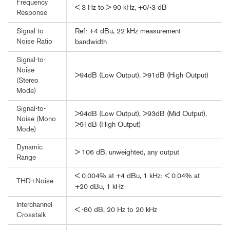
Frequency
< 3 Hz to > 90 kHz, +0/-3 dB
Response
Ref: +4 dBu, 22 kHz measurement
Signal to
Noise Ratio
bandwidth
Signal-to-
Noise
>94dB (Low Output), >91dB (High Output)
(Stereo
Mode)
Signal-to-
>94dB (Low Output), >93dB (Mid Output),
Noise (Mono
>91dB (High Output)
Mode)
Dynamic
> 106 dB, unweighted, any output
Range
< 0.004% at +4 dBu, 1 kHz; < 0.04% at
THD+Noise
+20 dBu, 1 kHz
Interchannel
< -80 dB, 20 Hz to 20 kHz
Crosstalk