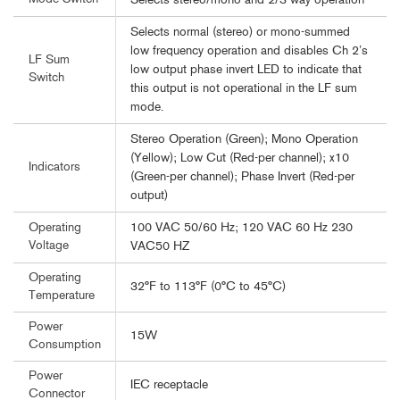
Selects stereo/mono and 2/3-way operation
Selects normal (stereo) or mono-summed
low frequency operation and disables Ch 2’s
LF Sum
low output phase invert LED to indicate that
Switch
this output is not operational in the LF sum
mode.
Stereo Operation (Green); Mono Operation
(Yellow); Low Cut (Red-per channel); x10
Indicators
(Green-per channel); Phase Invert (Red-per
output)
100 VAC 50/60 Hz; 120 VAC 60 Hz 230
Operating
Voltage
VAC50 HZ
Operating
32°F to 113°F (0°C to 45°C)
Temperature
Power
15W
Consumption
Power
IEC receptacle
Connector