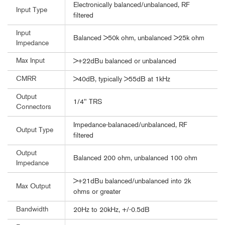
Electronically balanced/unbalanced, RF
Input Type
filtered
Input
Balanced >50k ohm, unbalanced >25k ohm
Impedance
Max Input
>+22dBu balanced or unbalanced
CMRR
>40dB, typically >55dB at 1kHz
Output
1/4" TRS
Connectors
Impedance-balanaced/unbalanced, RF
Output Type
filtered
Output
Balanced 200 ohm, unbalanced 100 ohm
Impedance
>+21dBu balanced/unbalanced into 2k
Max Output
ohms or greater
Bandwidth
20Hz to 20kHz, +/-0.5dB