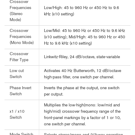
Crossover
Low/High: 45 to 960 Hz or 450 Hz to 9.6
Frequencies
(Stereo
kHz (x10 setting)
Mode)
Low/Mid: 45 to 960 Hz or 450 Hz to 9.6 kHz
Crossover
Frequencies
(x10 setting); Mid/High: 45 to 960 Hz or 450
(Mono Mode)
Hz to 9.6 kHz (x10 setting)
Crossover
Linkwitz-Riley, 24 dB/octave, state-variable
Filter Type
Activates 40 Hz Butterworth, 12 dB/octave
Low cut
Switch
high-pass filter, one switch per channel.
Inverts the phase at the output, one switch
Phase Invert
Switch
per output.
Multiplies the low-high(mono: low/mid and
high/mid) crossover frequency range of the
x1 / x10
Switch
front-panel markings by a factor of 1 or 10,
one switch per channel.
Mode Switch