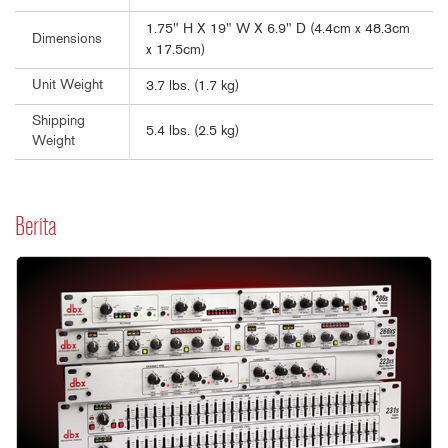
1.75" H X 19" W X 6.9" D (4.4cm x 48.3cm
Dimensions
x 17.5cm)
Unit Weight
3.7 lbs. (1.7 kg)
Shipping
5.4 lbs. (2.5 kg)
Weight
Berita