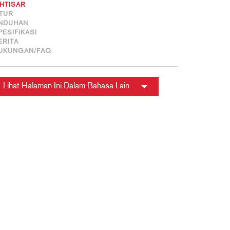
KHTISAR
ITUR
NDUHAN
PESIFIKASI
ERITA
UKUNGAN/FAQ
Lihat Halaman Ini Dalam Bahasa Lain