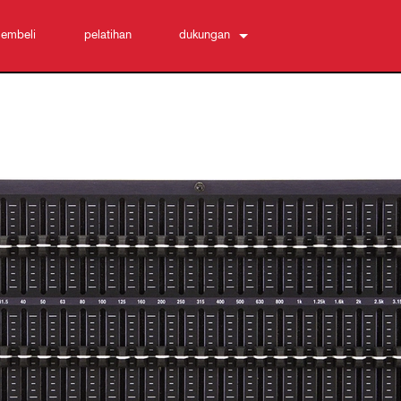
embeli
pelatihan
dukungan
Hubungi Kami
Pusat Bantuan 24/7
perangkat lunak
Unduhan
Garansi
registrasi produk
Layanan