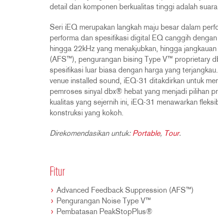
detail dan komponen berkualitas tinggi adalah suara
Seri iEQ merupakan langkah maju besar dalam perf
performa dan spesifikasi digital EQ canggih dengan
hingga 22kHz yang menakjubkan, hingga jangkaua
(AFS™), pengurangan bising Type V™ proprietary
spesifikasi luar biasa dengan harga yang terjangkau
venue installed sound, iEQ-31 ditakdirkan untuk m
pemroses sinyal dbx® hebat yang menjadi pilihan p
kualitas yang sejernih ini, iEQ-31 menawarkan flek
konstruksi yang kokoh.
Direkomendasikan untuk:
Portable
,
Tour
.
Fitur
Advanced Feedback Suppression (AFS™)
Pengurangan Noise Type V™
Pembatasan PeakStopPlus®