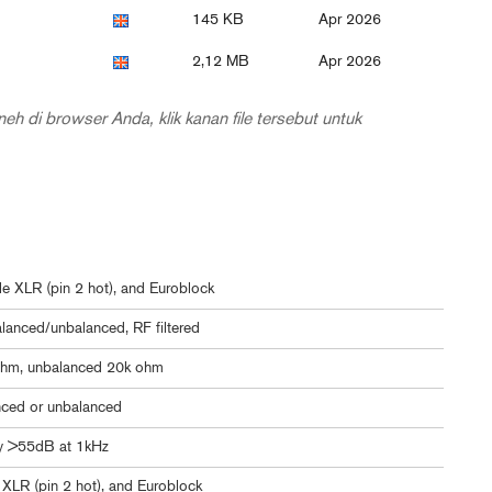
145 KB
Apr 2026
2,12 MB
Apr 2026
eh di browser Anda, klik kanan file tersebut untuk
e XLR (pin 2 hot), and Euroblock
alanced/unbalanced, RF filtered
ohm, unbalanced 20k ohm
ced or unbalanced
ly >55dB at 1kHz
XLR (pin 2 hot), and Euroblock