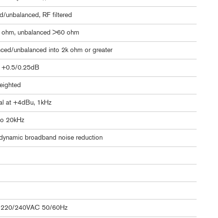
d/unbalanced, RF filtered
 ohm, unbalanced >60 ohm
ed/unbalanced into 2k ohm or greater
, +0.5/0.25dB
eighted
al at +4dBu, 1kHz
to 20kHz
dynamic broadband noise reduction
 220/240VAC 50/60Hz