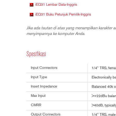
iEQ31 Lembar Data-Inggris
iEQ31 Buku Petunjuk Pemilik-Inggris
Jika ada tautan di atas yang menampilkan karakter an
menyimpannya ke komputer Anda.
Spesifikasi
Input Connectors
1/4" TRS, femal
Input Type
Electronically b
Insert Impedance
Balanced 40k 
Max Input
>+22dBu balan
CMRR
>40dB, typical
Output Connectors
1/4" TRS, male 