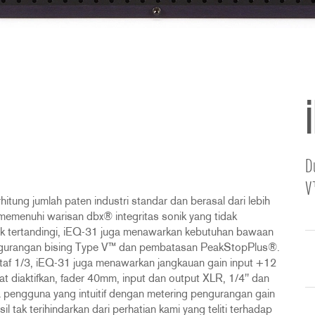
D
V
tung jumlah paten industri standar dan berasal dari lebih
memenuhi warisan dbx® integritas sonik yang tidak
 tak tertandingi, iEQ-31 juga menawarkan kebutuhan bawaan
urangan bising Type V™ dan pembatasan PeakStopPlus®.
taf 1/3, iEQ-31 juga menawarkan jangkauan gain input +12
 diaktifkan, fader 40mm, input dan output XLR, 1/4'' dan
ka pengguna yang intuitif dengan metering pengurangan gain
l tak terihindarkan dari perhatian kami yang teliti terhadap