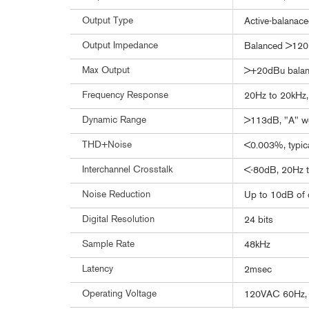
Output Type
Active-balanace
Output Impedance
Balanced >120
Max Output
>+20dBu balanc
Frequency Response
20Hz to 20kHz
Dynamic Range
>113dB, "A" w
THD+Noise
<0.003%, typic
Interchannel Crosstalk
<-80dB, 20Hz 
Noise Reduction
Up to 10dB of 
Digital Resolution
24 bits
Sample Rate
48kHz
Latency
2msec
Operating Voltage
120VAC 60Hz,