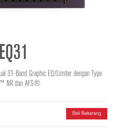
ខ្មែរ
한국어
Nederlan
Polski
Portuguê
iEQ31
Português
Svenska
ภาษาไทย
ual 31-Band Graphic EQ/Limiter dengan Type
Türkçe
™ NR dan AFS®
Tiếng Việ
中文
Beli Sekarang