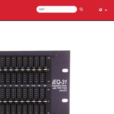
English (
عربي
Dansk
Deutsch
Ελληνι
Español
Français
עברית
हिन्दी
Bahasa I
Italiano
日本語