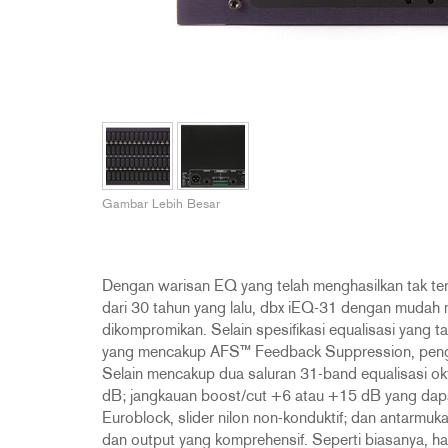
2231
RTA-M
iEQ15
PS6
iEQ31
Di1
530
DJDI
CT-2
CT-3
DI4
Gambar Lebih Besar
Dengan warisan EQ yang telah menghasilkan tak terhi
dari 30 tahun yang lalu, dbx iEQ-31 dengan mudah 
dikompromikan. Selain spesifikasi equalisasi yang
yang mencakup AFS™ Feedback Suppression, peng
Selain mencakup dua saluran 31-band equalisasi ok
dB; jangkauan boost/cut +6 atau +15 dB yang dapat
Euroblock, slider nilon non-konduktif; dan antarmu
dan output yang komprehensif. Seperti biasanya, hasi