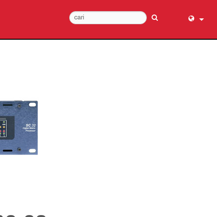
English (
عربي
Dansk
Deutsch
Ελληνι
Español
Français
עברית
हिन्दी
Bahasa I
Italiano
日本語