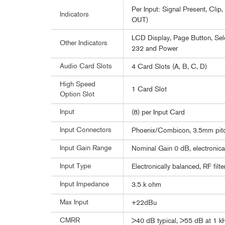
Per Input: Signal Present, Cli
Indicators
OUT)
LCD Display, Page Button, Sele
Other Indicators
232 and Power
Audio Card Slots
4 Card Slots (A, B, C, D)
High Speed
1 Card Slot
Option Slot
Input
(8) per Input Card
Input Connectors
Phoenix/Combicon, 3.5mm pit
Input Gain Range
Nominal Gain 0 dB, electronica
Input Type
Electronically balanced, RF filt
Input Impedance
3.5 k ohm
Max Input
+22dBu
CMRR
>40 dB typical, >55 dB at 1 k