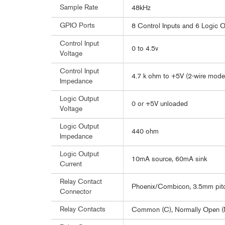
Sample Rate
48kHz
GPIO Ports
8 Control Inputs and 6 Logic 
Control Input
0 to 4.5v
Voltage
Control Input
4.7 k ohm to +5V (2-wire mode
Impedance
Logic Output
0 or +5V unloaded
Voltage
Logic Output
440 ohm
Impedance
Logic Output
10mA source, 60mA sink
Current
Relay Contact
Phoenix/Combicon, 3.5mm pit
Connector
Relay Contacts
Common (C), Normally Open (