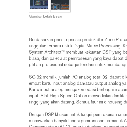
2231
RTA-M
iEQ15
PS6
Gambar Lebih Besar
iEQ31
Di1
530
DJDI
CT-2
Berdasarkan prinsip-prinsip produk dbx Zone Proce
CT-3
unggulan terbaru untuk Digital Matrix Processing.
System Architect™ membuat kekuatan DSP yang belum 
DI4
biasa, dan palet alat pemrosesan yang kaya dapat 
pilihan profesional sebagai fondasi untuk membangu
SC 32 memiliki jumlah I/O analog total 32, dapat 
empat kartu input analog dan/atau output analog yan
Kartu input analog mengakomodasi berbagai macam
input. Slot High Speed Option menyediakan fasilit
tinggi yang akan datang. Semua fitur ini dihousing 
Dengan DSP khusus untuk fungsi pemrosesan umum 
menawarkan banyak fungsi pemrosesan termasuk A