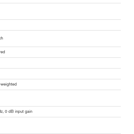
ch
ered
-weighted
z, 0 dB input gain