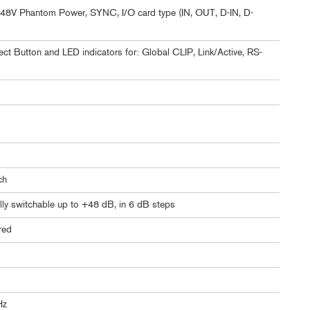
p, 48V Phantom Power, SYNC, I/O card type (IN, OUT, D-IN, D-
ct Button and LED indicators for: Global CLIP, Link/Active, RS-
ch
lly switchable up to +48 dB, in 6 dB steps
ered
Hz