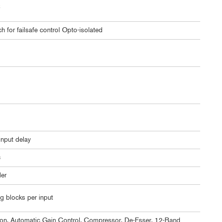
C
for failsafe control Opto-isolated
nput delay
c
er
g blocks per input
n, Automatic Gain Control, Compressor, De-Esser, 12-Band