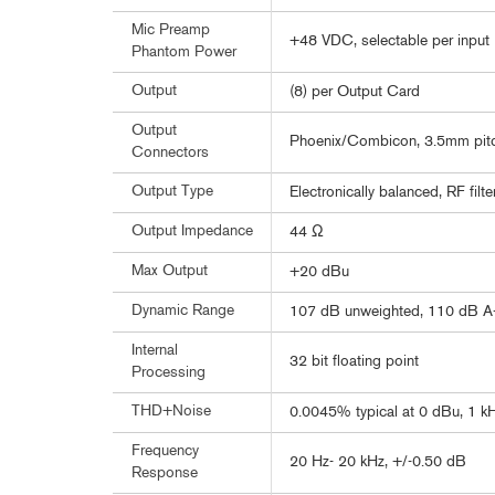
Mic Preamp
+48 VDC, selectable per input
Phantom Power
Output
(8) per Output Card
Output
Phoenix/Combicon, 3.5mm pit
Connectors
Output Type
Electronically balanced, RF filt
Output Impedance
44 Ω
Max Output
+20 dBu
Dynamic Range
107 dB unweighted, 110 dB A
Internal
32 bit floating point
Processing
THD+Noise
0.0045% typical at 0 dBu, 1 kH
Frequency
20 Hz- 20 kHz, +/-0.50 dB
Response