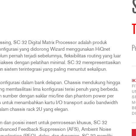
T
ssing, SC 32 Digital Matrix Processor adalah produk
P
 Konfigurasi yang didorong Wizard menggunakan HiQnet
pernah terjadi sebelumnya, fleksibilitas routing yang luar
diakses dengan pelatihan minimal. SC 32 merepresentasikan
n sistem terintegrasi yang paling menuntut sekalipun.
I
dikonfigurasi dalam bank delapan. Chassis mendukung hingga
F
g memfasilitasi lima konfigurasi terisi penuh yang berbeda.
U
 sumber dengan saklar mic/line dan phantom power per
S
as untuk menambahkan kartu I/O transport audio bandwidth
M
B
dalam chassis rack 2U yang elegan.
D
dan posisi insert untuk pemrosesan khusus, SC 32
dvanced Feedback Suppression (AFS), Ambient Noise