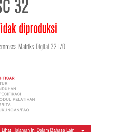
SC 32
ខ្មែរ
한국어
Nederlan
idak diproduksi
Polski
Portuguê
emroses Matriks Digital 32 I/O
Português
Svenska
ภาษาไทย
Türkçe
KHTISAR
Tiếng Việ
ITUR
NDUHAN
中文
PESIFIKASI
ODUL PELATIHAN
ERITA
UKUNGAN/FAQ
Lihat Halaman Ini Dalam Bahasa Lain