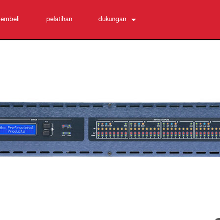
embeli
pelatihan
dukungan
Hubungi Kami
Pusat Bantuan 24/7
perangkat lunak
Unduhan
Garansi
registrasi produk
Layanan