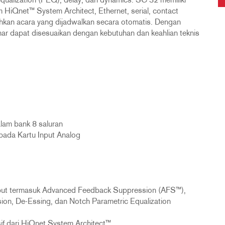
qualization (PEQ), delay, dan dynamics. SC 32 memiliki
m HiQnet™ System Architect, Ethernet, serial, contact
bahkan acara yang dijadwalkan secara otomatis. Dengan
ar dapat disesuaikan dengan kebutuhan dan keahlian teknis
alam bank 8 saluran
pada Kartu Input Analog
utput termasuk Advanced Feedback Suppression (AFS™),
n, De-Essing, dan Notch Parametric Equalization
if dari HiQnet System Architect™