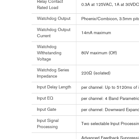
Relay Contact
0.3A at 125VAC, 1A at 30VD
Rated Load
Watchdog Output
Phoenix/Combicon, 3.5mm pitch 
Watchdog Output
14mA maximum
Current
Watchdog
80V maximum (Off)
WIthstanding
Voltage
Watchdog Series
220Ω (isolated)
Impedance
Input Delay Length
per channel: Up to 5120ms of i
Input EQ
per channel: 4 Band Parametri
Input Gate
per channel: Downward Expand
Input Signal
Two selectable Input Processin
Processing
Advanced Feedback Suppressio