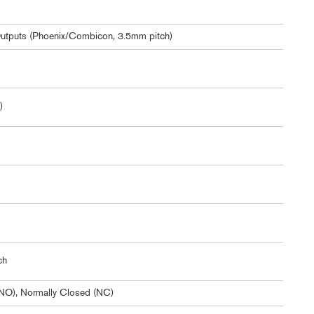
Outputs (Phoenix/Combicon, 3.5mm pitch)
)
ch
NO), Normally Closed (NC)