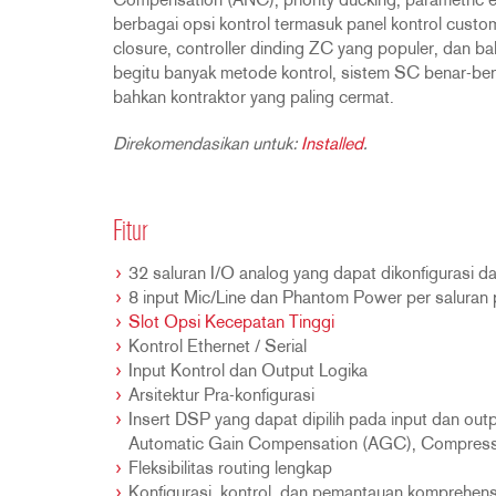
Compensation (ANC), priority ducking, parametric e
berbagai opsi kontrol termasuk panel kontrol custo
closure, controller dinding ZC yang populer, dan 
begitu banyak metode kontrol, sistem SC benar-ben
bahkan kontraktor yang paling cermat.
Direkomendasikan untuk:
Installed
.
Fitur
32 saluran I/O analog yang dapat dikonfigurasi d
8 input Mic/Line dan Phantom Power per saluran 
Slot Opsi Kecepatan Tinggi
Kontrol Ethernet / Serial
Input Kontrol dan Output Logika
Arsitektur Pra-konfigurasi
Insert DSP yang dapat dipilih pada input dan o
Automatic Gain Compensation (AGC), Compressio
Fleksibilitas routing lengkap
Konfigurasi, kontrol, dan pemantauan komprehens