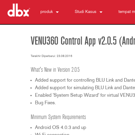
produk
Studi Kasus
tempat m
500 Series
510
berita
Kontrol Monitor Pribadi
520
PMC16
VENU360 Control App v2.0.5 (Andr
ZonePRO
530
TR1616
1260
Penekanan Umpan Balik
560A
PS6
1261
AFS2
Terakhir Diperbarui: 23.08.2016
Preamplifier Mikrofon
580
1260m
DriveRack 260
286s
What's New in Version 2.0.5
Prosesor Dinamika
1261m
iEQ15
676
166xs
Added support for controlling BLU Link and Dan
Penyeberangan Frekuensi
640
iEQ31
580
266xs
223s
Added support for simulating BLU Link and Dante
Equalizer
641
560A
223xs
131s
Enabled 'System Setup Wizard' for virtual VENU
Sintesis Subharmonik
640m
520
234s
215s
DriveRack 260
Bug Fixes.
Aksesori
641m
234xs
231s
DriveRack PA2
db10
Minimum System Requirements
Produk Tidak Diproduksi
1215
510
db12
Android OS 4.0.3 and up
1231
PB48