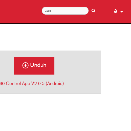
English (
عربي
Dansk
Deutsch
Ελληνι
Unduh
Español
Français
 Control App V2.0.5 (Android)
עברית
हिन्दी
Bahasa I
Italiano
日本語