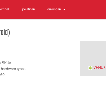
embeli
pelatihan
dukungan
Hubungi Kami
Pusat Bantuan 24/7
oid)
perangkat lunak
Unduhan
Garansi
registrasi produk
te SKUs.
Layanan
VENU360
 hardware types.
360.