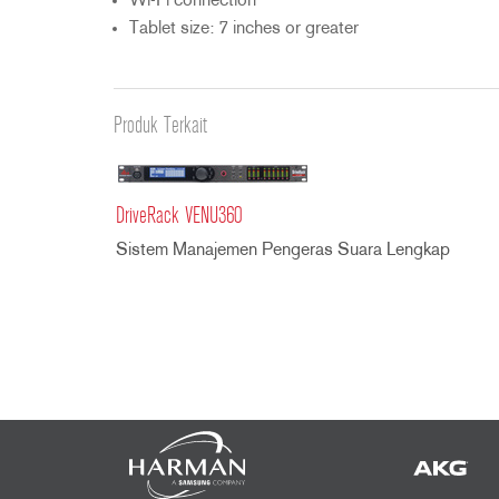
Wi-Fi connection
2231
RTA-M
Tablet size: 7 inches or greater
iEQ15
PS6
iEQ31
Di1
530
DJDI
Produk Terkait
CT-2
CT-3
DI4
DriveRack VENU360
Sistem Manajemen Pengeras Suara Lengkap