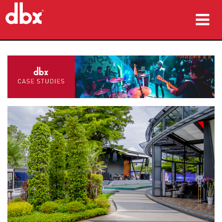
prodotti
Casi di studio
dove acquistare
formazione
supporto
Lingua/Regione