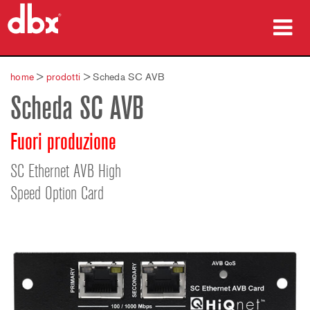
prodotti
home
>
prodotti
>
Scheda SC AVB
Scheda SC AVB
Casi di studio
dove acquistare
Fuori produzione
formazione
SC Ethernet AVB High
Speed Option Card
supporto
Lingua/Regione