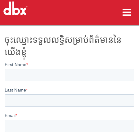
ផលិតផល
ចុះឈ្មោះទទួលលទ្ធិសម្រាប់ព័ត៌មាននៃ
ករណីសិក្សា
យើងខ្ញុំ
កន្លែងទិញ
បណ្ដុះបណ្ដាល
ការគាំទ្រ
ភាសា/តំបន់