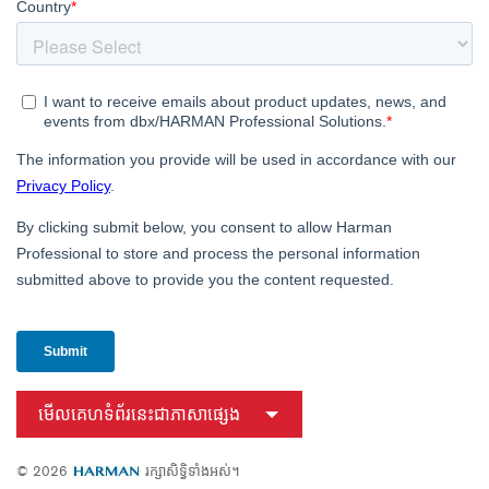
មើលគេហទំព័រនេះជាភាសាផ្សេង
© 2026
រក្សាសិទ្ធិទាំងអស់។