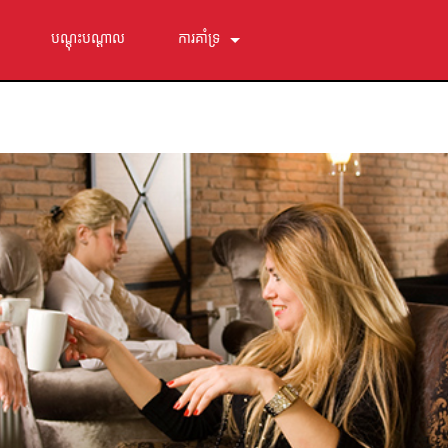
បណ្ដុះបណ្ដាល
ការគាំទ្រ
ទាក់ទងយើង
មជ្ឈមណ្ឌលជំនួយ 24/7
កម្មវិធី
ការទាញយក
ការធានា
ការចុះឈ្មោះផលិតផល
សេវាកម្ម