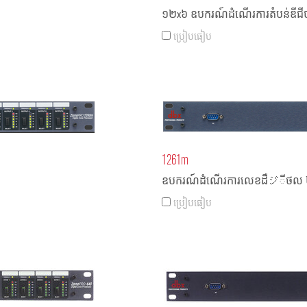
១២x៦ ឧបករណ៍ដំណើរការតំបន់ឌីជ
ប្រៀបធៀប
1261m
ឧបករណ៍ដំណើរការលេខដឺジីថល 
ប្រៀបធៀប