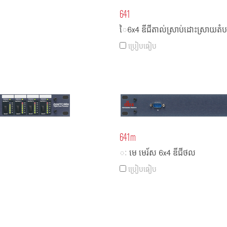
641
ៃ6x4 ឌីជីតាល់ស្រាប់ដោះស្រាយតំប
ប្រៀបធៀប
641m
ៈ មេ មេរ័ស 6x4 ឌីជីថល
ប្រៀបធៀប