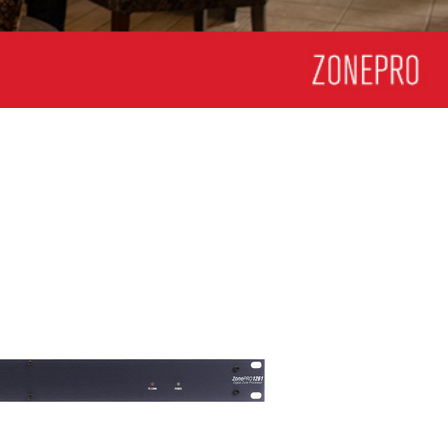
ខ្មែរ
한국어
Nederlan
Polski
Portuguê
Português
Svenska
ภาษาไทย
Türkçe
Tiếng Việ
中文