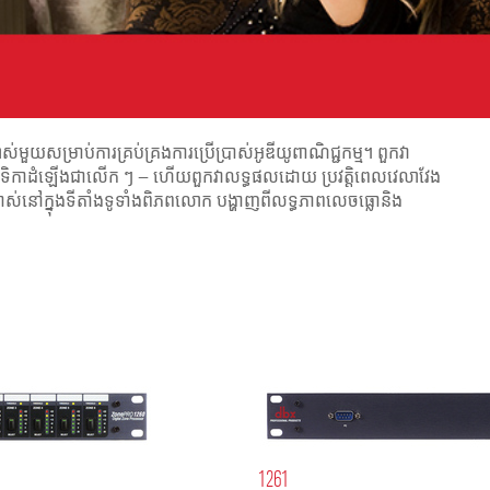
ម្រាប់ការគ្រប់គ្រងការប្រើប្រាស់អូឌីយូពាណិជ្ជកម្ម។ ពួកវា
ល់វេទិកាដំឡើងជាលើក ៗ — ហើយពួកវាលទ្ធផលដោយ ប្រវត្តិពេលវេលាវែង
រាស់នៅក្នុងទីតាំងទូទាំងពិភពលោក បង្ហាញពីលទ្ធភាពលេចធ្លោនិង
1261