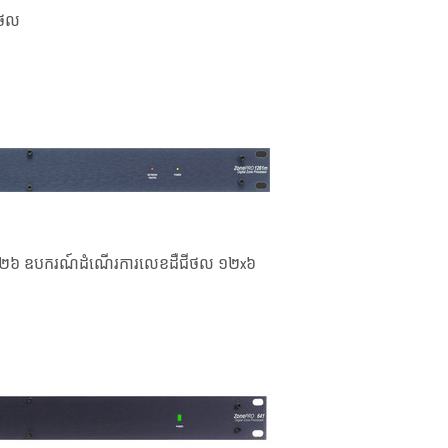
ីថល
២៦ ឧបករណ៍ដំណើរការលេខដឺជីថល ១២x៦