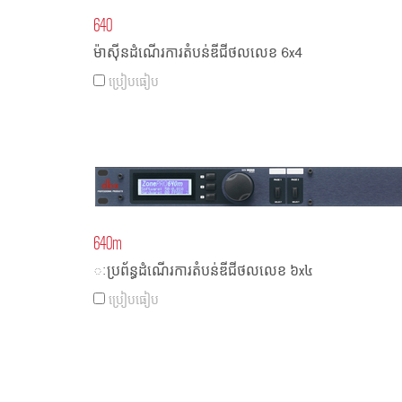
640
ម៉ាស៊ីនដំណើរការតំបន់ឌីជីថលលេខ 6x4
ប្រៀបធៀប
640m
ៈប្រព័ន្ធដំណើរការតំបន់ឌីជីថលលេខ ៦x៤
ប្រៀបធៀប