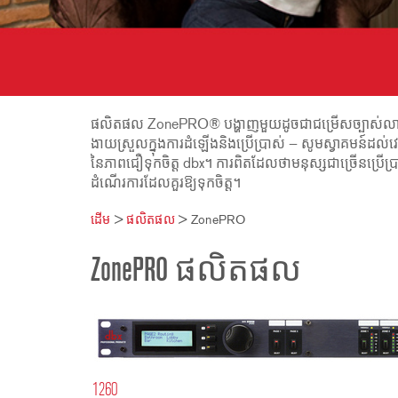
2231
RTA-M
iEQ15
PS6
iEQ31
Di1
530
DJDI
CT-2
ផលិតផល ZonePRO® បង្ហាញមួយដូចជាជម្រើសច្បាស់លាស់មួយស
CT-3
ងាយស្រួលក្នុងការដំឡើងនិងប្រើប្រាស់ — សូមស្វាគមន៍ដ
នៃភាពជឿទុកចិត្ត dbx។ ការពិតដែលថាមនុស្សជាច្រើនប្រើប្
DI4
ដំណើរការដែលគួរឱ្យទុកចិត្ត។
ដើម
>
ផលិតផល
>
ZonePRO
ZonePRO ផលិតផល
1260