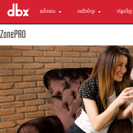
ផលិតផល
ករណីសិក្សា
កន្លែងទិញ
500 Series
510
ព័ត៌មាន
ZonePRO
ឧបករណ៍ត្រួតពិនិត្យម៉ូនីទ័របុគ្គល
520
PMC16
ZonePRO
530
TR1616
1260
ការលុបបំបាត់មតិយោបល់
560A
PS6
1261
AFS2
មីក្រូហ្វូនក្រមុំខ្ពស់
580
1260m
DriveRack 260
286s
ឧបករណ៍ដំណើរការថាមវន្ត
1261m
iEQ15
676
166xs
ឧបករណ៍បែងចែកប្រេកង់
640
iEQ31
580
266xs
223s
ឧបករណ៍ស្មើលម្ហូប
641
560A
223xs
131s
បង្កើតសម្លេងនូវលំដាប់ដែលក្រោម
640m
520
234s
215s
DriveRack 260
accessories_kh.txt សម្ភារៈបន្ថែម
641m
234xs
231s
DriveRack PA2
db10
ផលិតផលដែលបានបញ្ឈប់
1215
510
db12
1231
PB48