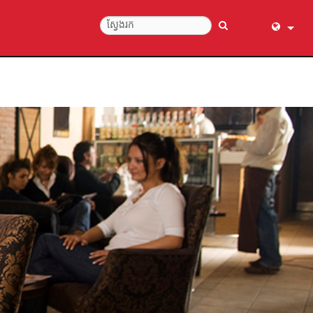
English (
عربي
Dansk
Deutsch
Ελληνι
Español
Français
עברית
हिन्दी
Bahasa I
Italiano
日本語