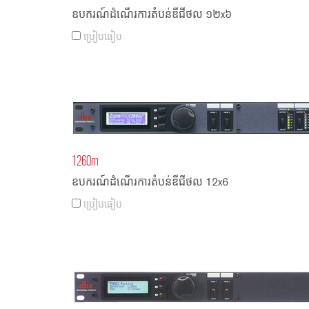
ឧបករណ៍ដំណើរការតំបន់ឌីជីថល ១២x៦
ប្រៀបធៀប
1260m
ឧបករណ៍ដំណើរការតំបន់ឌីជីថល 12x6
ប្រៀបធៀប