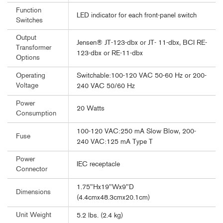
Function
LED indicator for each front-panel switch
Switches
Output
Jensen® JT-123-dbx or JT- 11-dbx, BCI RE-
Transformer
123-dbx or RE-11-dbx
Options
Switchable:100-120 VAC 50-60 Hz or 200-
Operating
Voltage
240 VAC 50/60 Hz
Power
20 Watts
Consumption
100-120 VAC:250 mA Slow Blow, 200-
Fuse
240 VAC:125 mA Type T
Power
IEC receptacle
Connector
1.75"Hx19"Wx9"D
Dimensions
(4.4cmx48.3cmx20.1cm)
Unit Weight
5.2 lbs. (2.4 kg)