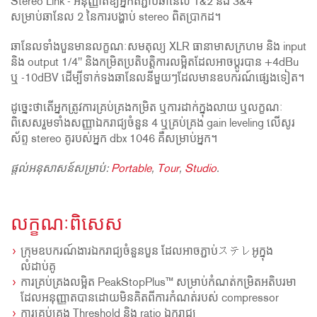
Stereo Link - អនុញ្ញាតឱ្យអ្នកតភ្ជាប់ឆានែល 1&2 និង 3&4
សម្រាប់ឆានែល 2 នៃការបង្ហាប់ stereo ពិតប្រាកដ។
ឆានែលទាំងបួនមានលក្ខណៈសមតុល្យ XLR ធានាមាសក្រហម និង input
និង output 1/4" និងកម្រិតប្រតិបត្តិការលម្អិតដែលអាចប្តូរបាន +4dBu
ឬ -10dBV ដើម្បីទាក់ទងឆានែលនីមួយៗដែលមានឧបករណ៍ផ្សេងទៀត។
ដូច្នេះថាតើអ្នកត្រូវការគ្រប់គ្រងកម្រិត ឬការដាក់ក្នុងលាយ ឬលក្ខណៈ
ពិសេសរួមទាំងសញ្ញាឯករាជ្យចំនួន 4 ឬគ្រប់គ្រង gain leveling លើសូរ
ស័ព្ទ stereo គូរបស់អ្នក dbx 1046 គឺសម្រាប់អ្នក។
ផ្តល់អនុសាសន៍សម្រាប់:
Portable
,
Tour
,
Studio
.
លក្ខណៈពិសេស
ក្រុមឧបករណ៍ងារឯករាជ្យចំនួនបួន ដែលអាចភ្ជាប់ステレអូក្នុង
លំដាប់គូ
ការគ្រប់គ្រងលម្អិត PeakStopPlus™ សម្រាប់កំណត់កម្រិតអតិបរមា
ដែលអនុញ្ញាតបានដោយមិនគិតពីការកំណត់របស់ compressor
ការគ្រប់គ្រង Threshold និង ratio ឯករាជ្យ