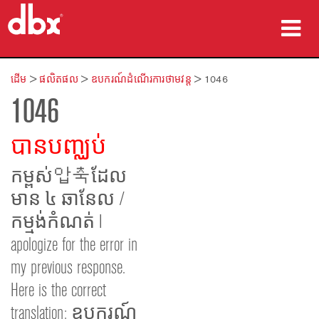
ផលិតផល
ដើម
>
ផលិតផល
>
ឧបករណ៍ដំណើរការថាមវន្ត
>
1046
1046
ករណីសិក្សា
កន្លែងទិញ
បានបញ្ឈប់
បណ្ដុះបណ្ដាល
កម្ពស់압축ដែល
មាន ៤ ឆានែល /
ការគាំទ្រ
កម្មង់កំណត់ I
apologize for the error in
my previous response.
ភាសា/តំបន់
Here is the correct
translation: ឧបករណ៍