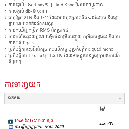
ការបង្ហាប់ OverEasy® ឬ Hard Knee ដែលអាចប្តូរបាន
ការបង្ហាប់ dbx® បុរាណ
ធាតុផ្នែក XLR និង 1/4" ដែលមានតុល្យភាពឌីផারង់ស្យែល និងផ្សា
ភ្ជាប់ដោយលាក់�ណ៍សុវណ្ណ
ការរកឃើញកម្រិត RMS ពិតប្រាកដ
ការវាស់វែងនូវលក្ខណៈលម្អិតនៃកម្រិតបញ្ចូល កម្រិតលទ្ធផល និងការ
កាត់បន្ថយgain
ប្រតិបត្តិការស្តេរីអូពិតប្រាកដលើកទ្វេ ឬប្រតិបត្តិការ quad mono
ប្រតិបត្តិការ +4dBu ឬ -10dBV ដែលអាចប្តូរបានក្នុងក្រុមឧបករណ៍
នីមួយៗ
ការទាញយក
ឯកសារ
ទំហំ
1046 គំនូរ CAD ខាងមុខ
449 KB
បានធ្វើបច្ចុប្បន្នភាព: មេសា 2026