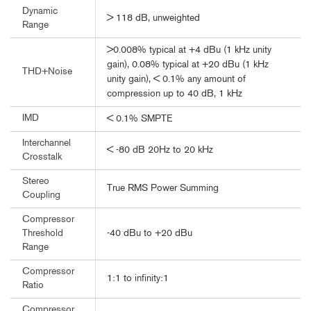
Dynamic
> 118 dB, unweighted
Range
>0.008% typical at +4 dBu (1 kHz unity
gain), 0.08% typical at +20 dBu (1 kHz
THD+Noise
unity gain), < 0.1% any amount of
compression up to 40 dB, 1 kHz
IMD
< 0.1% SMPTE
Interchannel
< -80 dB 20Hz to 20 kHz
Crosstalk
Stereo
True RMS Power Summing
Coupling
Compressor
-40 dBu to +20 dBu
Threshold
Range
Compressor
1:1 to infinity:1
Ratio
Compressor