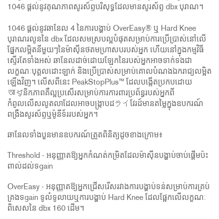
1046 ផ្តល់នូវគុណភាពសូរស័ព្ទបរិសុទ្ធដែលមានសូរស័ព្ទ dbx បុរាណ។
1046 ផ្តល់នូវឆានែល 4 នៃការបង្ហាប់ OverEasy® ឬ Hard Knee
បុរាណរលូននៃ dbx ដែលសមស្របល្អបំផុតសម្រាប់ការប្រើប្រាស់នៅលើ
ផ្នែកលម្អិតនីមួយៗនៃម៉ាស៊ីនថតមហា្រសបរបស់អ្នក ហើយនៅក្នុងកម្មវិធី
ស្ទើរតែទាំងអស់ ឆានែលដាច់ដោយឡែកនៃរបស់អ្នកអាចទាក់ទងជា
លក្ខណៈបុគ្គលដោះឡាក់ និងប្រើប្រាស់សម្រាប់គោលបំណងឯករាជ្យលម្អិត
ឡើងវិញ។ លើសពីនេះ PeakStopPlus™ ដែលបង្កើតប្រកបដោយ
আধુនិកភាពគឺល្អប្រសើរសម្រាប់ការការពារប្រព័ន្ធរបស់អ្នកពី
កំពូលលើសលូតលាដែលអាចបង្ក្រាបដライវែរដ៍មានតម្លៃក្នុងឧបករណ៍
ពង្រឹងសូរស័ព្ទឬម៉ូនីទ័ររបស់អ្នក។
ឆានែលទាំងបួនមានឧបករណ៍ត្រួតពិនិត្យដូចខាងក្រោម៖
Threshold - អនុញ្ញាតឱ្យអ្នកកំណត់កម្រិតដែលម៉ាស៊ីនបង្ហាប់ចាប់ផ្តើមប៉ះ
ពាល់ដល់ទgain
OverEasy - អនុញ្ញាតឱ្យអ្នកជ្រើសរើសរវាងការបង្ហាប់ទន់សម្រាប់ការគ្រប់
គ្រងទgain ទូលំទូលាយឬការបង្ហាប់ Hard Knee ដែលផ្អែកលើលក្ខណៈ
ពិសេសនៃ dbx 160 ដើម។