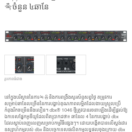
축ចំនួន ៤ឆានែ
រូបភាពធំជាង
នៅក្នុងបរិស្ថាននៃការ녹음និងការពង្រឹងសូរស័ព្ទសព្វថ្ងៃ តម្រូវការ
សម្រាប់ឆានែលច្រើននៃការបង្ហាប់គុណភាពលម្អិតដែលងាយស្រួលប្រើ
កំពុងរីកចម្រើននឹងលឿន។ dbx® 1046 ថ្មីត្រូវបានរចនាឡើងដើម្បីផ្តល់ឱ្យ
ឯកទេសផ្នែកអូឌីយូដែលពិតប្រាកដថា៖ ឆានែល 4 នៃការបង្ហាប់ dbx
ដែលស្តាប់ពេញលេញសម្រាប់កម្មវិធីផ្សេងៗ។ ដោយបង្កើតបានលើស្ដង់ដារ
ឧស្សាហ៍កម្មរបស់ dbx និងបច្ចេកទេសផលិតកម្មលទ្ធផលចុងក្រោយ dbx