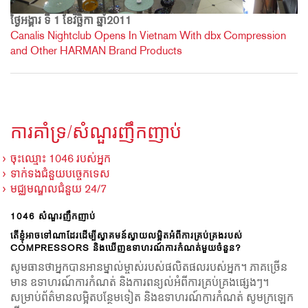
ថ្ងៃអង្គារ ទី 1 ខែវិច្ឆិកា ឆ្នាំ2011
Canalis Nightclub Opens In Vietnam With dbx Compression
and Other HARMAN Brand Products
ការគាំទ្រ/សំណួរញឹកញាប់
ចុះឈ្មោះ 1046 របស់អ្នក
ទាក់ទងជំនួយបច្ចេកទេស
មជ្ឈមណ្ឌលជំនួយ 24/7
1046 សំណួរញឹកញាប់
តើខ្ញុំអាចទៅណាដែរដើម្បីស្វាគមន៍ស្វាយលម្អិតអំពីការគ្រប់គ្រងរបស់
COMPRESSORS និងឃើញឧទាហរណ៍ការកំណត់មួយចំនួន?
សូមធានថាអ្នកបានអានម្នាល់ម្ចាស់របស់ផលិតផលរបស់អ្នក។ ភាគច្រើន
មាន ឧទាហរណ៍ការកំណត់ និងការពន្យល់អំពីការគ្រប់គ្រងផ្សេងៗ។
សម្រាប់ព័ត៌មានលម្អិតបន្ថែមទៀត និងឧទាហរណ៍ការកំណត់ សូមក្រឡេក