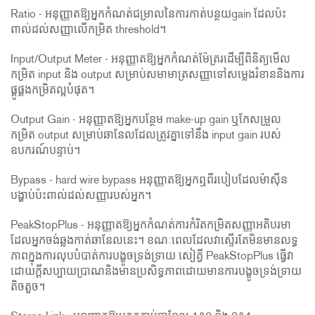
Ratio - អនុញ្ញាតឱ្យអ្នកកំណត់ជម្រាលនៃការកាត់បន្ថយgain ដែលប៉ះ
ពាល់ដល់សញ្ញាលើកម្រិត threshold។
Input/Output Meter - អនុញ្ញាតឱ្យអ្នកកំណត់ម៉ែត្ររដើម្បីពិនិត្យមើល
កម្រិត input និង output សម្រាប់សមាមាត្រសញ្ញាទៅសម្លេងរំខាននិងការ
ផ្គូផ្គងកម្រិតល្អបំផុត។
Output Gain - អនុញ្ញាតឱ្យអ្នកបន្ថែម make-up gain ឬកែសម្រួល
កម្រិត output សម្រាប់ឆានែលដែលត្រូវគ្នាទៅនឹង input gain របស់
ឧបករណ៍បន្ទាប់។
Bypass - hard wire bypass អនុញ្ញាតឱ្យអ្នកឮពីរបៀបដែលម៉ាស៊ីន
បង្ហាប់ប៉ះពាល់ដល់សញ្ញារបស់អ្នក។
PeakStopPlus - អនុញ្ញាតឱ្យអ្នកកំណត់ការកំរិតកម្រិតសញ្ញាអតិបរមា
ដែលអ្នកចង់ឆ្លងកាត់ឆានែលនេះ។ ខណៈពេលដែលវាស្ទើរតែមិនមានលទ្ធ
ភាពក្នុងការលុបបំបាត់ការបង្ខូចទ្រង់ទ្រាយ សៀគ្វី PeakStopPlus ធ្វើវា
ដោយក្តីសប្បាយប្រាណនិងមានប្រសិទ្ធភាពដោយមានការបង្ខូចទ្រង់ទ្រាយ
តិចតួច។