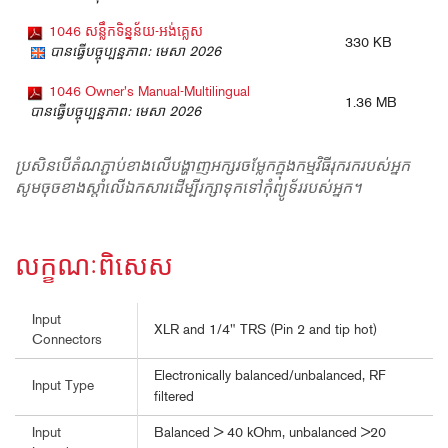
1046 សន្លឹកទិន្នន័យ-អង់គ្លេស
330 KB
បានធ្វើបច្ចុប្បន្នភាព: មេសា 2026
1046 Owner's Manual-Multilingual
1.36 MB
បានធ្វើបច្ចុប្បន្នភាព: មេសា 2026
ប្រសិនបើតំណភ្ជាប់ខាងលើបង្ហាញអក្សរចម្លែកក្នុងកម្មវិធីរុករករបស់អ្នក
សូមចុចខាងស្តាំលើឯកសារដើម្បីរក្សាទុកទៅកុំព្យូទ័ររបស់អ្នក។
លក្ខណៈពិសេស
Input
XLR and 1/4" TRS (Pin 2 and tip hot)
Connectors
Electronically balanced/unbalanced, RF
Input Type
filtered
Balanced > 40 kOhm, unbalanced >20
Input