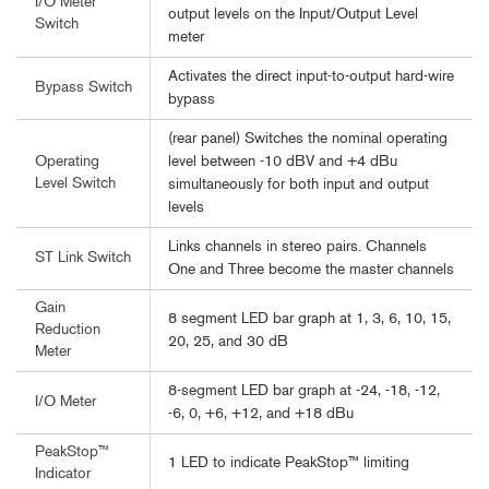
I/O Meter
output levels on the Input/Output Level
Switch
meter
Activates the direct input-to-output hard-wire
Bypass Switch
bypass
(rear panel) Switches the nominal operating
level between -10 dBV and +4 dBu
Operating
Level Switch
simultaneously for both input and output
levels
Links channels in stereo pairs. Channels
ST Link Switch
One and Three become the master channels
Gain
8 segment LED bar graph at 1, 3, 6, 10, 15,
Reduction
20, 25, and 30 dB
Meter
8-segment LED bar graph at -24, -18, -12,
I/O Meter
-6, 0, +6, +12, and +18 dBu
PeakStop™
1 LED to indicate PeakStop™ limiting
Indicator