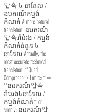
압축 ៤ ឆានែល /
ឧបករណ៍កម្មង់
កំណត់ A more natural
translation: ឧបករណ៍
압축រ៉ាប់រង / កម្មង់
កំណត់ចំនួន ៤
ឆានែល Actually, the
most accurate technical
translation: **Quad
Compressor / Limiter** =
**ឧបករណ៍압축
រ៉ាប់រង៤ឆានែល /
កម្មង់កំណត់** or
simply: ឧបករណ៍압