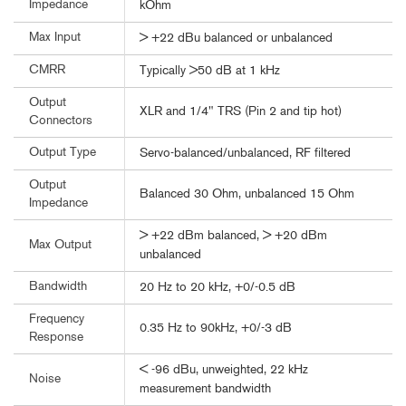
Impedance
kOhm
Max Input
> +22 dBu balanced or unbalanced
CMRR
Typically >50 dB at 1 kHz
Output
XLR and 1/4" TRS (Pin 2 and tip hot)
Connectors
Output Type
Servo-balanced/unbalanced, RF filtered
Output
Balanced 30 Ohm, unbalanced 15 Ohm
Impedance
> +22 dBm balanced, > +20 dBm
Max Output
unbalanced
Bandwidth
20 Hz to 20 kHz, +0/-0.5 dB
Frequency
0.35 Hz to 90kHz, +0/-3 dB
Response
< -96 dBu, unweighted, 22 kHz
Noise
measurement bandwidth