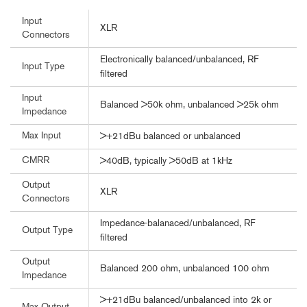
Input
XLR
Connectors
Electronically balanced/unbalanced, RF
Input Type
filtered
Input
Balanced >50k ohm, unbalanced >25k ohm
Impedance
Max Input
>+21dBu balanced or unbalanced
CMRR
>40dB, typically >50dB at 1kHz
Output
XLR
Connectors
Impedance-balanaced/unbalanced, RF
Output Type
filtered
Output
Balanced 200 ohm, unbalanced 100 ohm
Impedance
>+21dBu balanced/unbalanced into 2k or