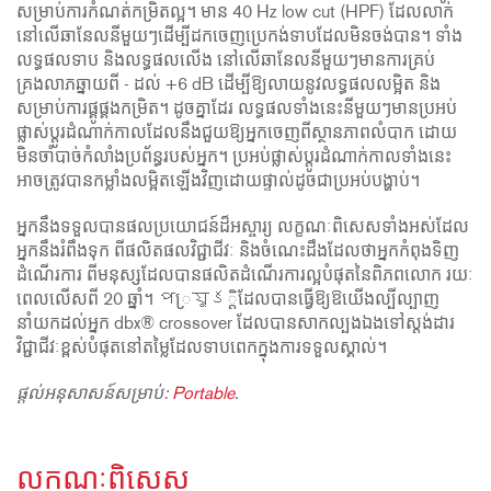
សម្រាប់ការកំណត់កម្រិតល្អ។ មាន 40 Hz low cut (HPF) ដែលលាក់
នៅលើឆានែលនីមួយៗដើម្បីដកចេញប្រេកង់ទាបដែលមិនចង់បាន។ ទាំង
លទ្ធផលទាប និងលទ្ធផលលើង នៅលើឆានែលនីមួយៗមានការគ្រប់
គ្រងលាភឆ្នាយពី - ដល់ +6 dB ដើម្បីឱ្យលាយនូវលទ្ធផលលម្អិត និង
សម្រាប់ការផ្គូផ្គងកម្រិត។ ដូចគ្នាដែរ លទ្ធផលទាំងនេះនីមួយៗមានប្រអប់
ផ្លាស់ប្តូរដំណាក់កាលដែលនឹងជួយឱ្យអ្នកចេញពីស្ថានភាពលំបាក ដោយ
មិនចាំបាច់កំលាំងប្រព័ន្ធរបស់អ្នក។ ប្រអប់ផ្លាស់ប្តូរដំណាក់កាលទាំងនេះ
អាចត្រូវបានកម្លាំងលម្អិតឡើងវិញដោយផ្ទាល់ដូចជាប្រអប់បង្ហាប់។
អ្នកនឹងទទួលបានផលប្រយោជន៍ដ៏អស្ចារ្យ លក្ខណៈពិសេសទាំងអស់ដែល
អ្នកនឹងរំពឹងទុក ពីផលិតផលវិជ្ជាជីវៈ និងចំណេះដឹងដែលថាអ្នកកំពុងទិញ
ដំណើរការ ពីមនុស្សដែលបានផលិតដំណើរការល្អបំផុតនៃពិភពលោក រយៈ
ពេលលើសពី 20 ឆ្នាំ។ প្រযুక្តិ​ដែល​បាន​ធ្វើឱ្យ​ឱ​យើង​ល្បីល្បាញ​
នាំយក​ដល់​អ្នក dbx® crossover ដែលបានសាកល្បង​ឯង​ទៅ​ស្តង់ដារ​
វិជ្ជាជីវៈ​ខ្ពស់បំផុត​នៅ​តម្លៃ​ដែល​ទាបពេក​ក្នុង​ការ​ទទួលស្គាល់។
ផ្តល់អនុសាសន៍សម្រាប់:
Portable
.
លក្ខណៈពិសេស