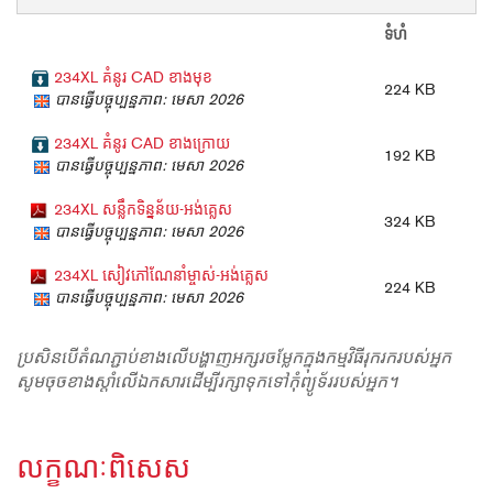
ទំហំ
234XL គំនូរ CAD ខាងមុខ
224 KB
បានធ្វើបច្ចុប្បន្នភាព: មេសា 2026
234XL គំនូរ CAD ខាងក្រោយ
192 KB
បានធ្វើបច្ចុប្បន្នភាព: មេសា 2026
234XL សន្លឹកទិន្នន័យ-អង់គ្លេស
324 KB
បានធ្វើបច្ចុប្បន្នភាព: មេសា 2026
234XL សៀវភៅណែនាំម្ចាស់-អង់គ្លេស
224 KB
បានធ្វើបច្ចុប្បន្នភាព: មេសា 2026
ប្រសិនបើតំណភ្ជាប់ខាងលើបង្ហាញអក្សរចម្លែកក្នុងកម្មវិធីរុករករបស់អ្នក
សូមចុចខាងស្តាំលើឯកសារដើម្បីរក្សាទុកទៅកុំព្យូទ័ររបស់អ្នក។
លក្ខណៈពិសេស