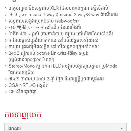
ធាតុបញ្ចូល និងលទ្ធផល XLR ដែលមានលក្ខណៈស្មើលំដាប់
ခ်ိန្ این mono 4-way ឬ stereo 2-way/3-way ដំណើរការ
លទ្ធផលរលង្វង់ប្រេកង់ទាប (subwoofer)
x10 範围スイッチនៅលើឆានែលទាំងពីរ
ម៉ាតិក 40Hz ខ្ពស់ (ការកាត់ទាប) តម្រង នៅលើឆានែលទាំងពីរ
ឆានែលផ្លាស់ប្តូរដំណាក់កាល នៅលើលទ្ធផលទាំងអស់
ការគ្រប់គ្រងកម្រិតលម្អិត នៅលើលទ្ធផលក្រុមទាំងអស់
24dB រៀងរាល់ octave Linkwitz-Riley តម្រង
(ស្តង់ដារវិпрофесីយល)
Stereo/Mono ស្ថានភាព LEDs ចង្អុលបង្ហាញលក្ខណៈប្រMode
ដែលបានជ្រើស
dbx® ធានារយៈពេល 2 ឆ្នាំ ផ្នែក និងកម្មន្ត្រីដូចជាស្តង់ដារ
CSA NRTL/C អនុម័ត
CE ស៊ីសង្វាក់គ្នា
ការទាញយក
ឯកសារ