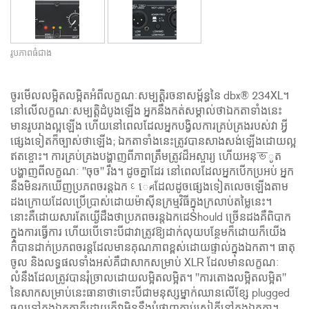
រូបភាពធំជាង
ចូរមើលលម្អិតលម្អិតអំពីលក្ខណៈសម្បត្តិរចនាសម្ព័ន្ធនៃ dbx® 234XL។
នៅលើលក្ខណៈសម្បត្តិដំបូងឡើង អ្នកនឹងកត់សម្គាល់ថាឯកតាទាំងនេះ
មានរូបរាងល្អឡើង ហើយនៅពេលដែលអ្នកបង្វិលការគ្រប់គ្រងរបស់វា អ្វី
ផ្សេងទៀតក៏ច្បាស់ថាឡើង; ឯកតាទាំងនេះត្រូវបានសាងសង់ឡើងដោយល្អ
ឥតខ្ចោះ។ ការគ្រប់គ្រងបង្ហាញពីភាពត្រឹមត្រូវដ៏អស្ចារ្យ ហើយអនុভូត
បង្ហាញពីលក្ខណៈ "ចុច" រឹង។ ដូចគ្នាដែរ នៅពេលដែលអ្នកបើកប្រអប់ អ្នក
នឹងមិនរកឃើញប្រភពចរន្តឯកદេศដែលដូចផ្សេងទៀតលេចឡើងតាម
ដងក្រោយដែលប្រើប្រាស់ដោយម៉ាស៊ីនក្រម្មវិធីក្នុងក្រលាប់តម្លៃនេះ។
នោះគឺដោយសារតែយើ្ងដឹងថាប្រភពចរន្តឯកដេShould ច្រើនដងគឺពិបាក
ក្នុងការធ្វើការ ហើយបើទោះបីជាវាត្រូវឱ្យដាក់លុយបន្ថែមក៏ដោយក៏យើង
ក៏បានដាក់ប្រភពចរន្តដែលមានគុណភាពខ្ពស់ដោយផ្ទាល់ក្នុងឯកតា។ ធាតុ
ចូល និងលទ្ធផលទាំងអស់គឺជាសាកសម្រាប់ XLR ដែលមានលក្ខណៈ
លំនឹងដែលត្រូវបានរុំច្រាលដោយលម្អិតលម្អិត។ "ការតោងលម្អិតលម្អិត"
នៃសាកសម្រាប់នេះធានាថាទោះបីជាមនុស្សម្នាក់ឈានលើខ្សែ plugged