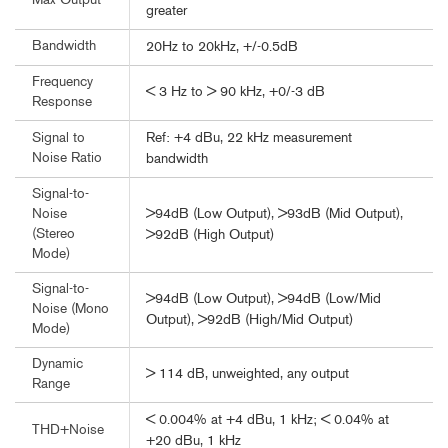
Max Output
greater
Bandwidth
20Hz to 20kHz, +/-0.5dB
Frequency
< 3 Hz to > 90 kHz, +0/-3 dB
Response
Ref: +4 dBu, 22 kHz measurement
Signal to
Noise Ratio
bandwidth
Signal-to-
>94dB (Low Output), >93dB (Mid Output),
Noise
(Stereo
>92dB (High Output)
Mode)
Signal-to-
>94dB (Low Output), >94dB (Low/Mid
Noise (Mono
Output), >92dB (High/Mid Output)
Mode)
Dynamic
> 114 dB, unweighted, any output
Range
< 0.004% at +4 dBu, 1 kHz; < 0.04% at
THD+Noise
+20 dBu, 1 kHz