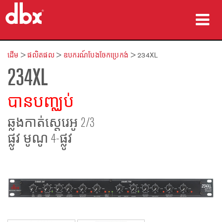
ផលិតផល
ដើម
>
ផលិតផល
>
ឧបករណ៍បែងចែកប្រេកង់
>
234XL
234XL
ករណីសិក្សា
កន្លែងទិញ
បានបញ្ឈប់
បណ្ដុះបណ្ដាល
ឆ្លងកាត់ស្តេរេអូ 2/3
ផ្លូវ មូណូ 4-ផ្លូវ
ការគាំទ្រ
ភាសា/តំបន់