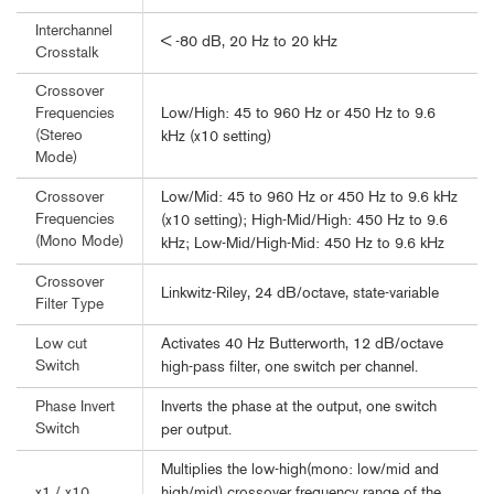
Interchannel
< -80 dB, 20 Hz to 20 kHz
Crosstalk
Crossover
Low/High: 45 to 960 Hz or 450 Hz to 9.6
Frequencies
(Stereo
kHz (x10 setting)
Mode)
Low/Mid: 45 to 960 Hz or 450 Hz to 9.6 kHz
Crossover
Frequencies
(x10 setting); High-Mid/High: 450 Hz to 9.6
(Mono Mode)
kHz; Low-Mid/High-Mid: 450 Hz to 9.6 kHz
Crossover
Linkwitz-Riley, 24 dB/octave, state-variable
Filter Type
Activates 40 Hz Butterworth, 12 dB/octave
Low cut
Switch
high-pass filter, one switch per channel.
Inverts the phase at the output, one switch
Phase Invert
Switch
per output.
Multiplies the low-high(mono: low/mid and
high/mid) crossover frequency range of the
x1 / x10