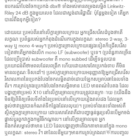
ចូលទៅក្នុងឯកតាក៏ដោយក៏វាមិននឹងបំផ្លាញក្ដាប់សៀគ្វីនៅក្នុងឯកតា។
ឧបករណ៍បែងចែកប្រេកង់ dbx® ទាំងអស់មានតម្រងលម្អិត Linkwitz-
Riley 24 dB ក្នុងមួយលេខ ដែលជាស្តង់ដារវិជ្ជាជីវៈ ប៉ុន្តែម្តងទៀត តើអ្នក
បានរំពឹងទុកអ្វីទៀត?
ដោយរយៈប្រអប់ពីរនៅលើក្តារច្រាលក្រោយ អ្នកជ្រើសរើសដំបូងថាតើ
លក្ខណៈប្រព័ន្ធរបស់អ្នកកំពុងដំណើរការក្នុងលក្ខណៈ stereo 2-way, 3-
way ឬ mono 4-way។ ប្រអប់ក្តារច្រាលក្រោយផ្សេងទៀតក៏ជ្រើសរើស
ទៀតថាតើអ្នកចង់លើក mono LF (subwoofer) ឬទេ។ (ប្រព័ន្ធភាគច្រើន
ដែលប្រើប្រាស់ subwoofer គឺ mono subbed ដើម្បីទទួលបាន
ប្រយោជន៍ពីថាមពលដែលពង្រីក ហើយដោយសារតែប្រេកង់ទាប គឺមិន
មានលក្ខណៈទិសដៅ។) ប្រអប់ក្តារច្រាលក្រោយអនុញ្ញាតឱ្យអ្នកជ្រើសរើស
វិសាលភាពនៃប្រេកង់បែងចែកលម្អិតដាច់ដោយឡែកសម្រាប់ឆានែលទាំង
ពីរ។ ការគ្រប់គ្រងប្រេកង់បែងចែកលម្អិតមាន LED មានពណ៌បៃតង ដែល
បង្ហាញថាប្រអប់ X10 នៅលើក្តារច្រាលក្រោយត្រូវបានកា្រាយ (យើងនឹង
មិនឱ្យពិនិត្យមើលទីតាំងនៃប្រអប់នៅលើក្រោយរៀងរាល់ដង ដែលអ្នក
ឆ្ងល់ថាវាត្រូវបានកំណត់ទីកន្លែងដែលលុយ)។ ប្រអប់ទាំងនេះទាំងអស់គឺ
ស្ថិតក្នុងក្តារច្រាលក្រោយ ដោយសារតែវាគឺជាបញ្ហាធ្ងន់ធ្ងរប្រសិនបើអ្នកចង់
ផ្លាស់ប្តូរពួកវាក្នុងកម្មវិធីកណ្តាល។ នៅលើក្តារច្រាលមុខ អ្នក
នឹងកត់សម្គាល់ថាមាន LED ដែលបង្ហាញថាតើឯកតាមាននៅក្នុង mono
ឬលក្ខណៈ stereo រឺ។ ឆានែលនីមួយៗមានការគ្រប់គ្រងលាভការបញ្ចូល