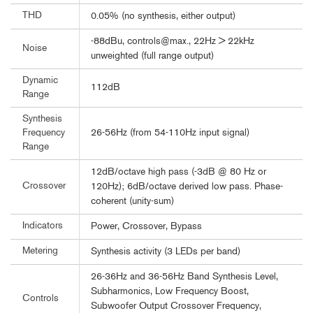
THD
0.05% (no synthesis, either output)
-88dBu, controls@max., 22Hz > 22kHz
Noise
unweighted (full range output)
Dynamic
112dB
Range
Synthesis
26-56Hz (from 54-110Hz input signal)
Frequency
Range
12dB/octave high pass (-3dB @ 80 Hz or
Crossover
120Hz); 6dB/octave derived low pass. Phase-
coherent (unity-sum)
Indicators
Power, Crossover, Bypass
Metering
Synthesis activity (3 LEDs per band)
26-36Hz and 36-56Hz Band Synthesis Level,
Subharmonics, Low Frequency Boost,
Controls
Subwoofer Output Crossover Frequency,