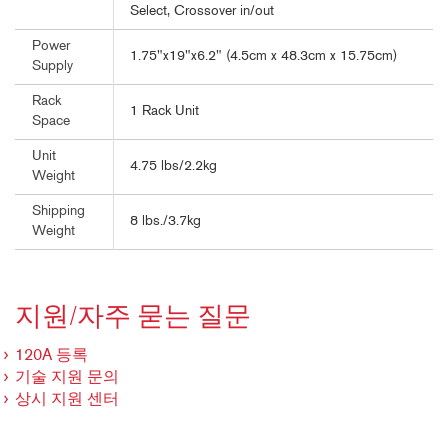
Select, Crossover in/out
Power
1.75"x19"x6.2" (4.5cm x 48.3cm x 15.75cm)
Supply
Rack
1 Rack Unit
Space
Unit
4.75 lbs/2.2kg
Weight
Shipping
8 lbs./3.7kg
Weight
지원/자주 묻는 질문
120A 등록
기술 지원 문의
상시 지원 센터