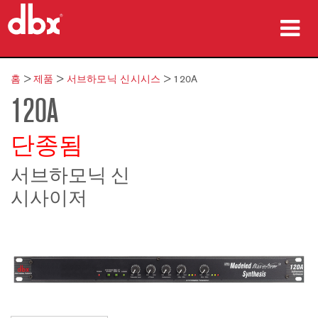
제품
홈
>
제품
>
서브하모닉 신시시스
>
120A
120A
사례 연구
구매처
단종됨
교육
서브하모닉 신
시사이저
지원
언어/지역