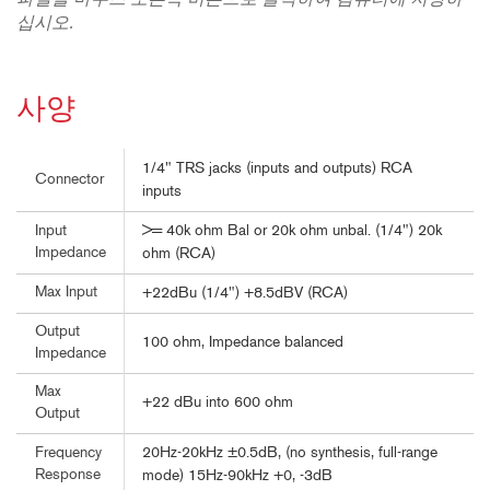
파일을 마우스 오른쪽 버튼으로 클릭하여 컴퓨터에 저장하
십시오.
사양
1/4" TRS jacks (inputs and outputs) RCA
Connector
inputs
>= 40k ohm Bal or 20k ohm unbal. (1/4") 20k
Input
Impedance
ohm (RCA)
Max Input
+22dBu (1/4") +8.5dBV (RCA)
Output
100 ohm, Impedance balanced
Impedance
Max
+22 dBu into 600 ohm
Output
20Hz-20kHz ±0.5dB, (no synthesis, full-range
Frequency
Response
mode) 15Hz-90kHz +0, -3dB