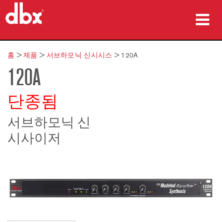
제품
홈
>
제품
>
서브하모닉 신시시스
>
120A
120A
사례 연구
구매처
단종됨
교육
서브하모닉 신
시사이저
지원
언어/지역