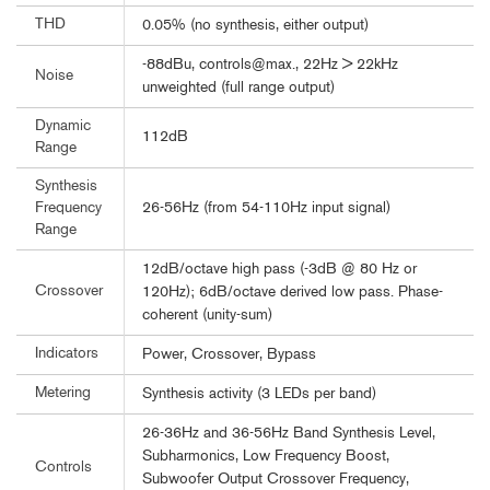
THD
0.05% (no synthesis, either output)
-88dBu, controls@max., 22Hz > 22kHz
Noise
unweighted (full range output)
Dynamic
112dB
Range
Synthesis
26-56Hz (from 54-110Hz input signal)
Frequency
Range
12dB/octave high pass (-3dB @ 80 Hz or
Crossover
120Hz); 6dB/octave derived low pass. Phase-
coherent (unity-sum)
Indicators
Power, Crossover, Bypass
Metering
Synthesis activity (3 LEDs per band)
26-36Hz and 36-56Hz Band Synthesis Level,
Subharmonics, Low Frequency Boost,
Controls
Subwoofer Output Crossover Frequency,