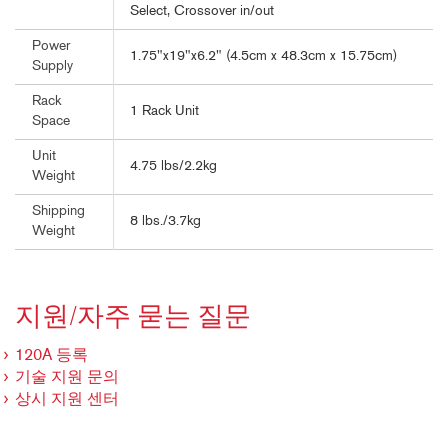
Select, Crossover in/out
Power
1.75"x19"x6.2" (4.5cm x 48.3cm x 15.75cm)
Supply
Rack
1 Rack Unit
Space
Unit
4.75 lbs/2.2kg
Weight
Shipping
8 lbs./3.7kg
Weight
지원/자주 묻는 질문
120A 등록
기술 지원 문의
상시 지원 센터