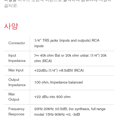
파일을 마우스 오른쪽 버튼으로 클릭하여 컴퓨터에 저장하
십시오.
사양
1/4" TRS jacks (inputs and outputs) RCA
Connector
inputs
>= 40k ohm Bal or 20k ohm unbal. (1/4") 20k
Input
Impedance
ohm (RCA)
Max Input
+22dBu (1/4") +8.5dBV (RCA)
Output
100 ohm, Impedance balanced
Impedance
Max
+22 dBu into 600 ohm
Output
20Hz-20kHz ±0.5dB, (no synthesis, full-range
Frequency
Response
mode) 15Hz-90kHz +0, -3dB