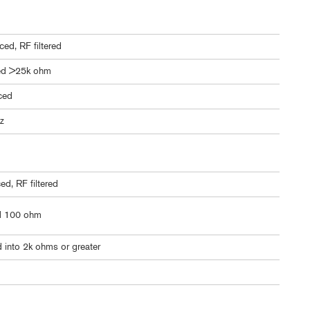
ced, RF filtered
ed >25k ohm
ced
z
d, RF filtered
d 100 ohm
into 2k ohms or greater