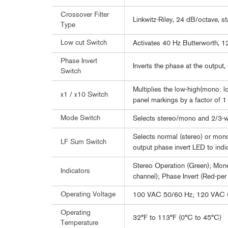
Crossover Filter
Linkwitz-Riley, 24 dB/octave, st
Type
Low cut Switch
Activates 40 Hz Butterworth, 12
Phase Invert
Inverts the phase at the output,
Switch
Multiplies the low-high(mono: l
x1 / x10 Switch
panel markings by a factor of 1
Mode Switch
Selects stereo/mono and 2/3-w
Selects normal (stereo) or mo
LF Sum Switch
output phase invert LED to indi
Stereo Operation (Green); Mono
Indicators
channel); Phase Invert (Red-per
Operating Voltage
100 VAC 50/60 Hz; 120 VAC
Operating
32°F to 113°F (0°C to 45°C)
Temperature