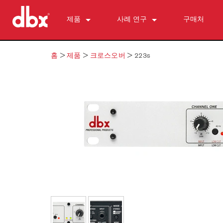
제품
사례 연구
구매처
500 Series
510
뉴스
홈
>
제품
>
크로스오버
>
223s
개인 모니터 제어
520
PMC16
ZonePRO
530
TR1616
1260
피드백 억제
560A
PS6
1261
AFS2
마이크 프리앰프
580
1260m
DriveRack 260
286s
다이내믹스 프로세서
1261m
iEQ15
676
166xs
크로스오버
640
iEQ31
580
266xs
223s
이퀄라이저
641
560A
223xs
131s
서브하모닉 신시시스
640m
520
234s
215s
DriveRack 260
액세서리
641m
234xs
231s
DriveRack PA2
db10
단종된 제품
1215
510
db12
1231
PB48