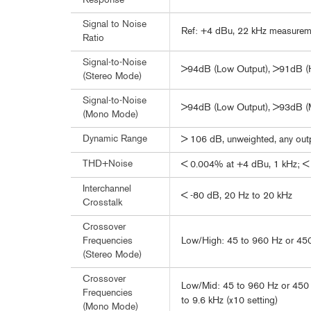
Response
Signal to Noise
Ref: +4 dBu, 22 kHz measurem
Ratio
Signal-to-Noise
>94dB (Low Output), >91dB (H
(Stereo Mode)
Signal-to-Noise
>94dB (Low Output), >93dB (M
(Mono Mode)
Dynamic Range
> 106 dB, unweighted, any out
THD+Noise
< 0.004% at +4 dBu, 1 kHz; <
Interchannel
< -80 dB, 20 Hz to 20 kHz
Crosstalk
Crossover
Low/High: 45 to 960 Hz or 450 
Frequencies
(Stereo Mode)
Crossover
Low/Mid: 45 to 960 Hz or 450 
Frequencies
to 9.6 kHz (x10 setting)
(Mono Mode)