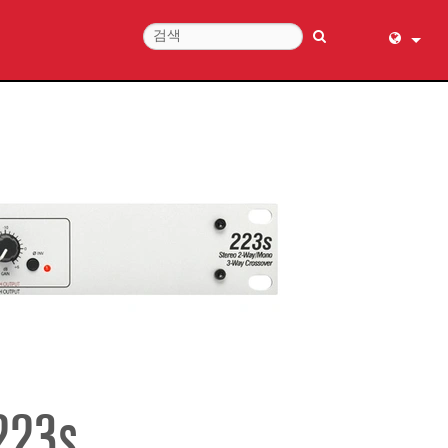
English (
عربي
Dansk
Deutsch
Ελληνι
Español
Français
עברית
हिन्दी
Bahasa I
Italiano
223s
日本語