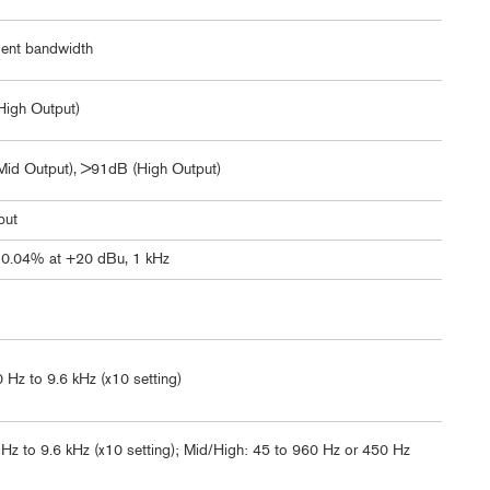
ent bandwidth
igh Output)
id Output), >91dB (High Output)
put
 0.04% at +20 dBu, 1 kHz
Hz to 9.6 kHz (x10 setting)
Hz to 9.6 kHz (x10 setting); Mid/High: 45 to 960 Hz or 450 Hz