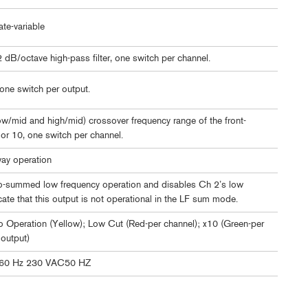
ate-variable
 dB/octave high-pass filter, one switch per channel.
 one switch per output.
ow/mid and high/mid) crossover frequency range of the front-
 or 10, one switch per channel.
ay operation
no-summed low frequency operation and disables Ch 2’s low
cate that this output is not operational in the LF sum mode.
 Operation (Yellow); Low Cut (Red-per channel); x10 (Green-per
 output)
 60 Hz 230 VAC50 HZ