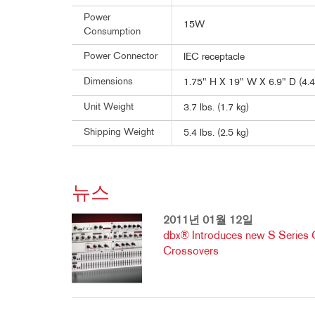
Power
15W
Consumption
Power Connector
IEC receptacle
Dimensions
1.75" H X 19" W X 6.9" D (4.
Unit Weight
3.7 lbs. (1.7 kg)
Shipping Weight
5.4 lbs. (2.5 kg)
뉴스
2011년 01월 12일
dbx® Introduces new S Series 
Crossovers