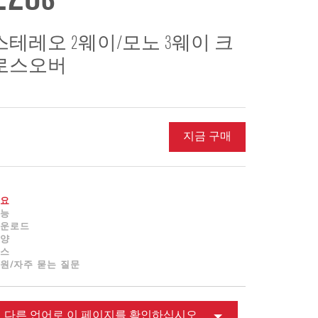
ខ្មែរ
한국어
스테레오 2웨이/모노 3웨이 크
Nederlan
로스오버
Polski
Portuguê
Português
Svenska
지금 구매
ภาษาไทย
Türkçe
Tiếng Việ
요
능
中文
운로드
양
스
원/자주 묻는 질문
다른 언어로 이 페이지를 확인하십시오