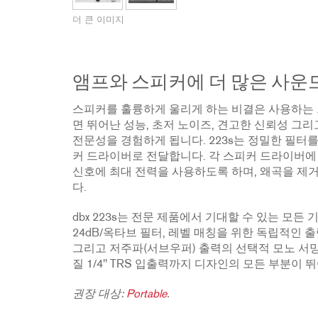
2231
RTA-M
더 큰 이미지
iEQ15
PS6
iEQ31
Di1
530
DJDI
앰프와 스피커에 더 많은 사운
CT-2
스피커를 훌륭하게 울리게 하는 비결은 사용하는 크
CT-3
면 뛰어난 성능, 초저 노이즈, 견고한 신뢰성 그리
DI4
전문성을 경험하게 됩니다. 223s는 정밀한 필터
커 드라이버로 전달합니다. 각 스피커 드라이버에 
신호에 최대 전력을 사용하도록 하며, 왜곡을 제
다.
dbx 223s는 전문 제품에서 기대할 수 있는 모든 기능
24dB/옥타브 필터, 레벨 매칭을 위한 독립적인 출력
그리고 저주파(서브우퍼) 출력의 선택적 모노 서밍
질 1/4" TRS 입출력까지 디자인의 모든 부분이
권장 대상:
Portable
.