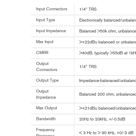
Input Connectors
1/4" TRS
Input Type
Electronically balanced/unbalan
Input Impedance
Balanced >50k ohm, unbalanc
Max Input
>+22dBu balanced or unbalan
CMRR
>40dB, typically >55dB at 1kH
Output
1/4" TRS
Connectors
Output Type
Impedance-balanaced/unbalance
Output
Balanced 200 ohm, unbalance
Impedance
Max Output
>+21dBu balanced/unbalanced 
Bandwidth
20Hz to 20kHz, +/-0.5dB
Frequency
< 3 Hz to > 90 kHz, +0/-3 dB