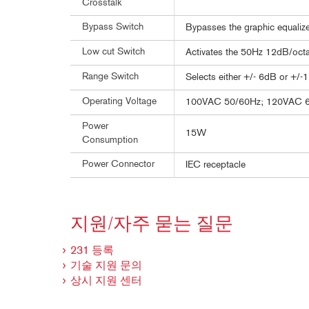
Crosstalk
Bypass Switch
Bypasses the graphic equalizer
Low cut Switch
Activates the 50Hz 12dB/octav
Range Switch
Selects either +/- 6dB or +/-
Operating Voltage
100VAC 50/60Hz; 120VAC 
Power
15W
Consumption
Power Connector
IEC receptacle
지원/자주 묻는 질문
231 등록
기술 지원 문의
상시 지원 센터