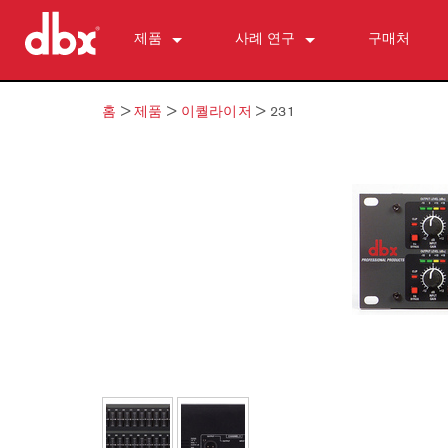
제품
사례 연구
구매처
500 Series
510
뉴스
홈
>
제품
>
이퀄라이저
>
231
개인 모니터 제어
520
PMC16
ZonePRO
530
TR1616
1260
피드백 억제
560A
PS6
1261
AFS2
마이크 프리앰프
580
1260m
DriveRack 260
286s
다이내믹스 프로세서
1261m
iEQ15
676
166xs
크로스오버
640
iEQ31
580
266xs
223s
이퀄라이저
641
560A
223xs
131s
서브하모닉 신시시스
640m
520
234s
215s
DriveRack 260
액세서리
641m
234xs
231s
DriveRack PA2
db10
단종된 제품
1215
510
db12
1231
PB48