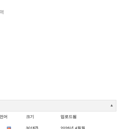
대역
언어
크기
업로드됨
301KB
2026년 4월월