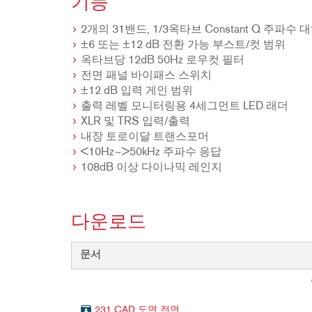
기능
2개의 31밴드, 1/3옥타브 Constant Q 주파수 
±6 또는 ±12 dB 전환 가능 부스트/컷 범위
옥타브당 12dB 50Hz 로우컷 필터
전면 패널 바이패스 스위치
±12 dB 입력 게인 범위
출력 레벨 모니터링용 4세그먼트 LED 래더
XLR 및 TRS 입력/출력
내장 토로이달 트랜스포머
<10Hz~>50kHz 주파수 응답
108dB 이상 다이나믹 레인지
다운로드
문서
231 CAD 도면 전면