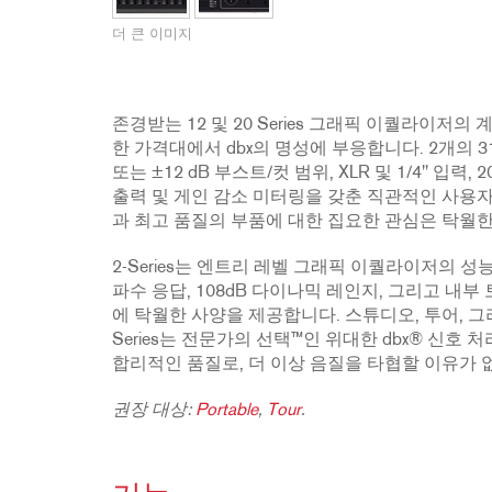
2231
RTA-M
더 큰 이미지
iEQ15
PS6
iEQ31
Di1
530
DJDI
존경받는 12 및 20 Series 그래픽 이퀄라이저의
CT-2
한 가격대에서 dbx의 명성에 부응합니다. 2개의 3
CT-3
또는 ±12 dB 부스트/컷 범위, XLR 및 1/4" 
출력 및 게인 감소 미터링을 갖춘 직관적인 사용
DI4
과 최고 품질의 부품에 대한 집요한 관심은 탁월한
2-Series는 엔트리 레벨 그래픽 이퀄라이저의 성
파수 응답, 108dB 다이나믹 레인지, 그리고 내부
에 탁월한 사양을 제공합니다. 스튜디오, 투어, 그
Series는 전문가의 선택™인 위대한 dbx® 신호
합리적인 품질로, 더 이상 음질을 타협할 이유가 
권장 대상:
Portable
,
Tour
.