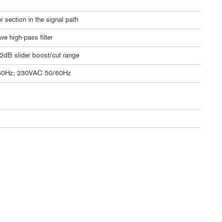
 section in the signal path
e high-pass filter
12dB slider boost/cut range
60Hz; 230VAC 50/60Hz