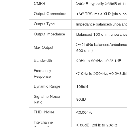
CMRR
>40dB, typically >55dB at 1
Output Connectors
1/4" TRS, male XLR (pin 2 ho
Output Type
Impedance-balanced/unbalance
Output Impedance
Balanced 100 ohm, unbalanc
>+21dBu balanced/unbalanced
Max Output
600 ohm)
Bandwidth
20Hz to 20kHz, +0.5/-1dB
Frequency
<10Hz to >50kHz, +0.5/-3dB
Response
Dynamic Range
108dB
Signal to Noise
90dB
Ratio
THD+Noise
<0.004%
Interchannel
<-80dB, 20Hz to 20kHz