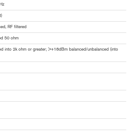
kHz
t)
d, RF filtered
ed 50 ohm
 into 2k ohm or greater; >+18dBm balanced/unbalanced (into