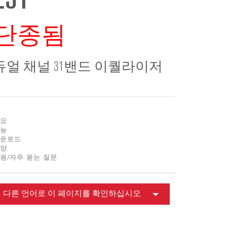
231
ខ្មែរ
한국어
단종됨
Nederlan
Polski
Portuguê
듀얼 채널 31밴드 이퀄라이저
Português
Svenska
ภาษาไทย
요
Türkçe
능
운로드
Tiếng Việ
양
中文
원/자주 묻는 질문
다른 언어로 이 페이지를 확인하십시오