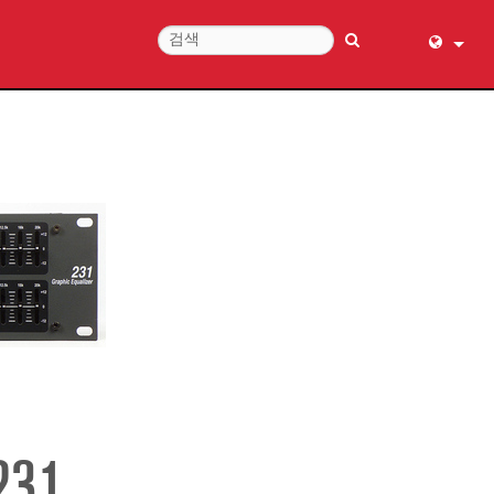
English (
عربي
Dansk
Deutsch
Ελληνι
Español
Français
עברית
हिन्दी
Bahasa I
Italiano
日本語