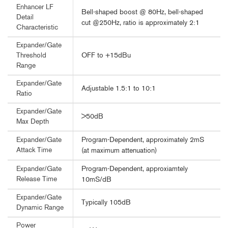
Enhancer LF
Bell-shaped boost @ 80Hz, bell-shaped
Detail
cut @250Hz, ratio is approximately 2:1
Characteristic
Expander/Gate
OFF to +15dBu
Threshold
Range
Expander/Gate
Adjustable 1.5:1 to 10:1
Ratio
Expander/Gate
>50dB
Max Depth
Program-Dependent, approximately 2mS
Expander/Gate
Attack Time
(at maximum attenuation)
Program-Dependent, approxiamtely
Expander/Gate
Release Time
10mS/dB
Expander/Gate
Typically 105dB
Dynamic Range
Power