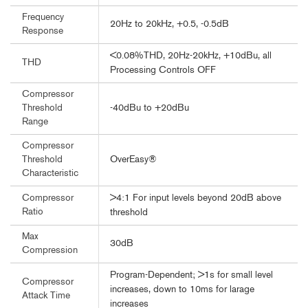
Frequency
20Hz to 20kHz, +0.5, -0.5dB
Response
<0.08%THD, 20Hz-20kHz, +10dBu, all
THD
Processing Controls OFF
Compressor
-40dBu to +20dBu
Threshold
Range
Compressor
OverEasy®
Threshold
Characteristic
>4:1 For input levels beyond 20dB above
Compressor
Ratio
threshold
Max
30dB
Compression
Program-Dependent; >1s for small level
Compressor
increases, down to 10ms for larage
Attack Time
increases