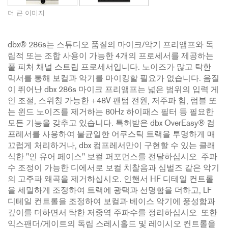
더 큰 이미지
dbx® 286s는 스튜디오 품질의 마이크/악기 프리앰프와 독
립적 또는 조합 사용이 가능한 4개의 프로세서를 제공하는
풀 피처 채널 스트립 프로세서입니다. 노이즈가 많고 탁한
믹서를 통해 보컬과 악기를 마이킹할 필요가 없습니다. 음질
이 뛰어난 dbx 286s 마이크 프리앰프는 넓은 범위의 입력 게
인 조절, 스위칭 가능한 +48V 팬텀 전원, 저주파 험, 럼블 또
는 윈드 노이즈를 제거하는 80Hz 하이패스 필터 등 필요한
모든 기능을 갖추고 있습니다. 특허받은 dbx OverEasy® 컴
프레서를 사용하여 불균일한 어쿠스틱 트랙을 투명하게 매
끄럽게 처리하거나, dbx 컴프레서만이 구현할 수 있는 클래
식한 "인 유어 페이스" 보컬 퍼포먼스를 전달하십시오. 주파
수 조정이 가능한 디에서로 보컬 치찰음과 심벌즈 같은 악기
의 고주파 왜곡을 제거하십시오. 인핸서 HF 디테일 컨트롤
을 세밀하게 조정하여 트랙에 광택과 선명함을 더하고, LF
디테일 컨트롤을 조정하여 보컬과 베이스 악기에 풍성함과
깊이를 더하면서 탁한 저중역 주파수를 정리하십시오. 또한
익스팬더/게이트의 독립 스레시홀드 및 레이시오 컨트롤을