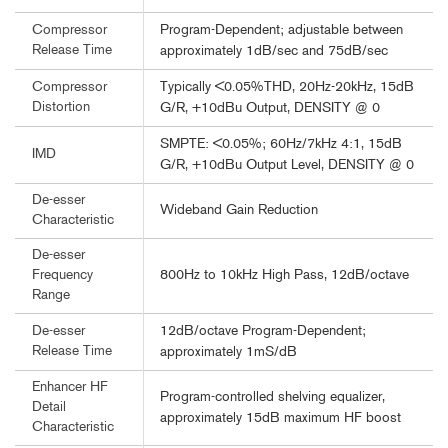
Program-Dependent; adjustable between
Compressor
Release Time
approximately 1dB/sec and 75dB/sec
Typically <0.05%THD, 20Hz-20kHz, 15dB
Compressor
Distortion
G/R, +10dBu Output, DENSITY @ 0
SMPTE: <0.05%; 60Hz/7kHz 4:1, 15dB
IMD
G/R, +10dBu Output Level, DENSITY @ 0
De-esser
Wideband Gain Reduction
Characteristic
De-esser
800Hz to 10kHz High Pass, 12dB/octave
Frequency
Range
12dB/octave Program-Dependent;
De-esser
Release Time
approximately 1mS/dB
Enhancer HF
Program-controlled shelving equalizer,
Detail
approximately 15dB maximum HF boost
Characteristic