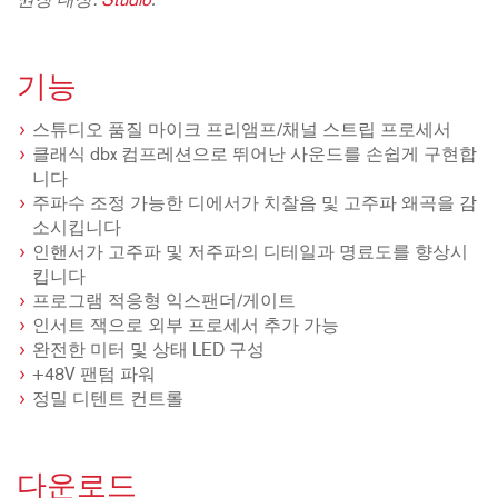
권장 대상:
Studio
.
기능
스튜디오 품질 마이크 프리앰프/채널 스트립 프로세서
클래식 dbx 컴프레션으로 뛰어난 사운드를 손쉽게 구현합
니다
주파수 조정 가능한 디에서가 치찰음 및 고주파 왜곡을 감
소시킵니다
인핸서가 고주파 및 저주파의 디테일과 명료도를 향상시
킵니다
프로그램 적응형 익스팬더/게이트
인서트 잭으로 외부 프로세서 추가 가능
완전한 미터 및 상태 LED 구성
+48V 팬텀 파워
정밀 디텐트 컨트롤
다운로드