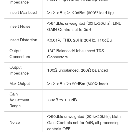
Impedance
Insert Max Level
>+21dBu; >+20dBm (600Ω load-tip)
<-84dBu, unweighted (20Hz-20kHz); LINE
Insert Noise
GAIN Control set to 0dB
Insert Distortion
<0.01% THD, 20Hz-20kHz, +10dBu
1/4" Balanced/Unbalanced TRS
Output
Connectors
Connectors
Output
100Ω unbalanced, 200Ω balanced
Impedance
Max Output
>+21dBu, >+20dBm (600Ω load)
Gain
-30dB to +10dB
Adjustment
Range
<-80dBu unweighted (20Hz-20kHz); Both
Noise
Gain Controls set for 0dB, all processing
controls OFF