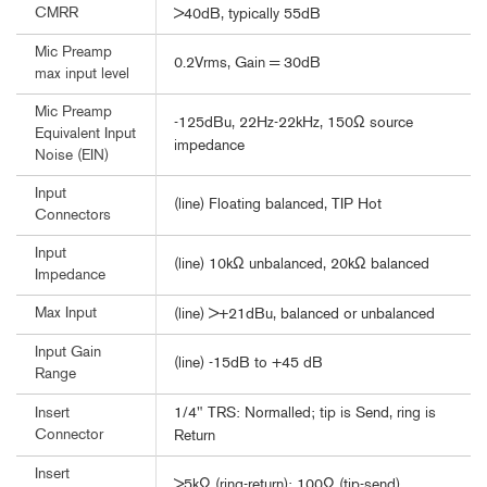
CMRR
>40dB, typically 55dB
Mic Preamp
0.2Vrms, Gain = 30dB
max input level
Mic Preamp
-125dBu, 22Hz-22kHz, 150Ω source
Equivalent Input
impedance
Noise (EIN)
Input
(line) Floating balanced, TIP Hot
Connectors
Input
(line) 10kΩ unbalanced, 20kΩ balanced
Impedance
Max Input
(line) >+21dBu, balanced or unbalanced
Input Gain
(line) -15dB to +45 dB
Range
1/4" TRS: Normalled; tip is Send, ring is
Insert
Connector
Return
Insert
>5kΩ (ring-return); 100Ω (tip-send)