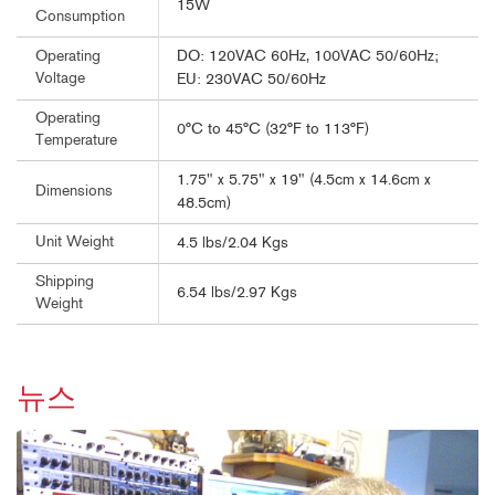
15W
Consumption
DO: 120VAC 60Hz, 100VAC 50/60Hz;
Operating
Voltage
EU: 230VAC 50/60Hz
Operating
0°C to 45°C (32°F to 113°F)
Temperature
1.75" x 5.75" x 19" (4.5cm x 14.6cm x
Dimensions
48.5cm)
Unit Weight
4.5 lbs/2.04 Kgs
Shipping
6.54 lbs/2.97 Kgs
Weight
뉴스