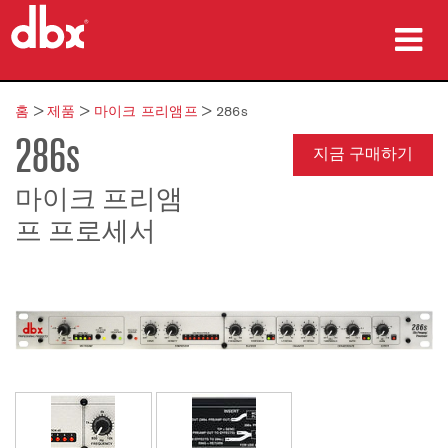
제품
홈
>
제품
>
마이크 프리앰프
>
286s
286s
사례 연구
지금 구매하기
구매처
마이크 프리앰
프 프로세서
교육
지원
언어/지역