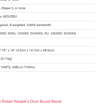
 Shape 2, or none
or AES/EBU
ypical, A-weighted, 22kHz bandwidth
0VAC 60Hz, 100VAC 50/60Hz; EU: 230VAC 50/60Hz
 7.75'' x 19'' (4.5cm x 19.7cm x 48.5cm)
 (3.17kg)
-16dFS, 0dBu-0.775Vms
er Robert Venable’s Drum Sound Secret