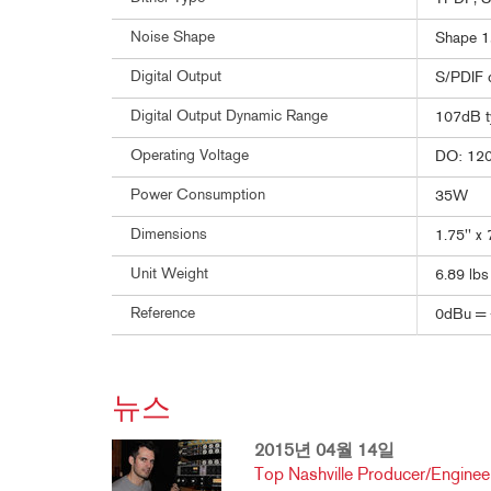
Noise Shape
Shape 1,
Digital Output
S/PDIF 
Digital Output Dynamic Range
107dB t
Operating Voltage
DO: 12
Power Consumption
35W
Dimensions
1.75'' x
Unit Weight
6.89 lbs
Reference
0dBu = 
뉴스
2015년 04월 14일
Top Nashville Producer/Engine