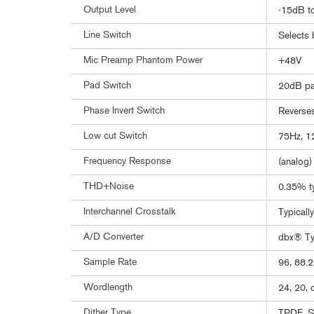
Output Level
-15dB t
Line Switch
Selects 
Mic Preamp Phantom Power
+48V
Pad Switch
20dB p
Phase Invert Switch
Reverses
Low cut Switch
75Hz, 12
Frequency Response
(analog
THD+Noise
0.35% ty
Interchannel Crosstalk
Typical
A/D Converter
dbx® Ty
Sample Rate
96, 88.2
Wordlength
24, 20, 
Dither Type
TPDF, S