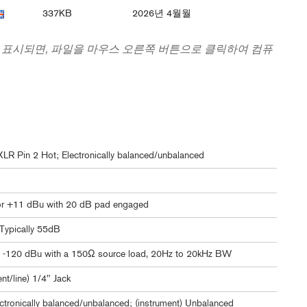
337KB
2026년 4월월
 표시되면, 파일을 마우스 오른쪽 버튼으로 클릭하여 컴퓨
LR Pin 2 Hot; Electronically balanced/unbalanced
or +11 dBu with 20 dB pad engaged
Typically 55dB
ly -120 dBu with a 150Ω source load, 20Hz to 20kHz BW
ent/line) 1/4" Jack
lectronically balanced/unbalanced; (instrument) Unbalanced