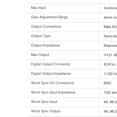
Max Input
(instrum
Gain Adjustment Range
(drive c
Output Connectors
Male XL
Output Type
Servo-b
Output Impedance
Balance
Max Output
>+21 dB
Digital Output Connector
XLR for
Digital Output Impedance
110Ω fo
Word Sync I/O Connectors
BNC
Word Sync Input Impedance
75Ω term
Word Sync Input
96, 88.2
Word Sync Output
96, 88.2