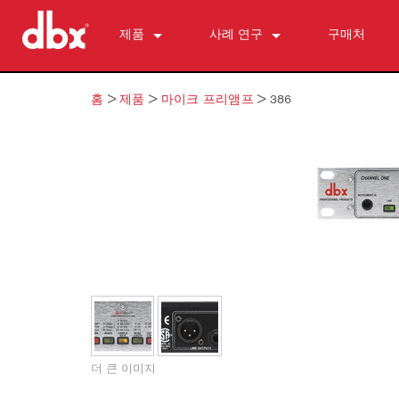
제품
사례 연구
구매처
500 Series
510
뉴스
홈
>
제품
>
마이크 프리앰프
>
386
개인 모니터 제어
520
PMC16
ZonePRO
530
TR1616
1260
피드백 억제
560A
PS6
1261
AFS2
마이크 프리앰프
580
1260m
DriveRack 260
286s
다이내믹스 프로세서
1261m
iEQ15
676
166xs
크로스오버
640
iEQ31
580
266xs
223s
이퀄라이저
641
560A
223xs
131s
서브하모닉 신시시스
640m
520
234s
215s
DriveRack 260
액세서리
641m
234xs
231s
DriveRack PA2
db10
단종된 제품
1215
510
db12
더 큰 이미지
1231
PB48