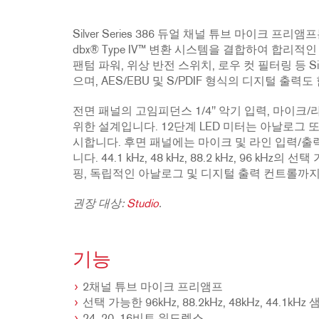
2231
RTA-M
iEQ15
PS6
Silver Series 386 듀얼 채널 튜브 마이크
iEQ31
Di1
dbx® Type IV™ 변환 시스템을 결합하여 합리적
팬텀 파워, 위상 반전 스위치, 로우 컷 필터링 등 Si
530
DJDI
으며, AES/EBU 및 S/PDIF 형식의 디지털 출력
CT-2
전면 패널의 고임피던스 1/4" 악기 입력, 마이크
CT-3
위한 설계입니다. 12단계 LED 미터는 아날로그
DI4
시합니다. 후면 패널에는 마이크 및 라인 입력/출력
니다. 44.1 kHz, 48 kHz, 88.2 kHz, 96
핑, 독립적인 아날로그 및 디지털 출력 컨트롤까지 
권장 대상:
Studio
.
기능
2채널 튜브 마이크 프리앰프
선택 가능한 96kHz, 88.2kHz, 48kHz, 44.1k