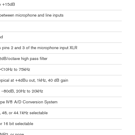
o +15dB
between microphone and line inputs
ad
 pins 2 and 3 of the microphone input XLR
dB/octave high pass filter
) <10Hz to 75kHz
pical at +4dBu out, 1kHz, 40 dB gain
ly –80dB, 20Hz to 20kHz
pe IV® A/D Conversion System
, 48, or 44.1kHz selectable
or 16 bit selectable
NR2, or none