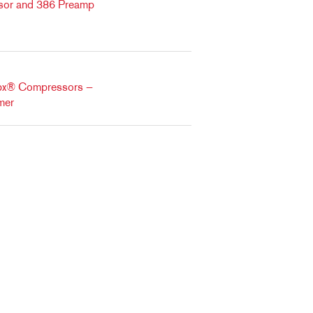
sor and 386 Preamp
dbx® Compressors —
mer