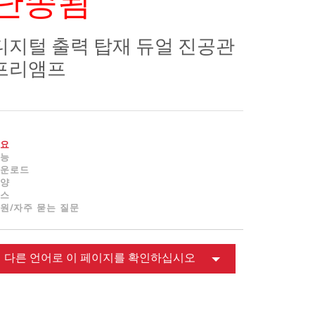
단종됨
ខ្មែរ
한국어
디지털 출력 탑재 듀얼 진공관
Nederlan
프리앰프
Polski
Portuguê
Português
Svenska
요
ภาษาไทย
능
운로드
Türkçe
양
Tiếng Việ
스
원/자주 묻는 질문
中文
다른 언어로 이 페이지를 확인하십시오