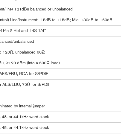
ent/line) +21dBu balanced or unbalanced
ontrol) Line/Instrument: -15dB to +15dB; Mic: +30dB to +60dB
R Pin 2 Hot and TRS 1/4"
alanced/unbalanced
d 120Ω, unbalanced 60Ω
u, >+20 dBm (into a 600Ω load)
 AES/EBU, RCA for S/PDIF
r AES/EBU, 75Ω for S/PDIF
inated by internal jumper
, 48, or 44.1kHz word clock
, 48, or 44.1kHz word clock