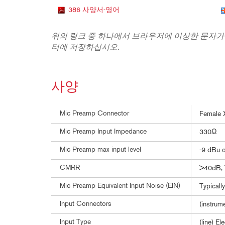
386 사양서-영어
위의 링크 중 하나에서 브라우저에 이상한 문자가
터에 저장하십시오.
사양
Mic Preamp Connector
Female X
Mic Preamp Input Impedance
330Ω
Mic Preamp max input level
-9 dBu 
CMRR
>40dB, 
Mic Preamp Equivalent Input Noise (EIN)
Typical
Input Connectors
(instrum
Input Type
(line) E