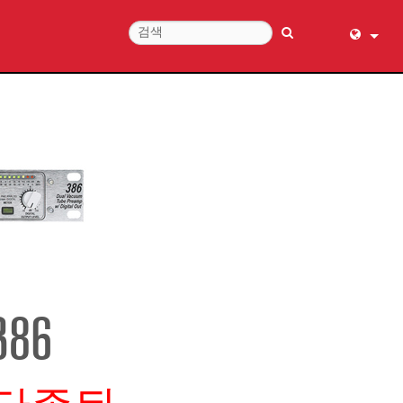
English (
عربي
Dansk
Deutsch
Ελληνι
Español
Français
עברית
हिन्दी
386
Bahasa I
Italiano
日本語