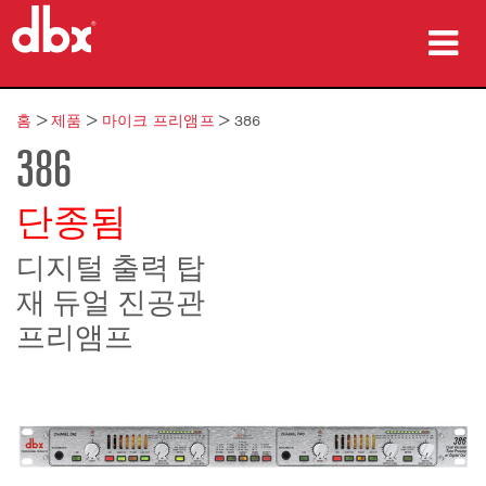
제품
홈
>
제품
>
마이크 프리앰프
>
386
386
사례 연구
구매처
단종됨
교육
디지털 출력 탑
재 듀얼 진공관
지원
프리앰프
언어/지역