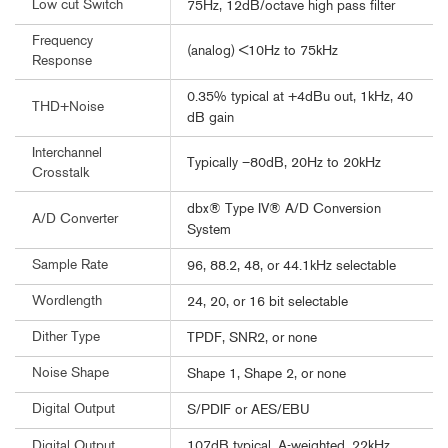
Low cut Switch
75Hz, 12dB/octave high pass filter
Frequency
(analog) <10Hz to 75kHz
Response
0.35% typical at +4dBu out, 1kHz, 40
THD+Noise
dB gain
Interchannel
Typically –80dB, 20Hz to 20kHz
Crosstalk
dbx® Type IV® A/D Conversion
A/D Converter
System
Sample Rate
96, 88.2, 48, or 44.1kHz selectable
Wordlength
24, 20, or 16 bit selectable
Dither Type
TPDF, SNR2, or none
Noise Shape
Shape 1, Shape 2, or none
Digital Output
S/PDIF or AES/EBU
107dB typical, A-weighted, 22kHz
Digital Output