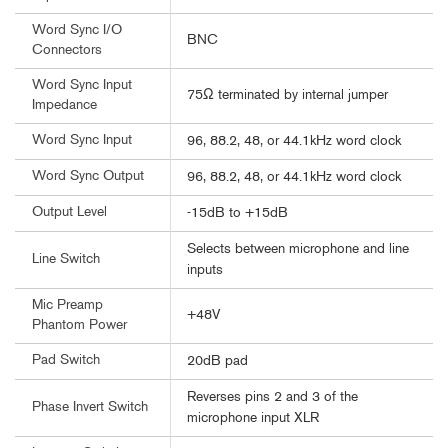
Word Sync I/O
BNC
Connectors
Word Sync Input
75Ω terminated by internal jumper
Impedance
Word Sync Input
96, 88.2, 48, or 44.1kHz word clock
Word Sync Output
96, 88.2, 48, or 44.1kHz word clock
Output Level
-15dB to +15dB
Selects between microphone and line
Line Switch
inputs
Mic Preamp
+48V
Phantom Power
Pad Switch
20dB pad
Reverses pins 2 and 3 of the
Phase Invert Switch
microphone input XLR