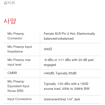
십시오.
사양
Female XLR Pin 2 Hot; Electronically
Mic Preamp
Connector
balanced/unbalanced
Mic Preamp Input
330Ω
Impedance
-9 dBu or +11 dBu with 20 dB pad
Mic Preamp max
input level
engaged
CMRR
>40dB, Typically 55dB
Mic Preamp
Typically -120 dBu with a 150Ω
Equivalent Input
source load, 20Hz to 20kHz BW
Noise (EIN)
Input Connectors
(instrument/line) 1/4" Jack