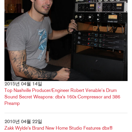
2015년 04월 14일
Top Nashville Producer/Engineer Robert Venable’s Drum
Sound Secret Weapons: dbx's 160x Compressor and 386
Preamp
2010년 04월 22일
Zakk Wylde's Brand New Home Studio Features dbx®