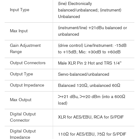
(line) Electronically
Input Type
balanced/unbalanced; (instrument)
Unbalanced
(instrument/line) +21dBu balanced or
Max Input
unbalanced
(drive control) Line/Instrument: -15dB
Gain Adjustment
Range
to +15dB; Mic: +30dB to +60dB
Output Connectors
Male XLR Pin 2 Hot and TRS 1/4"
Output Type
Servo-balanced/unbalanced
Output Impedance
Balanced 120Ω, unbalanced 60Ω
>+21 dBu, >+20 dBm (into a 600Ω
Max Output
load)
Digital Output
XLR for AES/EBU, RCA for S/PDIF
Connector
Digital Output
110Ω for AES/EBU, 75Ω for S/PDIF
Impedance