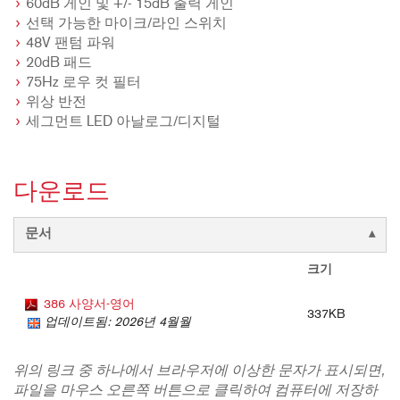
60dB 게인 및 +/- 15dB 출력 게인
선택 가능한 마이크/라인 스위치
48V 팬텀 파워
20dB 패드
75Hz 로우 컷 필터
위상 반전
세그먼트 LED 아날로그/디지털
다운로드
문서
크기
386 사양서-영어
337KB
업데이트됨: 2026년 4월월
위의 링크 중 하나에서 브라우저에 이상한 문자가 표시되면,
파일을 마우스 오른쪽 버튼으로 클릭하여 컴퓨터에 저장하