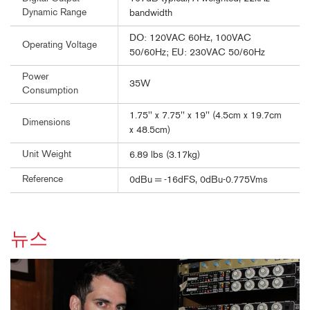
Dynamic Range
bandwidth
DO: 120VAC 60Hz, 100VAC
Operating Voltage
50/60Hz; EU: 230VAC 50/60Hz
Power
35W
Consumption
1.75'' x 7.75'' x 19'' (4.5cm x 19.7cm
Dimensions
x 48.5cm)
Unit Weight
6.89 lbs (3.17kg)
Reference
0dBu = -16dFS, 0dBu-0.775Vms
뉴스