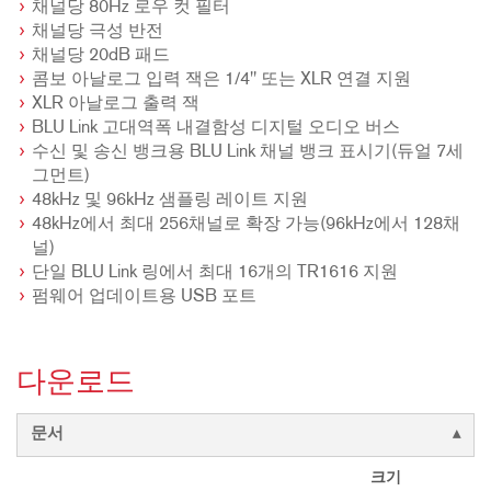
채널당 80Hz 로우 컷 필터
채널당 극성 반전
채널당 20dB 패드
콤보 아날로그 입력 잭은 1/4" 또는 XLR 연결 지원
XLR 아날로그 출력 잭
BLU Link 고대역폭 내결함성 디지털 오디오 버스
수신 및 송신 뱅크용 BLU Link 채널 뱅크 표시기(듀얼 7세
그먼트)
48kHz 및 96kHz 샘플링 레이트 지원
48kHz에서 최대 256채널로 확장 가능(96kHz에서 128채
널)
단일 BLU Link 링에서 최대 16개의 TR1616 지원
펌웨어 업데이트용 USB 포트
다운로드
문서
크기