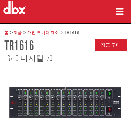
제품
홈
>
제품
>
개인 모니터 제어
>
TR1616
TR1616
사례 연구
지금 구매
구매처
16x16 디지털 I/O
교육
지원
언어/지역