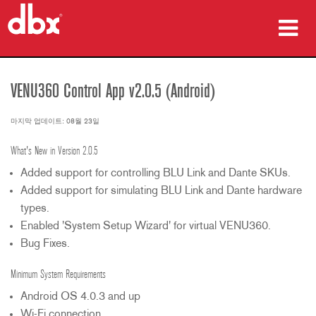
제품
VENU360 Control App v2.0.5 (Android)
사례 연구
마지막 업데이트: 08월 23일
구매처
What's New in Version 2.0.5
교육
Added support for controlling BLU Link and Dante SKUs.
Added support for simulating BLU Link and Dante hardware
지원
types.
Enabled 'System Setup Wizard' for virtual VENU360.
Bug Fixes.
Minimum System Requirements
언어/지역
Android OS 4.0.3 and up
Wi-Fi connection