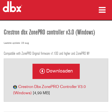
producten
Crestron dbx ZonePRO controller v3.0 (Windows)
Case studies
Laatste update: 23 aug
waar te kopen
Compatible with ZonePRO Original firmware v1.100 and higher and ZonePRO M!
training
Downloaden
ondersteuning
Crestron Dbx ZonePRO Controller V3.0
(Windows)
[4,99 MB]
Taal/Regio