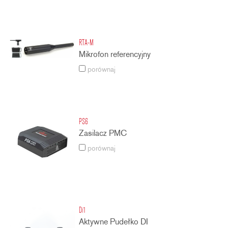
RTA-M
Mikrofon referencyjny
porównaj
PS6
Zasilacz PMC
porównaj
Di1
Aktywne Pudełko DI