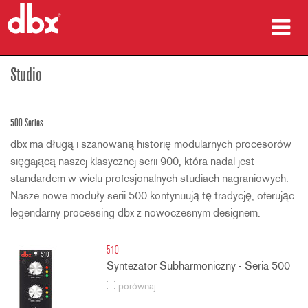
produkty
Studio
Studia przypadków
500 Series
gdzie kupić
dbx ma długą i szanowaną historię modularnych procesorów
sięgającą naszej klasycznej serii 900, która nadal jest
szkolenia
standardem w wielu profesjonalnych studiach nagraniowych.
Nasze nowe moduły serii 500 kontynuują tę tradycję, oferując
wsparcie
legendarny processing dbx z nowoczesnym designem.
510
Syntezator Subharmoniczny - Seria 500
Język/Region
porównaj