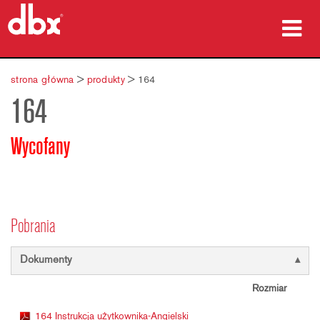
produkty
strona główna
>
produkty
>
164
164
Studia przypadków
gdzie kupić
Wycofany
szkolenia
wsparcie
Pobrania
Dokumenty
Język/Region
Rozmiar
164 Instrukcja użytkownika-Angielski