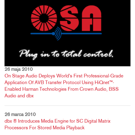
26 maja 2010
On Stage Audio Deploys World's First Professional-Grade
Application Of AVB Transfer Protocol Using HiQnet™-
Enabled Harman Technologies From Crown Audio, BSS
Audio and dbx
26 marca 2010
dbx ® Introduces Media Engine for SC Digital Matrix
Processors For Stored Media Playback