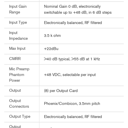
Nominal Gain 0 dB, electronically
Input Gain
Range
switchable up to +48 dB, in 6 dB steps
Input Type
Electronically balanced, RF filtered
Input
3.5 k ohm
Impedance
Max Input
+22dBu
CMRR
>40 dB typical, >55 dB at 1 kHz
Mic Preamp
+48 VDC, selectable per input
Phantom
Power
Output
(8) per Output Card
Output
Phoenix/Combicon, 3.5mm pitch
Connectors
Output Type
Electronically balanced, RF filtered
Output