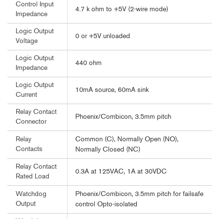
Control Input
4.7 k ohm to +5V (2-wire mode)
Impedance
Logic Output
0 or +5V unloaded
Voltage
Logic Output
440 ohm
Impedance
Logic Output
10mA source, 60mA sink
Current
Relay Contact
Phoenix/Combicon, 3.5mm pitch
Connector
Common (C), Normally Open (NO),
Relay
Contacts
Normally Closed (NC)
Relay Contact
0.3A at 125VAC, 1A at 30VDC
Rated Load
Phoenix/Combicon, 3.5mm pitch for failsafe
Watchdog
Output
control Opto-isolated