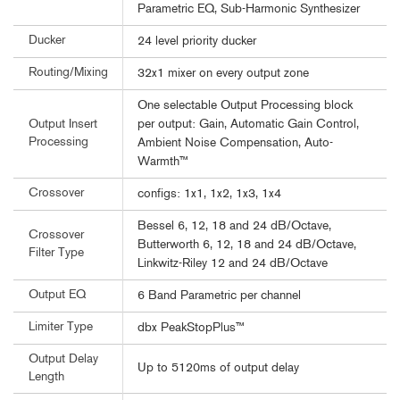
Parametric EQ, Sub-Harmonic Synthesizer
Ducker
24 level priority ducker
Routing/Mixing
32x1 mixer on every output zone
One selectable Output Processing block
per output: Gain, Automatic Gain Control,
Output Insert
Processing
Ambient Noise Compensation, Auto-
Warmth™
Crossover
configs: 1x1, 1x2, 1x3, 1x4
Bessel 6, 12, 18 and 24 dB/Octave,
Crossover
Butterworth 6, 12, 18 and 24 dB/Octave,
Filter Type
Linkwitz-Riley 12 and 24 dB/Octave
Output EQ
6 Band Parametric per channel
Limiter Type
dbx PeakStopPlus™
Output Delay
Up to 5120ms of output delay
Length