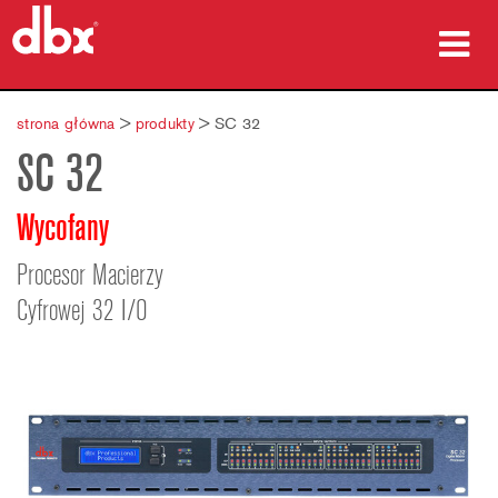
produkty
strona główna
>
produkty
>
SC 32
SC 32
Studia przypadków
gdzie kupić
Wycofany
szkolenia
Procesor Macierzy
Cyfrowej 32 I/O
wsparcie
Język/Region