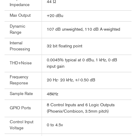
44 Ω
Impedance
Max Output
+20 dBu
Dynamic
107 dB unweighted, 110 dB A-weighted
Range
Internal
32 bit floating point
Processing
0.0045% typical at 0 dBu, 1 kHz, 0 dB
THD+Noise
input gain
Frequency
20 Hz- 20 kHz, +/-0.50 dB
Response
Sample Rate
48kHz
8 Control Inputs and 6 Logic Outputs
GPIO Ports
(Phoenix/Combicon, 3.5mm pitch)
Control Input
0 to 4.5v
Voltage