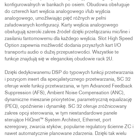
konfigurowalnych w bankach po osiem. Obudowa obsługuje
do czterech kart wejścia analogowego i/lub wyjścia
analogowego, umożliwiając pięć różnych w pełni
załadowanych konfiguracji. Karty wejścia analogowego
obsługują szeroki zakres źródeł dzięki przełączaniu mic/line i
zasilaniu fantomowemu dla każdego wejścia. Slot High Speed
Option zapewnia możliwość dodania przyszłych kart I/O
transportu audio o dużej przepustowości. Wszystkie te
funkcje znajdują się w eleganckiej obudowie rack 2U.
Dzięki dedykowanemu DSP do typowych funkcji przetwarzania
i pozycjom insert dla specjalistycznego przetwarzania, SC 32
oferuje wiele funkcji przetwarzania, w tym Advanced Feedback
Suppression (AFS), Ambient Noise Compensation (ANC),
dynamiczne mieszanie priorytetów, parametryczną equalizację
(PEQ), opóźnienie i dynamikę. SC 32 oferuje zróżnicowany
zakres opcji sterowania, w tym niestandardowe panele
sterujące HiQnet™ System Architect, Ethernet, port
szeregowy, zwarcia styków, popularne regulatory ścienne ZC i
nawet automatycznie planowane zdarzenia. Dzięki tak wielu