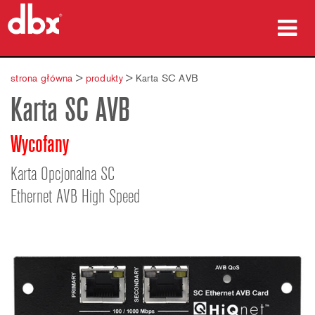
produkty
strona główna
>
produkty
>
Karta SC AVB
Karta SC AVB
Studia przypadków
gdzie kupić
Wycofany
szkolenia
Karta Opcjonalna SC
Ethernet AVB High Speed
wsparcie
Język/Region