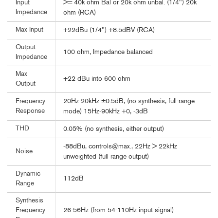
>= 40k ohm Bal or 20k ohm unbal. (1/4") 20k
Input
Impedance
ohm (RCA)
Max Input
+22dBu (1/4") +8.5dBV (RCA)
Output
100 ohm, Impedance balanced
Impedance
Max
+22 dBu into 600 ohm
Output
20Hz-20kHz ±0.5dB, (no synthesis, full-range
Frequency
Response
mode) 15Hz-90kHz +0, -3dB
THD
0.05% (no synthesis, either output)
-88dBu, controls@max., 22Hz > 22kHz
Noise
unweighted (full range output)
Dynamic
112dB
Range
Synthesis
26-56Hz (from 54-110Hz input signal)
Frequency