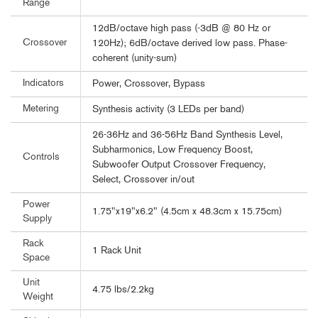
Range
12dB/octave high pass (-3dB @ 80 Hz or
Crossover
120Hz); 6dB/octave derived low pass. Phase-
coherent (unity-sum)
Indicators
Power, Crossover, Bypass
Metering
Synthesis activity (3 LEDs per band)
26-36Hz and 36-56Hz Band Synthesis Level,
Subharmonics, Low Frequency Boost,
Controls
Subwoofer Output Crossover Frequency,
Select, Crossover in/out
Power
1.75"x19"x6.2" (4.5cm x 48.3cm x 15.75cm)
Supply
Rack
1 Rack Unit
Space
Unit
4.75 lbs/2.2kg
Weight