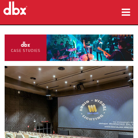
produkter
Fallstudier
var man kan köpa
utbildning
support
Språk/Region