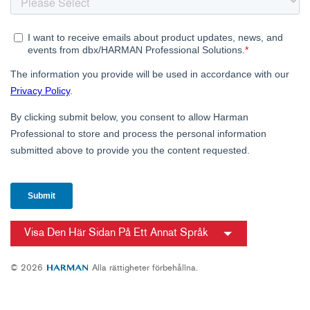
Visa Den Här Sidan På Ett Annat Språk
© 2026
Alla rättigheter förbehållna.