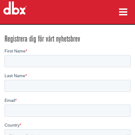
produkter
Registrera dig för vårt nyhetsbrev
Fallstudier
var man kan köpa
utbildning
support
Språk/Region