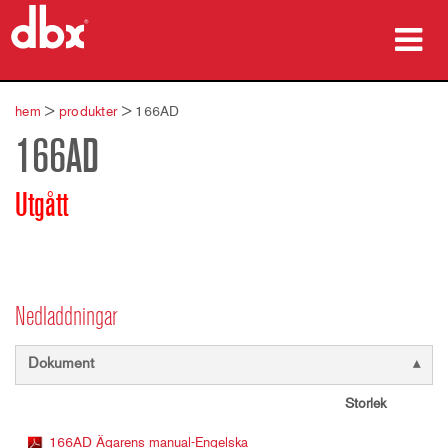
produkter
hem
>
produkter
>
166AD
166AD
Fallstudier
var man kan köpa
Utgått
utbildning
support
Nedladdningar
Dokument
Språk/Region
Storlek
166AD Ägarens manual-Engelska