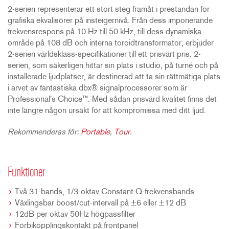
2-serien representerar ett stort steg framåt i prestandan för
grafiska ekvalisörer på insteigernivå. Från dess imponerande
frekvensrespons på 10 Hz till 50 kHz, till dess dynamiska
område på 108 dB och interna toroidtransformator, erbjuder
2-serien världsklass-specifikationer till ett prisvärt pris. 2-
serien, som säkerligen hittar sin plats i studio, på turné och på
installerade ljudplatser, är destinerad att ta sin rättmätiga plats
i arvet av fantastiska dbx® signalprocessorer som är
Professional's Choice™. Med sådan prisvärd kvalitet finns det
inte längre någon ursäkt för att kompromissa med ditt ljud.
Rekommenderas för:
Portable
,
Tour
.
Funktioner
Två 31-bands, 1/3-oktav Constant Q-frekvensbands
Växlingsbar boost/cut-intervall på ±6 eller ±12 dB
12dB per oktav 50Hz högpassfilter
Förbikopplingskontakt på frontpanel