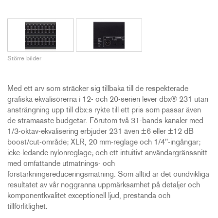
Större bilder
Med ett arv som sträcker sig tillbaka till de respekterade
grafiska ekvalisörerna i 12- och 20-serien lever dbx® 231 utan
ansträngning upp till dbx:s rykte till ett pris som passar även
de stramaaste budgetar. Förutom två 31-bands kanaler med
1/3-oktav-ekvalisering erbjuder 231 även ±6 eller ±12 dB
boost/cut-område; XLR, 20 mm-reglage och 1/4"-ingångar;
icke-ledande nylonreglage; och ett intuitivt användargränssnitt
med omfattande utmatnings- och
förstärkningsreduceringsmätning. Som alltid är det oundvikliga
resultatet av vår noggranna uppmärksamhet på detaljer och
komponentkvalitet exceptionell ljud, prestanda och
tillförlitlighet.