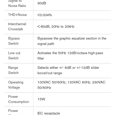
Signal to
90dB
Noise Ratio
THD+Noise
<0.004%
Interchannel
<-80dB, 20Hz to 20kHz
Crosstalk
Bypasses the graphic equalizer section in the
Bypass
Switch
signal path
Activates the 50Hz 12dB/octave high-pass
Low cut
Switch
filter
Selects either +/- 6dB or +/-12dB slider
Range
Switch
boost/cut range
100VAC 50/60Hz; 120VAC 60Hz; 230VAC
Operating
Voltage
50/60Hz
Power
15W
Consumption
Power
IEC receptacle