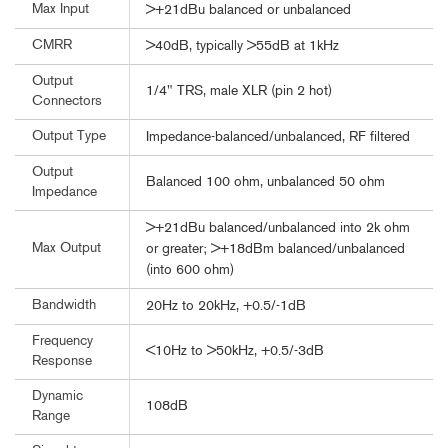
Max Input
>+21dBu balanced or unbalanced
CMRR
>40dB, typically >55dB at 1kHz
Output
1/4" TRS, male XLR (pin 2 hot)
Connectors
Output Type
Impedance-balanced/unbalanced, RF filtered
Output
Balanced 100 ohm, unbalanced 50 ohm
Impedance
>+21dBu balanced/unbalanced into 2k ohm
Max Output
or greater; >+18dBm balanced/unbalanced
(into 600 ohm)
Bandwidth
20Hz to 20kHz, +0.5/-1dB
Frequency
<10Hz to >50kHz, +0.5/-3dB
Response
Dynamic
108dB
Range