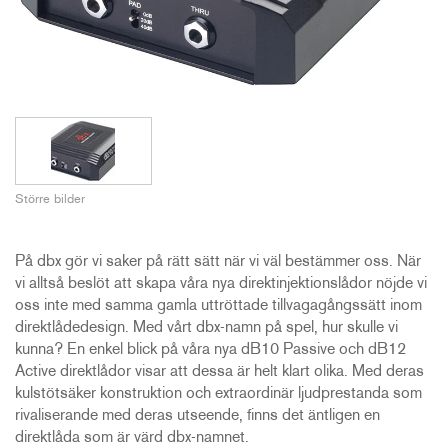
Större bilder
På dbx gör vi saker på rätt sätt när vi väl bestämmer oss. När
vi alltså beslöt att skapa våra nya direktinjektionslådor nöjde vi
oss inte med samma gamla uttröttade tillvagagångssätt inom
direktlådedesign. Med vårt dbx-namn på spel, hur skulle vi
kunna? En enkel blick på våra nya dB10 Passive och dB12
Active direktlådor visar att dessa är helt klart olika. Med deras
kulstötsäker konstruktion och extraordinär ljudprestanda som
rivaliserande med deras utseende, finns det äntligen en
direktlåda som är värd dbx-namnet.