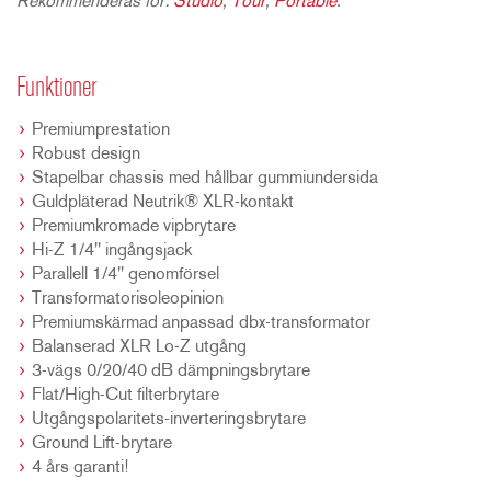
Rekommenderas för:
Studio
,
Tour
,
Portable
.
Funktioner
Premiumprestation
Robust design
Stapelbar chassis med hållbar gummiundersida
Guldpläterad Neutrik® XLR-kontakt
Premiumkromade vipbrytare
Hi-Z 1/4" ingångsjack
Parallell 1/4" genomförsel
Transformatorisoleopinion
Premiumskärmad anpassad dbx-transformator
Balanserad XLR Lo-Z utgång
3-vägs 0/20/40 dB dämpningsbrytare
Flat/High-Cut filterbrytare
Utgångspolaritets-inverteringsbrytare
Ground Lift-brytare
4 års garanti!