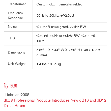
Transformer
Custom dbx mu-metal-shielded
Frequency
20Hz to 20kHz, +/-2.5dB
Response
Noise
<-105dB unweighted, 22kHz BW
<0.01%, 20Hz to 20kHz BW; <0.005%,
THD
1kHz
5.82" L X 5.44" W X 2.20" H (148 x 138 x
Dimensions
56mm)
Unit Weight
1.4 lbs / 0.65 kg
Nyheter
1 februari 2008
dbx® Professional Products Introduces New dB10 and dB12
Direct Boxes