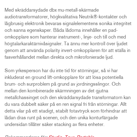
Med skräddarsydade dbx mu-metall-skärmade
audiotransformatorer, högkvalitativa Neutrik®-kontakter och
lågbrusig elektronik bevaras signalelementens sonika integritet
och sanna egenskaper. Båda lådorna innehåller en pad-
omkopplare som hanterar instrument-, linje- och till och med
högtalarkaraktärnivåsignaler. Ta ännu mer kontroll över ljudet
genom att använda polarity invert-omkopplaren för att ställa in
fasverhållandet mellan direkta och mikrofonierade ljud.
Som yrkesperson har du inte tid för störningar, så vi har
inkluderat en ground lift-omkopplare för att lösa potentiella
brum- och surproblem på grund av jordningsslingor. Och
mellan den kombinerade skärmningen av det gjutna
metallchassinget och den skräddarsydade transformatorn kan
du vara dubbelt säker på en ren signal fri från störningar. Allt
detta vilar på ett stadigt, stabilt fotavtryck som förhindrar att
lådan dras runt på scenen, och den unika konturfärgade
undersidan tillåter säker stacking av flera enheter.