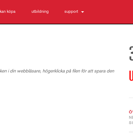
 kan köpa
utbildning
support
Kontakta oss
Hjälpcenter dygnet runt
programvara
Nedladdningar
Garanti
en i din webbläsare, högerklicka på filen för att spara den
U
produktregistrering
Service
Ö
N
S