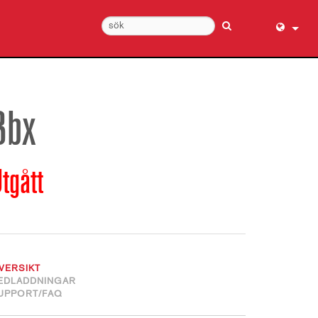
English (
عربي
Dansk
3bx
Deutsch
Ελληνι
tgått
Español
Français
עברית
हिन्दी
Bahasa I
VERSIKT
Italiano
EDLADDNINGAR
UPPORT/FAQ
日本語