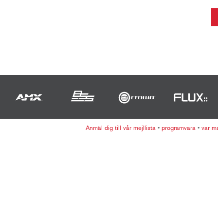
Anmäl dig till vår mejllista
•
programvara
•
var m