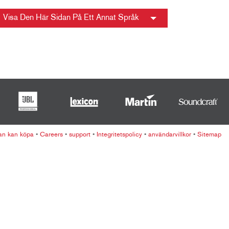
ខ្មែរ
Visa Den Här Sidan På Ett Annat Språk
한국어
Nederlan
Polski
Portuguê
Português
Svenska
ภาษาไทย
Türkçe
an kan köpa
•
Careers
•
support
•
Integritetspolicy
•
användarvillkor
•
Sitemap
Tiếng Việ
中文